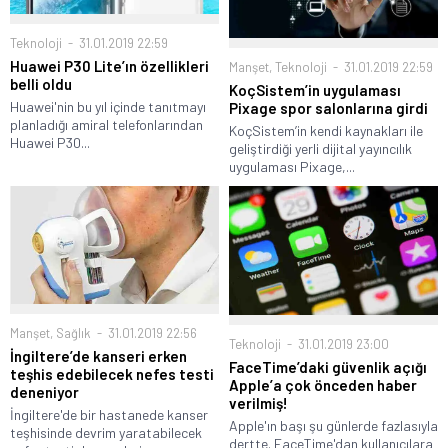
Teknoloji
31.01.2019 22:59
Huawei P30 Lite’ın özellikleri
Manşet
,
Teknoloji
31.01.2019 22:59
belli oldu
KoçSistem’in uygulaması
Huawei'nin bu yıl içinde tanıtmayı
Pixage spor salonlarına girdi
planladığı amiral telefonlarından
KoçSistem’in kendi kaynakları ile
Huawei P30...
geliştirdiği yerli dijital yayıncılık
uygulaması Pixage,...
Manşet
,
Sağlık
31.01.2019 22:56
Teknoloji
31.01.2019 23:00
İngiltere’de kanseri erken
FaceTime’daki güvenlik açığı
teşhis edebilecek nefes testi
Apple’a çok önceden haber
deneniyor
verilmiş!
İngiltere'de bir hastanede kanser
Apple'ın başı şu günlerde fazlasıyla
teşhisinde devrim yaratabilecek
dertte. FaceTime'dan kullanıcılara