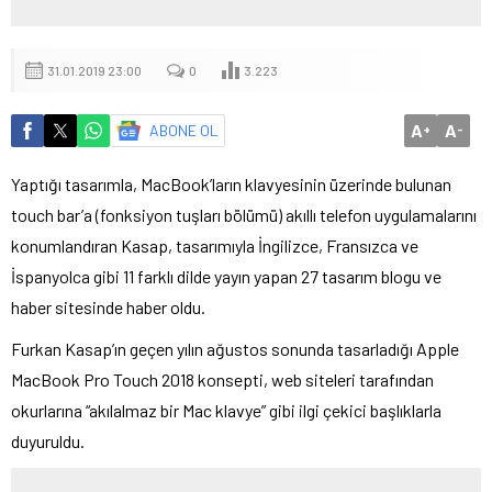
31.01.2019 23:00
0
3.223
A
A
ABONE OL
+
-
Yaptığı tasarımla, MacBook’ların klavyesinin üzerinde bulunan
touch bar’a (fonksiyon tuşları bölümü) akıllı telefon uygulamalarını
konumlandıran Kasap, tasarımıyla İngilizce, Fransızca ve
İspanyolca gibi 11 farklı dilde yayın yapan 27 tasarım blogu ve
haber sitesinde haber oldu.
Furkan Kasap’ın geçen yılın ağustos sonunda tasarladığı Apple
MacBook Pro Touch 2018 konsepti, web siteleri tarafından
okurlarına “akılalmaz bir Mac klavye” gibi ilgi çekici başlıklarla
duyuruldu.