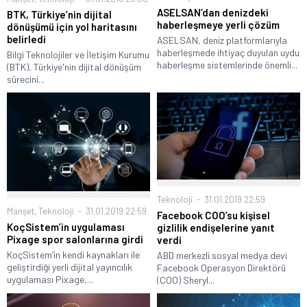
ASELSAN’dan denizdeki
BTK, Türkiye’nin dijital
haberleşmeye yerli çözüm
dönüşümü için yol haritasını
belirledi
ASELSAN, deniz platformlarıyla
haberleşmede ihtiyaç duyulan uydu
Bilgi Teknolojiler ve İletişim Kurumu
haberleşme sistemlerinde önemli...
(BTK), Türkiye'nin dijital dönüşüm
sürecini...
Teknoloji
31.01.2019 22:59
Manşet
,
Teknoloji
31.01.2019 22:59
Facebook COO’su kişisel
KoçSistem’in uygulaması
gizlilik endişelerine yanıt
Pixage spor salonlarına girdi
verdi
KoçSistem’in kendi kaynakları ile
ABD merkezli sosyal medya devi
geliştirdiği yerli dijital yayıncılık
Facebook Operasyon Direktörü
uygulaması Pixage,...
(COO) Sheryl...