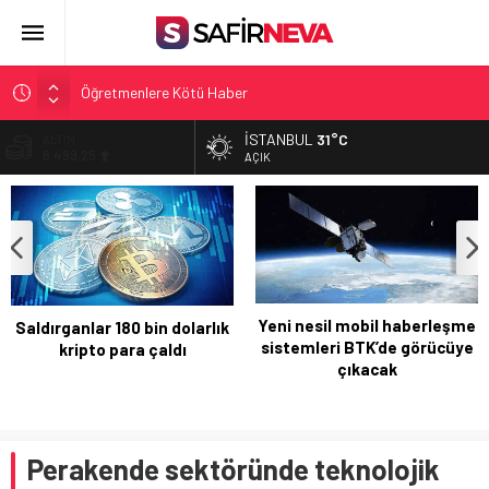
Öğretmenlere Kötü Haber
FETÖ’nün kritik ismi tutuklandı
İSTANBUL
31°C
ALTIN
6.499,25
Son dakika… İstanbul’da trafik felç
AÇIK
Yunanistan Başbakanı Çipras Türkiye’ye gelecek
BİST
13.798,82
Açlık Sınırı Açıklandı
DOLAR
47,5921
EURO
54,9747
Yeni nesil mobil haberleşme
Saldırganlar 180 bin dolarlık
sistemleri BTK’de görücüye
kripto para çaldı
çıkacak
Perakende sektöründe teknolojik