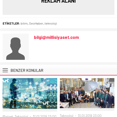
REKLAM ALANI
ETİKETLER:
bilim
,
SeoHaber
,
teknoloji
bilgi@millisiyaset.com
BENZER KONULAR
Teknoloji
31.01.2019 23:00
Manşet
,
Teknoloji
31.01.2019 23:00