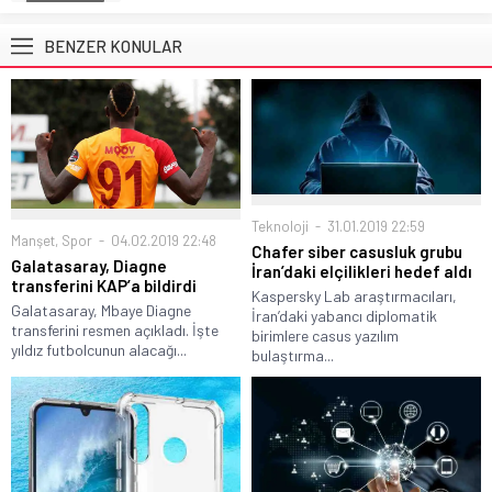
BENZER KONULAR
Teknoloji
31.01.2019 22:59
Manşet
,
Spor
04.02.2019 22:48
Chafer siber casusluk grubu
Galatasaray, Diagne
İran’daki elçilikleri hedef aldı
transferini KAP’a bildirdi
Kaspersky Lab araştırmacıları,
Galatasaray, Mbaye Diagne
İran’daki yabancı diplomatik
transferini resmen açıkladı. İşte
birimlere casus yazılım
yıldız futbolcunun alacağı...
bulaştırma...