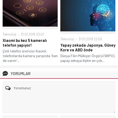
Teknoloji
31.01.2019 23:01
Teknoloji
31.01.2019 22:59
Xiaomi bu kez 5 kameralı
telefon yapıyor!
Yapay zekada Japonya, Güney
Kore ve ABD önde
Çinli telefon üreticisi Xiaomi,
telefonlarda kamera yarışında 'ben
Dünya Fikri Mülkiyet Örgütü (WIPO),
de varım'...
yapay zekaya ilişkin en çok...
YORUMLAR