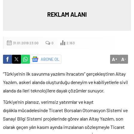
REKLAM ALANI
31.01.2019 23:00
0
2.163
A
A
ABONE OL
+
-
“Türkiye’nin ilk savunma yazılımı ihracatını” gerçekleştiren Altay
Yazılım, askeri alanda oluşturduğu deneyim ve kabiliyetlerle sivil
alanda da ileri teknolojilere dayalı çözümler sunuyor.
Türkiye’nin plansız, verimsiz yatırımlar ve kayıt
dışılıkla mücadelesinde Ticaret Borsaları Otomasyon Sistemi ve
Sanayi Bilgi Sistemi projelerinde görev alan Altay Yazılım, son
olarak geçen yılın kasım ayında imzalanan sözleşmeyle Ticaret