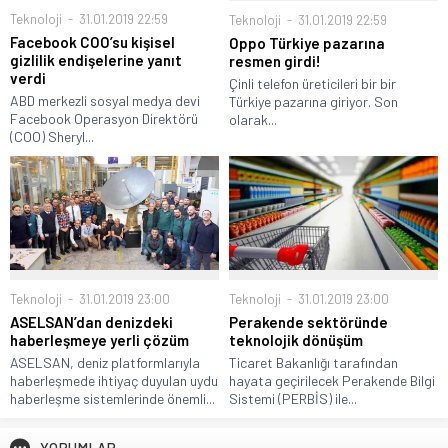
Teknoloji
31.01.2019 22:59
Teknoloji
31.01.2019 22:59
Facebook COO’su kişisel
Oppo Türkiye pazarına
gizlilik endişelerine yanıt
resmen girdi!
verdi
Çinli telefon üreticileri bir bir
ABD merkezli sosyal medya devi
Türkiye pazarına giriyor. Son
Facebook Operasyon Direktörü
olarak...
(COO) Sheryl...
Teknoloji
31.01.2019 23:00
Teknoloji
31.01.2019 23:00
Perakende sektöründe
ASELSAN’dan denizdeki
teknolojik dönüşüm
haberleşmeye yerli çözüm
Ticaret Bakanlığı tarafından
ASELSAN, deniz platformlarıyla
hayata geçirilecek Perakende Bilgi
haberleşmede ihtiyaç duyulan uydu
Sistemi (PERBİS) ile...
haberleşme sistemlerinde önemli...