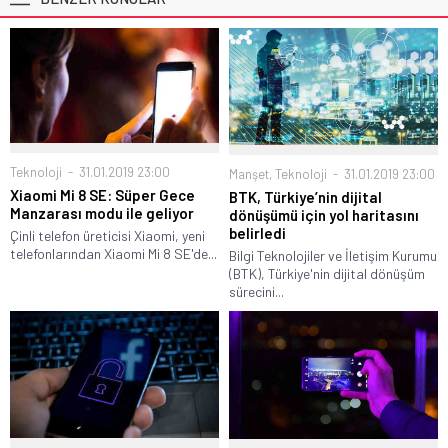
Teknoloji
31.01.2019 23:00
Manşet
,
Teknoloji
31.01.2019 23:00
Xiaomi Mi 8 SE: Süper Gece
BTK, Türkiye’nin dijital
Manzarası modu ile geliyor
dönüşümü için yol haritasını
belirledi
Çinli telefon üreticisi Xiaomi, yeni
telefonlarından Xiaomi Mi 8 SE'de...
Bilgi Teknolojiler ve İletişim Kurumu
(BTK), Türkiye'nin dijital dönüşüm
sürecini...