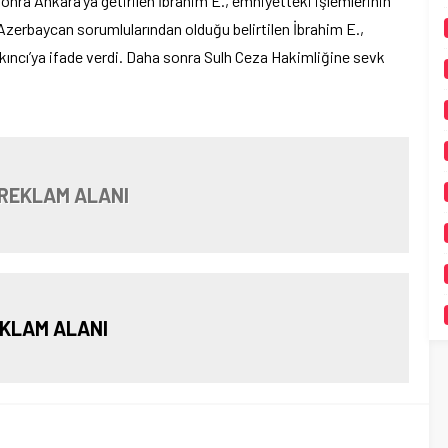
onra Ankara’ya getirilen İbrahim E., emniyetteki işlemlerinin
Azerbaycan sorumlularından olduğu belirtilen İbrahim E.,
ncı’ya ifade verdi. Daha sonra Sulh Ceza Hakimliğine sevk
REKLAM ALANI
KLAM ALANI