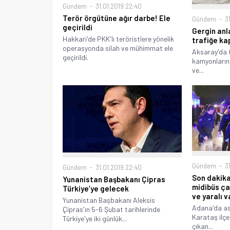
Gündem
31.01.2019 22:40
Terör örgütüne ağır darbe! Ele
Gündem
31
geçirildi
Gergin anla
Hakkari'de PKK'lı teröristlere yönelik
trafiğe ka
operasyonda silah ve mühimmat ele
Aksaray'da 
geçirildi.
kamyonların 
ve...
Gündem
31
Gündem
31.01.2019 22:40
Son dakika
Yunanistan Başbakanı Çipras
midibüs ça
Türkiye’ye gelecek
ve yaralı 
Yunanistan Başbakanı Aleksis
Adana'da as
Çipras'ın 5-6 Şubat tarihlerinde
Karataş ilçe
Türkiye'ye iki günlük...
çıkan...