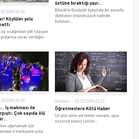
üstüne bıraktığı yazı…
Bilecik’in Bozüyük ilçesinde bir esnafın
.01.2019 22:40
dükkanın önünde park halinde
r! Köylüler yolu
bulunan...
pattı
taş ocağından yük taşıyan
yollarına zarar verdiğini
.01.2019 22:40
Gündem
02.02.2019 23:23
… İş makinası ile
Öğretmenlere Kötü Haber
rpıştı: Çok sayıda ölü
Ut wisi enim ad minim veniam, quis
var…
nostrud exerci tation...
ker uğurlamak için
sinden il merkezine yola