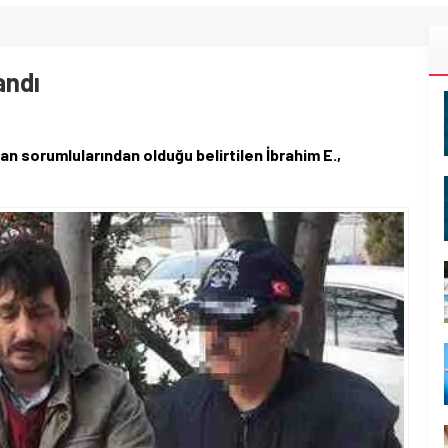
andı
n sorumlularından olduğu belirtilen İbrahim E.,