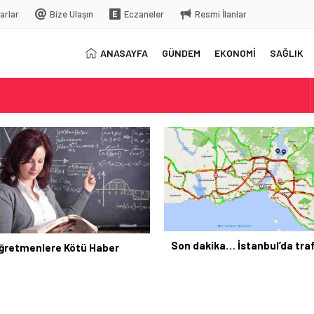
arlar
Bize Ulaşın
Eczaneler
Resmi İlanlar
ANASAYFA
GÜNDEM
EKONOMİ
SAĞLIK
elç
rkiye’ye gelecek
kika… İstanbul’da trafik felç
Yunanistan Başbakanı Çi
Türkiye’ye gelecek