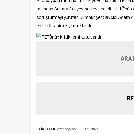
Azerbaycan tarafından Türkiye’ye iade edildikten s
ardından Ankara Adliyesine sevk edildi. FETÖ’nün 
soruşturmayı yürüten Cumhuriyet Savcısı Adem Akı
edilen İbrahim E., tutuklandı.
ARA 
RE
ETİKETLER:
Azerbaycan
,
FETÖ
,
türkiye