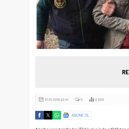
RE
31.01.2019 22:41
0
2.920
ABONE OL