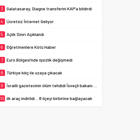
3
Galatasaray, Diagne transferini KAP’a bildirdi
4
Ücretsiz İnternet Geliyor
5
Açlık Sınırı Açıklandı
6
Öğretmenlere Kötü Haber
7
Euro Bölgesi’nde işsizlik değişmedi
8
Türkiye kılıç ile uzaya çıkacak
9
İsrailli gazetecinin ölüm tehdidi İsveçli bakanı ağlattı
10
ilk araç indirildi… 8 ilçeyi birbirine bağlayacak