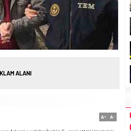
KLAM ALANI
A
A
+
-