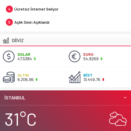
4
Ücretsiz İnternet Geliyor
5
Açlık Sınırı Açıklandı
DÖVİZ
DOLAR
EURO
47,5384
54,8269
ALTIN
BİST
6.206,96
13.449,76
İSTANBUL
31°C