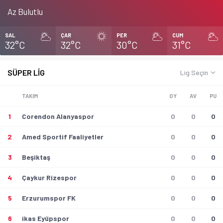
Az Bulutlu
SAL
ÇAR
PER
CUM
32°C
32°C
30°C
31°C
SÜPER LİG
Lig Seçin
TAKIM
OY
AV
PU
1
Corendon Alanyaspor
0
0
0
2
Amed Sportif Faaliyetler
0
0
0
3
Beşiktaş
0
0
0
4
Çaykur Rizespor
0
0
0
5
Erzurumspor FK
0
0
0
6
ikas Eyüpspor
0
0
0