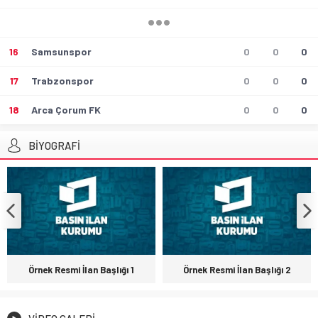
16
Samsunspor
0
0
0
17
Trabzonspor
0
0
0
18
Arca Çorum FK
0
0
0
BİYOGRAFİ
Galatasaray, Diagne transferini
KAP’a bildirdi
Örnek Resmi İlan Başlığı 2