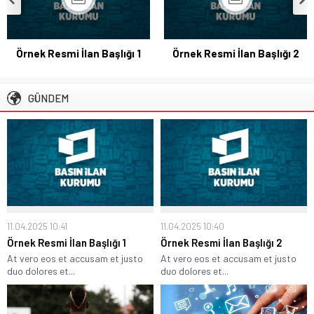
Euro Bölgesi’nde işsizlik değişmedi
Ekonomi
,
Manşet
02.02.2019 22:36
Galatasaray, Diagne
Örnek Resmi İlan Başlığı 2
transferini KAP’a bildirdi
Türkiye kılıç ile uzaya çıkacak
GÜNDEM
Video Galeri
01.02.2019 18:22
Örnek Resmi İlan Başlığı 1
Resmi İlanlar
11.04.2025 10:41
11.04.2025 10:41
11.04.2025 10:40
Örnek Resmi İlan Başlığı 1
Örnek Resmi İlan Başlığı 2
At vero eos et accusam et justo
At vero eos et accusam et justo
duo dolores et...
duo dolores et...