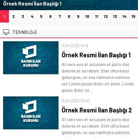
Örnek Resmi İlan Başlığı 2
1
2
3
4
5
6
7
8
9
10
11
12
13
14
15
TEKNOLOJİ
11.04.2025 10:41
Örnek Resmi İlan Başlığı 1
At vero eos et accusam et justo duo
dolores et ea rebum. Stet clita kasd
gubergren, no sea takimata sanctus
est Lorem ipsum dolor sit amet. Lorem
ipsum dolor sit...
11.04.2025 10:40
Örnek Resmi İlan Başlığı 2
At vero eos et accusam et justo duo
dolores et ea rebum. Stet clita kasd
gubergren, no sea takimata sanctus