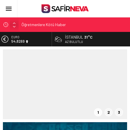
Öğretmenlere Kötü Haber
FETÖ’nün kritik ismi tutuklandı
İSTANBUL
31°C
ALTIN
6.206,96
Son dakika… İstanbul’da trafik felç
AZ BULUTLU
Yunanistan Başbakanı Çipras Türkiye’ye gelecek
BİST
13.449,76
Açlık Sınırı Açıklandı
DOLAR
47,5384
EURO
54,8269
1
2
3