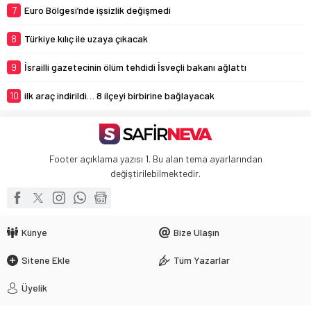
7
Euro Bölgesi’nde işsizlik değişmedi
8
Türkiye kılıç ile uzaya çıkacak
9
İsrailli gazetecinin ölüm tehdidi İsveçli bakanı ağlattı
10
ilk araç indirildi… 8 ilçeyi birbirine bağlayacak
Footer açıklama yazısı 1. Bu alan tema ayarlarından
değiştirilebilmektedir.
Künye
Bize Ulaşın
Sitene Ekle
Tüm Yazarlar
Üyelik