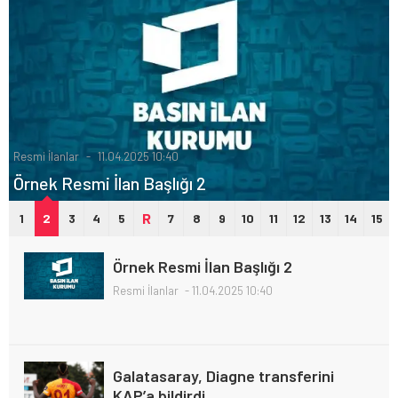
Resmi İlanlar
11.04.2025 10:40
Örnek Resmi İlan Başlığı 2
R
1
2
3
4
5
7
8
9
10
11
12
13
14
15
Örnek Resmi İlan Başlığı 2
Resmi İlanlar
11.04.2025 10:40
Galatasaray, Diagne transferini
KAP’a bildirdi