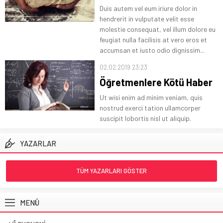
Duis autem vel eum iriure dolor in
hendrerit in vulputate velit esse
molestie consequat, vel illum dolore eu
feugiat nulla facilisis at vero eros et
accumsan et iusto odio dignissim...
02.02.2019 23:23
Öğretmenlere Kötü Haber
Ut wisi enim ad minim veniam, quis
nostrud exerci tation ullamcorper
suscipit lobortis nisl ut aliquip.
YAZARLAR
TÜM YAZARLARI GÖSTER
MENÜ