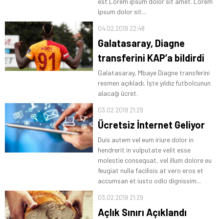
est Lorem ipsum dolor sit amet. Lorem
ipsum dolor sit...
04.02.2019 22:48
Galatasaray, Diagne
transferini KAP’a bildirdi
Galatasaray, Mbaye Diagne transferini
resmen açıkladı. İşte yıldız futbolcunun
alacağı ücret.
03.02.2019 21:29
Ücretsiz İnternet Geliyor
Duis autem vel eum iriure dolor in
hendrerit in vulputate velit esse
molestie consequat, vel illum dolore eu
feugiat nulla facilisis at vero eros et
accumsan et iusto odio dignissim...
03.02.2019 21:29
Açlık Sınırı Açıklandı