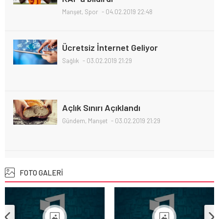
Manşet
,
Spor
04.02.2019 22:48
Ücretsiz İnternet Geliyor
Sağlık
03.02.2019 21:29
Açlık Sınırı Açıklandı
Gündem
,
Manşet
03.02.2019 21:29
Öğretmenlere Kötü Haber
FOTO GALERİ
Gündem
02.02.2019 23:23