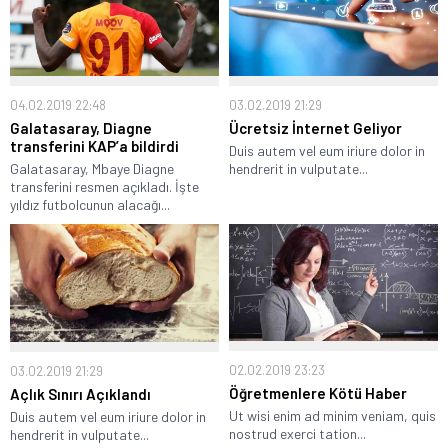
03.02.2019 21:29
04.02.2019 22:48
Ücretsiz İnternet Geliyor
Galatasaray, Diagne
transferini KAP’a bildirdi
Duis autem vel eum iriure dolor in
hendrerit in vulputate...
Galatasaray, Mbaye Diagne
transferini resmen açıkladı. İşte
yıldız futbolcunun alacağı...
02.02.2019 23:23
03.02.2019 21:29
Öğretmenlere Kötü Haber
Açlık Sınırı Açıklandı
Ut wisi enim ad minim veniam, quis
Duis autem vel eum iriure dolor in
nostrud exerci tation...
hendrerit in vulputate...