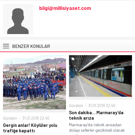
bilgi@millisiyaset.com
BENZER KONULAR
Gündem
31.01.2019 22:40
Son dakika… Marmaray’da
teknik arıza
Gündem
31.01.2019 22:40
Marmaray’da teknik arızadan
Gergin anlar! Köylüler yolu
dolayı seferler gecikmeli olarak
trafiğe kapattı