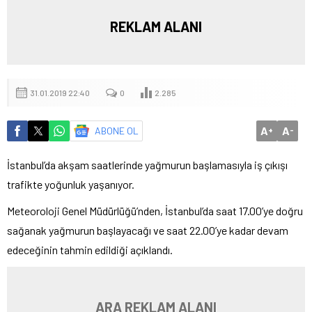
REKLAM ALANI
31.01.2019 22:40
0
2.285
A
A
ABONE OL
+
-
İstanbul’da akşam saatlerinde yağmurun başlamasıyla iş çıkışı
trafikte yoğunluk yaşanıyor.
Meteoroloji Genel Müdürlüğü’nden, İstanbul’da saat 17.00’ye doğru
sağanak yağmurun başlayacağı ve saat 22.00’ye kadar devam
edeceğinin tahmin edildiği açıklandı.
ARA REKLAM ALANI