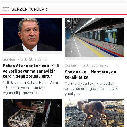
BENZER KONULAR
Gündem
31.01.2019 22:40
Gündem
31.01.2019 22:40
Bakan Akar net konuştu: Milli
ve yerli savunma sanayi bir
Son dakika… Marmaray’da
tercih değil zorunluluktur
teknik arıza
Milli Savunma Bakanı Hulusi Akar,
Marmaray’da teknik arızadan
"Ülkemizin ve milletimizin
dolayı seferler gecikmeli olarak
egemenliği, güvenliği,...
yapılıyor.