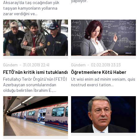
yapılıyor.
Aksaray'da taş ocağından yük
taşıyan kamyonların yollarına
zarar verdiğini ve...
Gündem
31.01.2019 22:41
Gündem
02.02.2019 23:23
FETÖ’nün kritik ismi tutuklandı
Öğretmenlere Kötü Haber
Fetullahçı Terör Örgütü'nün (FETÖ)
Ut wisi enim ad minim veniam, quis
Azerbaycan sorumlularından
nostrud exerci tation...
olduğu belirtilen İbrahim E.,...