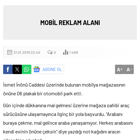
MOBİL REKLAM ALANI
31.01.2019 22:40
0
1.468
A
A
ABONE OL
+
-
İsmet İnönü Caddesi üzerinde bulunan mobilya mağazasının
önüne 06 plakalı bir otomobil park etti.
Gün içinde dükkanına mal gelmesi üzerine mağaza sahibi araç
sürücüsüne ulaşamayınca ilginç bir yola başvurdu. “Arabanı
buraya çekme, mal gelince araba yanaşamıyor. Herkes arabasını
kendi evinin önüne çeksin” diye yazdığı not kağıdını aracın