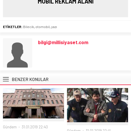
MOBİL REKLAM ALANI
ETİKETLER:
Bilecik
,
otomobil
,
yazı
bilgi@millisiyaset.com
BENZER KONULAR
Gündem
31.01.2019 22:40
Gündem
31.01.2019 22:41