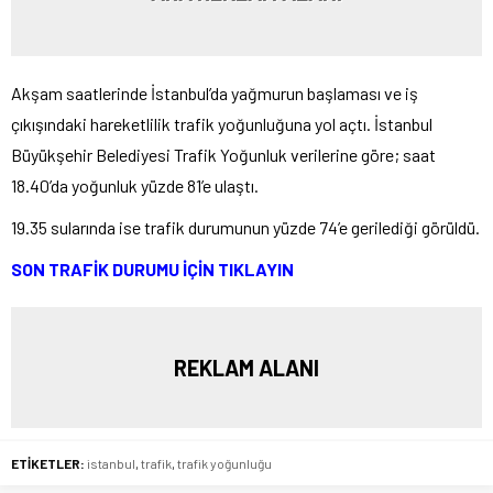
Akşam saatlerinde İstanbul’da yağmurun başlaması ve iş
çıkışındaki hareketlilik trafik yoğunluğuna yol açtı. İstanbul
Büyükşehir Belediyesi Trafik Yoğunluk verilerine göre; saat
18.40’da yoğunluk yüzde 81’e ulaştı.
19.35 sularında ise trafik durumunun yüzde 74’e gerilediği görüldü.
SON TRAFİK DURUMU İÇİN TIKLAYIN
REKLAM ALANI
ETİKETLER:
istanbul
,
trafik
,
trafik yoğunluğu