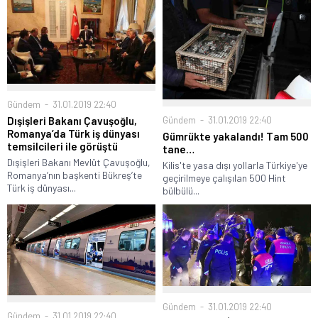
Gündem
31.01.2019 22:40
Gündem
31.01.2019 22:40
Dışişleri Bakanı Çavuşoğlu,
Romanya’da Türk iş dünyası
Gümrükte yakalandı! Tam 500
temsilcileri ile görüştü
tane…
Dışişleri Bakanı Mevlüt Çavuşoğlu,
Kilis'te yasa dışı yollarla Türkiye'ye
Romanya’nın başkenti Bükreş’te
geçirilmeye çalışılan 500 Hint
Türk iş dünyası...
bülbülü...
Gündem
31.01.2019 22:40
Gündem
31.01.2019 22:40