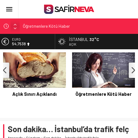
Öğretmenlere Kötü Haber
FETÖ’nün kritik ismi tutuklandı
İSTANBUL
32°C
ALTIN
6.207,78
Son dakika… İstanbul’da trafik felç
AÇIK
Yunanistan Başbakanı Çipras Türkiye’ye gelecek
BİST
13.410,54
Açlık Sınırı Açıklandı
DOLAR
47,5461
EURO
54,7538
FETÖ’nün kritik ismi
Öğretmenlere Kötü Haber
tutuklandı
Son dakika… İstanbul’da trafik felç
Anasayfa
»
Gündem
»
Son dakika… İstanbul’da trafik felç