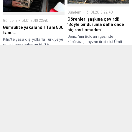
Gündem
31.01.2019 22:40
Görenleri şaşkına çevirdi!
Gündem
31.01.2019 22:40
‘Böyle bir duruma daha önce
Gümrükte yakalandı! Tam 500
hiç rastlamadım’
tane…
Denizli’nin Buldan ilçesinde
Kilis'te yasa dışı yollarla Türkiye'ye
küçükbaş hayvan üreticisi Ümit
geçirilmeye çalışılan 500 Hint
Uysal’a ait koyun,...
bülbülü...
Gündem
31.01.2019 22:40
Gündem
31.01.2019 22:40
Tarihi keşif! Şile-Ağva
Yunanistan Başbakanı Çipras
açıklarında bulundu
Türkiye’ye gelecek
Deniz Kuvvetleri Komutanlığı ve
Yunanistan Başbakanı Aleksis
TRT işbirliği ile gerçekleştirilen
Çipras'ın 5-6 Şubat tarihlerinde
Mavi Tutku...
Türkiye'ye iki günlük...