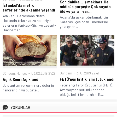
Son dakika… İş makinası ile
İstanbul’da metro
midibüs çarpıştı: Çok sayıda
seferlerinde aksama yaşandı
ölü ve yaralı var…
Yenikapı-Hacıosman Metro
Adana'da asker uğurlamak için
Hattında teknik arıza nedeniyle
Karataş ilçesinden il merkezine
seferlerin Yenikapı-Şişli ve Levent-
yola çıkan...
Hacıosman...
Gündem
31.01.2019 22:41
Gündem
,
Manşet
03.02.2019 21:29
FETÖ’nün kritik ismi tutuklandı
Açlık Sınırı Açıklandı
Fetullahçı Terör Örgütü'nün (FETÖ)
Duis autem vel eum iriure dolor in
Azerbaycan sorumlularından
hendrerit in vulputate...
olduğu belirtilen İbrahim E.,...
YORUMLAR