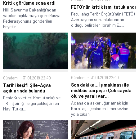
Kritik görüşme sona erdi
FETÖ’nün kritik ismi tutuklandı
Milli Savunma Bakanlığı'ndan
Fetullahçı Terör Örgütü'nün (FETÖ)
yapılan açıklamaya göre Rusya
Azerbaycan sorumlularından
Federasyonuna gönderilen
olduğu belirtilen İbrahim E.,...
heyetin...
Gündem
31.01.2019 22:40
Gündem
31.01.2019 22:40
Son dakika… İş makinası ile
Tarihi keşif! Şile-Ağva
midibüs çarpıştı: Çok sayıda
açıklarında bulundu
ölü ve yaralı var…
Deniz Kuvvetleri Komutanlığı ve
Adana'da asker uğurlamak için
TRT işbirliği ile gerçekleştirilen
Karataş ilçesinden il merkezine
Mavi Tutku...
yola çıkan...