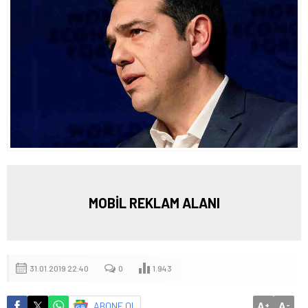
MOBİL REKLAM ALANI
31.01.2019 22:40
0
1.943
A
A
ABONE OL
+
-