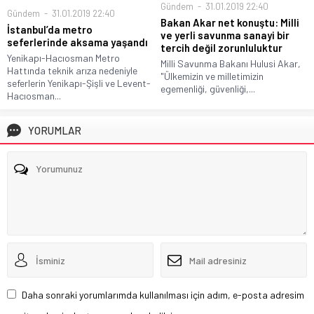
Gündem
31.01.2019 22:40
Gündem
31.01.2019 22:40
Bakan Akar net konuştu: Milli
İstanbul’da metro
ve yerli savunma sanayi bir
seferlerinde aksama yaşandı
tercih değil zorunluluktur
Yenikapı-Hacıosman Metro
Milli Savunma Bakanı Hulusi Akar,
Hattında teknik arıza nedeniyle
"Ülkemizin ve milletimizin
seferlerin Yenikapı-Şişli ve Levent-
egemenliği, güvenliği,...
Hacıosman...
YORUMLAR
Daha sonraki yorumlarımda kullanılması için adım, e-posta adresim