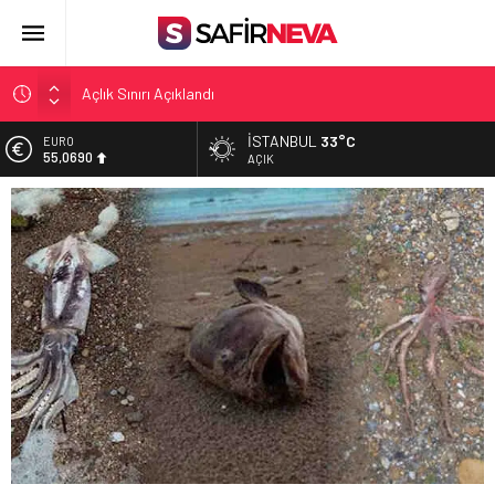
Açlık Sınırı Açıklandı
Öğretmenlere Kötü Haber
İSTANBUL
33°C
EURO
55,0690
FETÖ’nün kritik ismi tutuklandı
AÇIK
Son dakika… İstanbul’da trafik felç
ALTIN
6.525,39
Yunanistan Başbakanı Çipras Türkiye’ye gelecek
BİST
13.788,73
DOLAR
47,5954