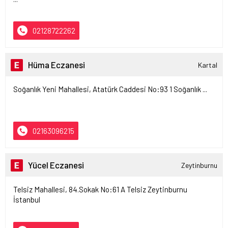
02128722262
Hüma Eczanesi
Kartal
Soğanlık Yeni Mahallesi, Atatürk Caddesi No:93 1 Soğanlık ...
02163096215
Yücel Eczanesi
Zeytinburnu
Telsiz Mahallesi, 84.Sokak No:61 A Telsiz Zeytinburnu
İstanbul