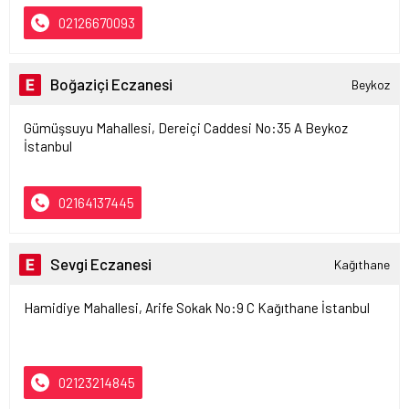
02126670093
Boğaziçi Eczanesi
Beykoz
Gümüşsuyu Mahallesi, Dereiçi Caddesi No:35 A Beykoz
İstanbul
02164137445
Sevgi Eczanesi
Kağıthane
Hamidiye Mahallesi, Arife Sokak No:9 C Kağıthane İstanbul
02123214845