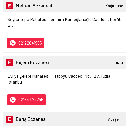
Meltem Eczanesi
Kağıthane
Seyrantepe Mahallesi, İbrahim Karaoğlanoğlu Caddesi, No:40
B...
02122841965
Bigem Eczanesi
Tuzla
Evliya Çelebi Mahallesi, Hatboyu Caddesi No:42 A Tuzla
İstanbul
02164474745
Barış Eczanesi
Ataşehir