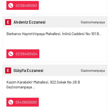
02126495093
Akdeniz Eczanesi
Gaziosmanpaşa
Barbaros Hayrettinpaşa Mahallesi, İnönü Caddesi No:101 B...
02126493404
Gülşifa Eczanesi
Gaziosmanpaşa
Kazım Karabekir Mahallesi, 922.Sokak No:26 B
Gaziosmanpaşa ...
05438930091