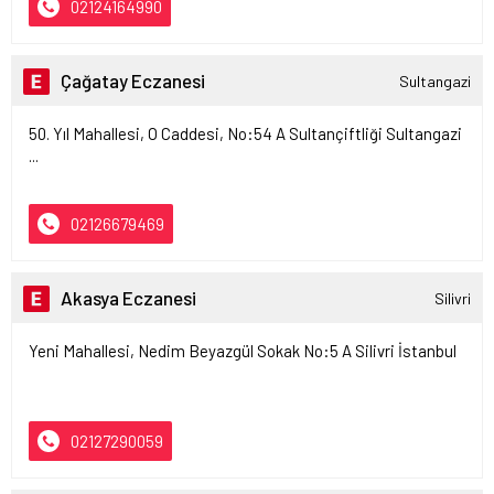
02124164990
Çağatay Eczanesi
Sultangazi
50. Yıl Mahallesi, O Caddesi, No:54 A Sultançiftliği Sultangazi
...
02126679469
Akasya Eczanesi
Silivri
Yeni Mahallesi, Nedim Beyazgül Sokak No:5 A Silivri İstanbul
02127290059