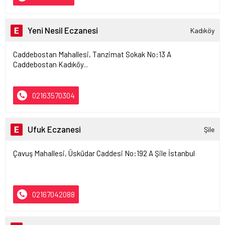
Yeni Nesil Eczanesi
Kadıköy
Caddebostan Mahallesi, Tanzimat Sokak No:13 A
Caddebostan Kadıköy...
02163570304
Ufuk Eczanesi
Şile
Çavuş Mahallesi, Üsküdar Caddesi No:192 A Şile İstanbul
02167042088