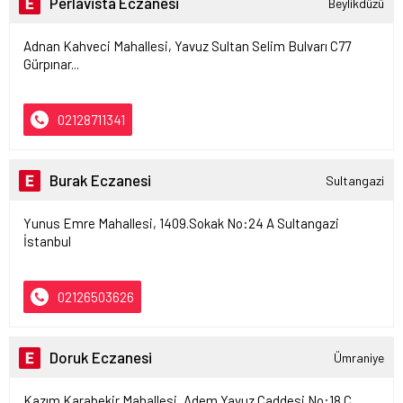
Perlavista Eczanesi
Beylikdüzü
Adnan Kahveci Mahallesi, Yavuz Sultan Selim Bulvarı C77
Gürpınar...
02128711341
Burak Eczanesi
Sultangazi
Yunus Emre Mahallesi, 1409.Sokak No:24 A Sultangazi
İstanbul
02126503626
Doruk Eczanesi
Ümraniye
Kazım Karabekir Mahallesi, Adem Yavuz Caddesi No:18 C...