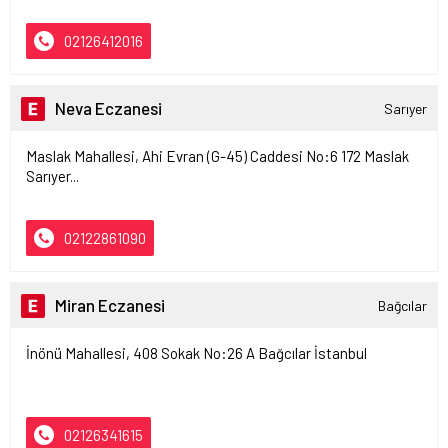
02126412016
Neva Eczanesi
Sarıyer
Maslak Mahallesi, Ahi Evran (G-45) Caddesi No:6 172 Maslak
Sarıyer...
02122861090
Miran Eczanesi
Bağcılar
İnönü Mahallesi, 408 Sokak No:26 A Bağcılar İstanbul
02126341615