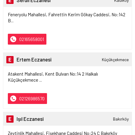
Serdil Eczanesi
Kadıköy
Feneryolu Mahallesi, Fahrettin Kerim Gökay Caddesi, No:142
B...
02165658001
Ertem Eczanesi
Küçükçekmece
Atakent Mahallesi, Kent Bulvarı No:14 2 Halkalı
Küçükçekmece ...
02126986570
Işıl Eczanesi
Bakırköy
Zeytinlik Mahallesi, Fişekhane Caddesi No:24 C Bakırköy