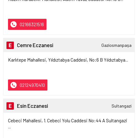
02166321516
Cemre Eczanesi
Gaziosmanpaşa
Karlıtepe Mahallesi, Yıldıztabya Caddesi, No:6 B Yıldıztabya...
02124970410
Esin Eczanesi
Sultangazi
Cebeci Mahallesi, 1. Cebeci Yolu Caddesi No:44 A Sultangazi
...