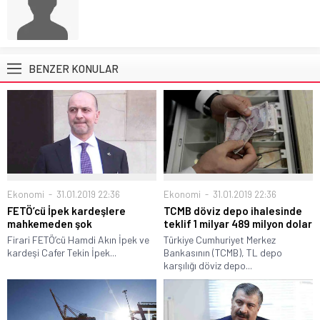
BENZER KONULAR
Ekonomi
31.01.2019 22:36
Ekonomi
31.01.2019 22:36
TCMB döviz depo ihalesinde
FETÖ’cü İpek kardeşlere
teklif 1 milyar 489 milyon dolar
mahkemeden şok
Türkiye Cumhuriyet Merkez
Firari FETÖ’cü Hamdi Akın İpek ve
Bankasının (TCMB), TL depo
kardeşi Cafer Tekin İpek...
karşılığı döviz depo...