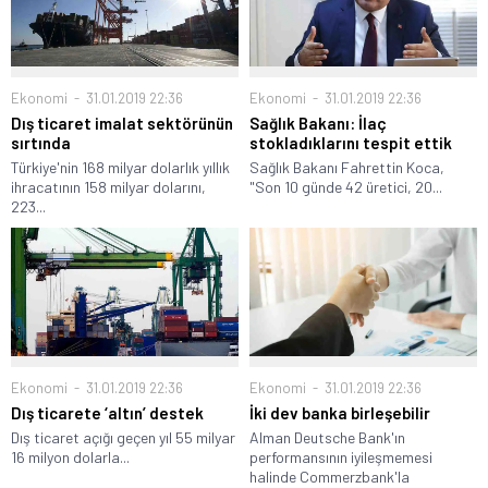
Ekonomi
31.01.2019 22:36
Ekonomi
31.01.2019 22:36
Dış ticaret imalat sektörünün
Sağlık Bakanı: İlaç
sırtında
stokladıklarını tespit ettik
Türkiye'nin 168 milyar dolarlık yıllık
Sağlık Bakanı Fahrettin Koca,
ihracatının 158 milyar dolarını,
"Son 10 günde 42 üretici, 20...
223...
Ekonomi
31.01.2019 22:36
Ekonomi
31.01.2019 22:36
Dış ticarete ‘altın’ destek
İki dev banka birleşebilir
Dış ticaret açığı geçen yıl 55 milyar
Alman Deutsche Bank'ın
16 milyon dolarla...
performansının iyileşmemesi
halinde Commerzbank'la