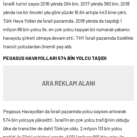
İsrailli turist sayısı 2016 yılında 294 bin, 2017 yılında 380 bin, 2018
yılında ise bir önceki yıla göre yüzde 16.64 artışla 443 bine çıktı.
Türk Hava Yolları da İsrail pazarında, 2018 yılında da taşıdığı 1
milyon 86 bin yolcu ile, en çok yolcu taşıyan bir numaralı yabancı
havayolu şirketi olmaya devam etti. THY İsrail pazarında özellikle
transit yolculardan önemli pay aldı.
PEGASUS HAVAYOLLARI 574 BİN YOLCU TAŞIDI
ARA REKLAM ALANI
Pegasus Havayolları da İsrail pazarında yolcu sayısını artırarak
574 bin yolcuya yükseltti. İsrail’in en çok yolcu trafiğinin olduğu
ülke de transitler de dahil Türkiye oldu. 2 milyon 113 bin yolcu
trafiği ile Türkiye birinci sırada, ABD 1 milyon 665 bin yolcu ile