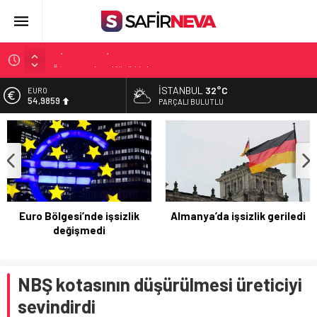
Öğretmenlere Kötü Haber
FETÖ’nün kritik ismi tutuklandı
İSTANBUL
32°C
ALTIN
6.496,95
Son dakika… İstanbul’da trafik felç
PARÇALI BULUTLU
Yunanistan Başbakanı Çipras Türkiye’ye gelecek
BİST
13.703,13
Açlık Sınırı Açıklandı
DOLAR
47,5639
EURO
54,9859
Almanya’da işsizlik geriledi
Siirt fıstığının fiyatı son 3
yılda yüzde 100 arttı
NBŞ kotasının düşürülmesi üreticiyi
sevindirdi