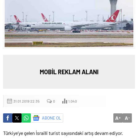
MOBİL REKLAM ALANI
31.01.2019 22:35
0
1.040
A
A
ABONE OL
+
-
Türkiye’ye gelen İsrailli turist sayısındaki artış devam ediyor.