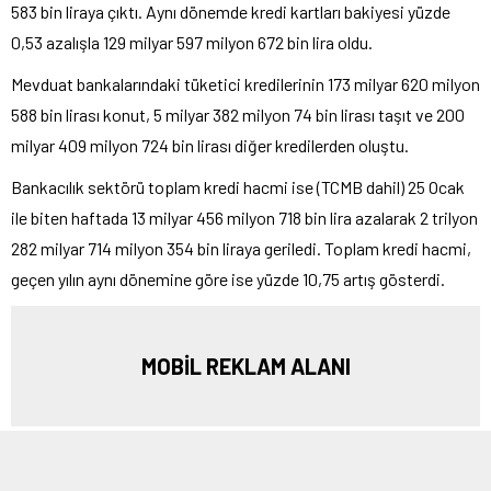
583 bin liraya çıktı. Aynı dönemde kredi kartları bakiyesi yüzde
0,53 azalışla 129 milyar 597 milyon 672 bin lira oldu.
Mevduat bankalarındaki tüketici kredilerinin 173 milyar 620 milyon
588 bin lirası konut, 5 milyar 382 milyon 74 bin lirası taşıt ve 200
milyar 409 milyon 724 bin lirası diğer kredilerden oluştu.
Bankacılık sektörü toplam kredi hacmi ise (TCMB dahil) 25 Ocak
ile biten haftada 13 milyar 456 milyon 718 bin lira azalarak 2 trilyon
282 milyar 714 milyon 354 bin liraya geriledi. Toplam kredi hacmi,
geçen yılın aynı dönemine göre ise yüzde 10,75 artış gösterdi.
MOBİL REKLAM ALANI
ETİKETLER:
krediler
,
mevduat
,
ticari krediler