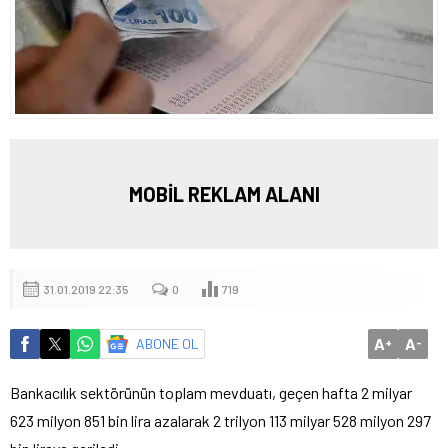
MOBİL REKLAM ALANI
31.01.2019 22:35
0
719
A
A
ABONE OL
+
-
Bankacılık sektörünün toplam mevduatı, geçen hafta 2 milyar
623 milyon 851 bin lira azalarak 2 trilyon 113 milyar 528 milyon 297