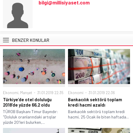
bilgi@millisiyaset.com
BENZER KONULAR
Ekonomi
,
Manşet
31.01.2019 22:35
Ekonomi
31.01.2019 22:36
Türkiye’de otel doluluğu
Bankacılık sektörü toplam
2018’de yüzde 66,2 oldu
kredi hacmi azaldı
TÜROB Başkanı Timur Bayındır:
Bankacılık sektörü toplam kredi
"Doluluk oranlarındaki artışlar
hacmi, 25 Ocak ile biten haftada...
yüzde 20'leri bulurken,...