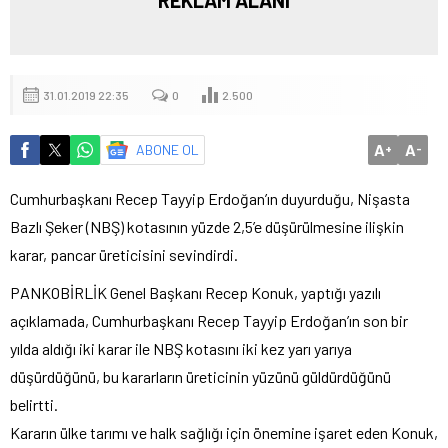
REKLAM ALANI
31.01.2019 22:35
0
2.500
A
A
ABONE OL
+
-
Cumhurbaşkanı Recep Tayyip Erdoğan’ın duyurduğu, Nişasta
Bazlı Şeker (NBŞ) kotasının yüzde 2,5’e düşürülmesine ilişkin
karar, pancar üreticisini sevindirdi.
PANKOBİRLİK Genel Başkanı Recep Konuk, yaptığı yazılı
açıklamada, Cumhurbaşkanı Recep Tayyip Erdoğan’ın son bir
yılda aldığı iki karar ile NBŞ kotasını iki kez yarı yarıya
düşürdüğünü, bu kararların üreticinin yüzünü güldürdüğünü
belirtti.
Kararın ülke tarımı ve halk sağlığı için önemine işaret eden Konuk,