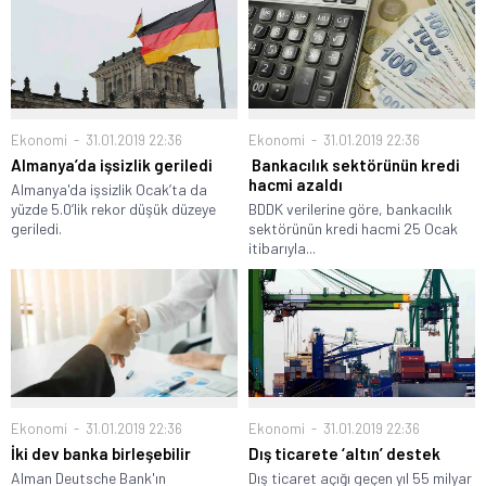
Ekonomi
31.01.2019 22:36
Ekonomi
31.01.2019 22:36
Bankacılık sektörünün kredi
Almanya’da işsizlik geriledi
hacmi azaldı
Almanya'da işsizlik Ocak’ta da
BDDK verilerine göre, bankacılık
yüzde 5.0’lik rekor düşük düzeye
sektörünün kredi hacmi 25 Ocak
geriledi.
itibarıyla...
Ekonomi
31.01.2019 22:36
Ekonomi
31.01.2019 22:36
Dış ticarete ‘altın’ destek
İki dev banka birleşebilir
Dış ticaret açığı geçen yıl 55 milyar
Alman Deutsche Bank'ın