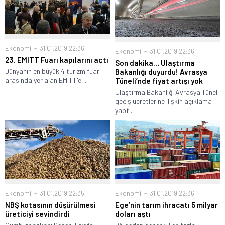
Ekonomi
31.01.2019 22:36
Ekonomi
31.01.2019 22:36
23. EMITT Fuarı kapılarını açtı
Son dakika… Ulaştırma
Dünyanın en büyük 4 turizm fuarı
Bakanlığı duyurdu! Avrasya
arasında yer alan EMITT'e,...
Tüneli’nde fiyat artışı yok
Ulaştırma Bakanlığı Avrasya Tüneli
geçiş ücretlerine ilişkin açıklama
yaptı.
Ekonomi
31.01.2019 22:35
Ekonomi
31.01.2019 22:36
NBŞ kotasının düşürülmesi
Ege’nin tarım ihracatı 5 milyar
üreticiyi sevindirdi
doları aştı