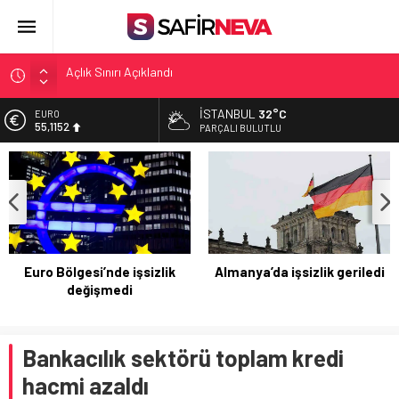
Öğretmenlere Kötü Haber
FETÖ’nün kritik ismi tutuklandı
İSTANBUL
32°C
ALTIN
6.529,72
Son dakika… İstanbul’da trafik felç
PARÇALI BULUTLU
Yunanistan Başbakanı Çipras Türkiye’ye gelecek
BİST
13.703,13
Açlık Sınırı Açıklandı
DOLAR
47,5844
EURO
55,1152
Euro Bölgesi’nde işsizlik
Almanya’da işsizlik geriledi
değişmedi
Bankacılık sektörü toplam kredi
hacmi azaldı