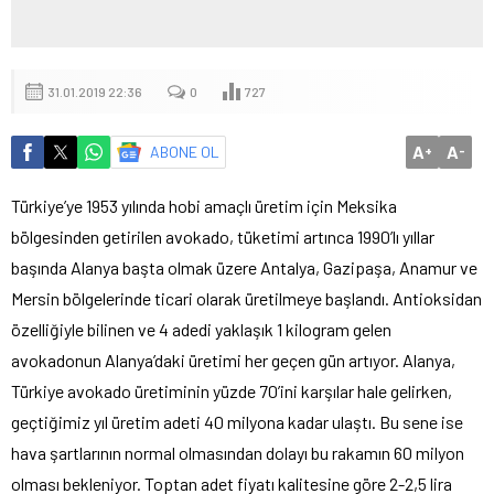
31.01.2019 22:36
0
727
A
A
ABONE OL
+
-
Türkiye’ye 1953 yılında hobi amaçlı üretim için Meksika
bölgesinden getirilen avokado, tüketimi artınca 1990’lı yıllar
başında Alanya başta olmak üzere Antalya, Gazipaşa, Anamur ve
Mersin bölgelerinde ticari olarak üretilmeye başlandı. Antioksidan
özelliğiyle bilinen ve 4 adedi yaklaşık 1 kilogram gelen
avokadonun Alanya’daki üretimi her geçen gün artıyor. Alanya,
Türkiye avokado üretiminin yüzde 70’ini karşılar hale gelirken,
geçtiğimiz yıl üretim adeti 40 milyona kadar ulaştı. Bu sene ise
hava şartlarının normal olmasından dolayı bu rakamın 60 milyon
olması bekleniyor. Toptan adet fiyatı kalitesine göre 2-2,5 lira