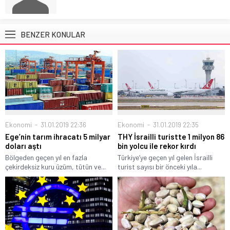
BENZER KONULAR
Ekonomi
31.01.2019 22:36
Ekonomi
31.01.2019 22:35
Ege’nin tarım ihracatı 5 milyar
THY İsrailli turistte 1 milyon 86
doları aştı
bin yolcu ile rekor kırdı
Bölgeden geçen yıl en fazla
Türkiye’ye geçen yıl gelen İsrailli
çekirdeksiz kuru üzüm, tütün ve...
turist sayısı bir önceki yıla...