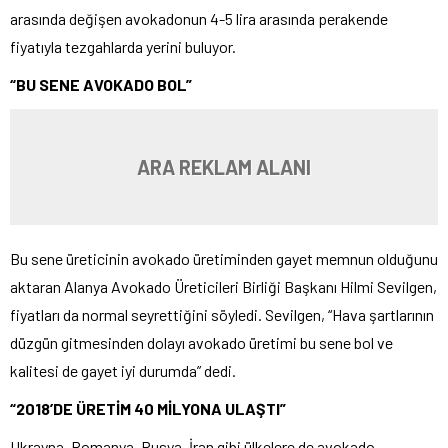
arasında değişen avokadonun 4-5 lira arasında perakende
fiyatıyla tezgahlarda yerini buluyor.
“BU SENE AVOKADO BOL”
ARA REKLAM ALANI
Bu sene üreticinin avokado üretiminden gayet memnun olduğunu
aktaran Alanya Avokado Üreticileri Birliği Başkanı Hilmi Sevilgen,
fiyatları da normal seyrettiğini söyledi. Sevilgen, “Hava şartlarının
düzgün gitmesinden dolayı avokado üretimi bu sene bol ve
kalitesi de gayet iyi durumda” dedi.
“2018’DE ÜRETİM 40 MİLYONA ULAŞTI”
Ukrayna, Romanya, Rusya, İran gibi ülkelere de avokado