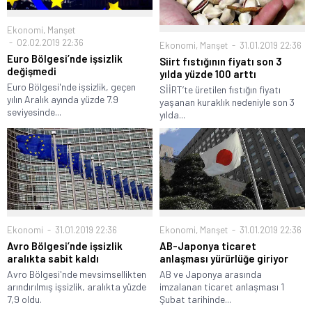
Ekonomi
,
Manşet
02.02.2019 22:36
Ekonomi
,
Manşet
31.01.2019 22:36
Euro Bölgesi’nde işsizlik
Siirt fıstığının fiyatı son 3
değişmedi
yılda yüzde 100 arttı
Euro Bölgesi'nde işsizlik, geçen
SİİRT’te üretilen fıstığın fiyatı
yılın Aralık ayında yüzde 7.9
yaşanan kuraklık nedeniyle son 3
seviyesinde...
yılda...
Ekonomi
31.01.2019 22:36
Ekonomi
,
Manşet
31.01.2019 22:36
Avro Bölgesi’nde işsizlik
AB-Japonya ticaret
aralıkta sabit kaldı
anlaşması yürürlüğe giriyor
Avro Bölgesi'nde mevsimsellikten
AB ve Japonya arasında
arındırılmış işsizlik, aralıkta yüzde
imzalanan ticaret anlaşması 1
7,9 oldu.
Şubat tarihinde...