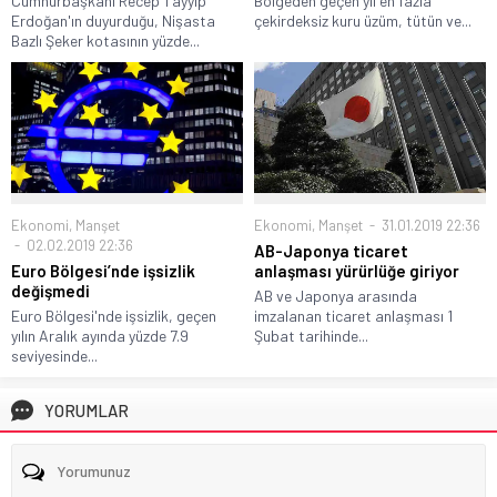
Cumhurbaşkanı Recep Tayyip
Bölgeden geçen yıl en fazla
Erdoğan'ın duyurduğu, Nişasta
çekirdeksiz kuru üzüm, tütün ve...
Bazlı Şeker kotasının yüzde...
Ekonomi
,
Manşet
31.01.2019 22:36
Ekonomi
,
Manşet
02.02.2019 22:36
AB-Japonya ticaret
anlaşması yürürlüğe giriyor
Euro Bölgesi’nde işsizlik
değişmedi
AB ve Japonya arasında
imzalanan ticaret anlaşması 1
Euro Bölgesi'nde işsizlik, geçen
Şubat tarihinde...
yılın Aralık ayında yüzde 7.9
seviyesinde...
YORUMLAR