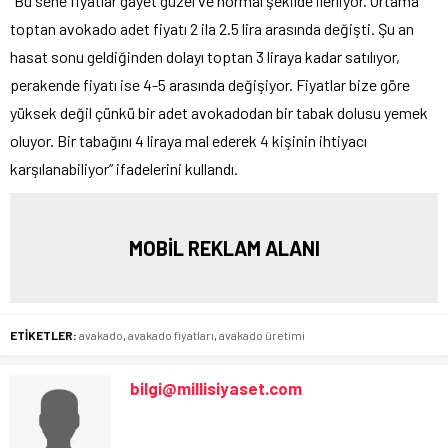
“Bu sene fiyatlar gayet güzel ve normal şekilde ilerliyor. Ortama
toptan avokado adet fiyatı 2 ila 2.5 lira arasında değişti. Şu an
hasat sonu geldiğinden dolayı toptan 3 liraya kadar satılıyor,
perakende fiyatı ise 4-5 arasında değişiyor. Fiyatlar bize göre
yüksek değil çünkü bir adet avokadodan bir tabak dolusu yemek
oluyor. Bir tabağını 4 liraya mal ederek 4 kişinin ihtiyacı
karşılanabiliyor” ifadelerini kullandı.
MOBİL REKLAM ALANI
ETİKETLER:
avakado
,
avakado fiyatları
,
avakado üretimi
bilgi@millisiyaset.com