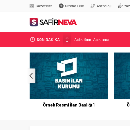
Gazeteler
Sitene Ekle
Astroloji
Yaz
Açlık Sınırı Açıklandı
SON DAKİKA
Öğretmenlere Kötü Haber
FETÖ’nün kritik ismi tutuklandı
Son dakika… İstanbul’da trafik f
Yunanistan Başbakanı Çipras Tü
Örnek Resmi İlan Başlığı 1
Ö