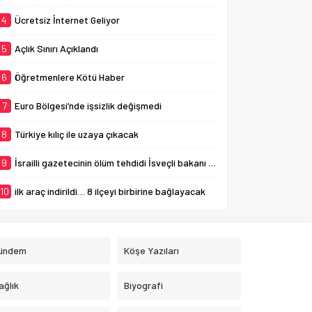
4
Ücretsiz İnternet Geliyor
5
Açlık Sınırı Açıklandı
6
Öğretmenlere Kötü Haber
7
Euro Bölgesi’nde işsizlik değişmedi
8
Türkiye kılıç ile uzaya çıkacak
9
İsrailli gazetecinin ölüm tehdidi İsveçli bakanı ağlattı
10
ilk araç indirildi… 8 ilçeyi birbirine bağlayacak
ündem
Köşe Yazıları
ağlık
Biyografi