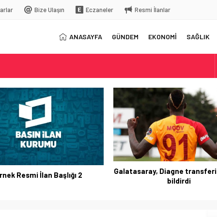
arlar
Bize Ulaşın
Eczaneler
Resmi İlanlar
ANASAYFA
GÜNDEM
EKONOMİ
SAĞLIK
elç
rkiye’ye gelecek
Galatasaray, Diagne transferi
rnek Resmi İlan Başlığı 2
bildirdi