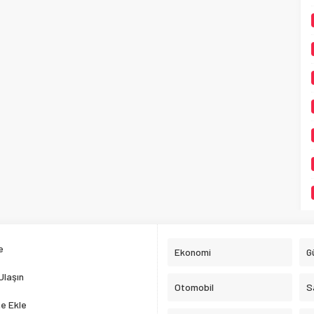
e
Ekonomi
G
Ulaşın
Otomobil
S
e Ekle