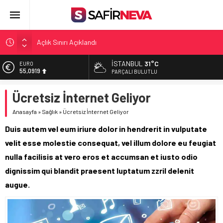
Öğretmenlere Kötü Haber
FETÖ’nün kritik ismi tutuklandı
İSTANBUL
31°C
EURO
55,0919
Son dakika… İstanbul’da trafik felç
PARÇALI BULUTLU
Yunanistan Başbakanı Çipras Türkiye’ye gelecek
ALTIN
Ücretsiz İnternet Geliyor
6.525,81
Açlık Sınırı Açıklandı
Anasayfa
»
Sağlık
»
Ücretsiz İnternet Geliyor
BİST
13.703,13
Duis autem vel eum iriure dolor in hendrerit in vulputate
DOLAR
velit esse molestie consequat, vel illum dolore eu feugiat
47,5932
nulla facilisis at vero eros et accumsan et iusto odio
dignissim qui blandit praesent luptatum zzril delenit
augue.