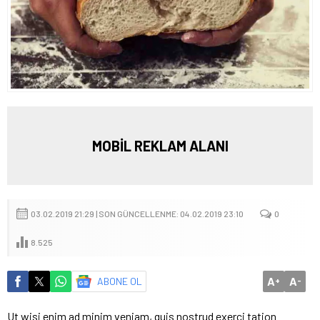
MOBİL REKLAM ALANI
03.02.2019 21:29 | SON GÜNCELLENME: 04.02.2019 23:10
0
8.525
A
A
ABONE OL
+
-
Ut wisi enim ad minim veniam, quis nostrud exerci tation