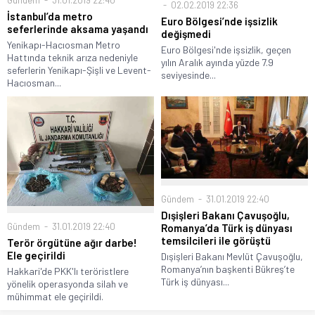
02.02.2019 22:36
İstanbul’da metro
Euro Bölgesi’nde işsizlik
seferlerinde aksama yaşandı
değişmedi
Yenikapı-Hacıosman Metro
Euro Bölgesi'nde işsizlik, geçen
Hattında teknik arıza nedeniyle
yılın Aralık ayında yüzde 7.9
seferlerin Yenikapı-Şişli ve Levent-
seviyesinde...
Hacıosman...
Gündem
31.01.2019 22:40
Dışişleri Bakanı Çavuşoğlu,
Gündem
31.01.2019 22:40
Romanya’da Türk iş dünyası
temsilcileri ile görüştü
Terör örgütüne ağır darbe!
Ele geçirildi
Dışişleri Bakanı Mevlüt Çavuşoğlu,
Romanya’nın başkenti Bükreş’te
Hakkari'de PKK'lı teröristlere
Türk iş dünyası...
yönelik operasyonda silah ve
mühimmat ele geçirildi.