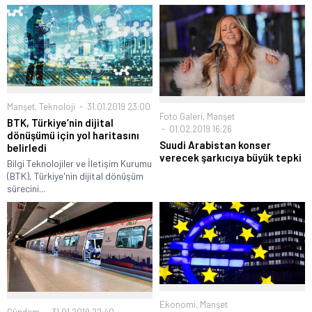
Manşet
,
Teknoloji
31.01.2019 23:00
Foto Galeri
,
Manşet
BTK, Türkiye’nin dijital
01.02.2019 16:26
dönüşümü için yol haritasını
Suudi Arabistan konser
belirledi
verecek şarkıcıya büyük tepki
Bilgi Teknolojiler ve İletişim Kurumu
(BTK), Türkiye'nin dijital dönüşüm
sürecini...
Ekonomi
,
Manşet
Gündem
31.01.2019 22:40