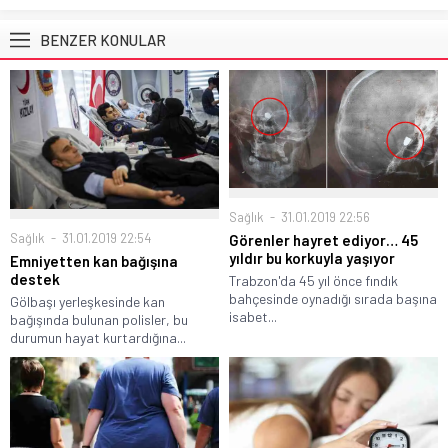
BENZER KONULAR
Sağlık
31.01.2019 22:56
Sağlık
31.01.2019 22:54
Görenler hayret ediyor… 45
yıldır bu korkuyla yaşıyor
Emniyetten kan bağışına
destek
Trabzon'da 45 yıl önce fındık
bahçesinde oynadığı sırada başına
Gölbaşı yerleşkesinde kan
isabet...
bağışında bulunan polisler, bu
durumun hayat kurtardığına...