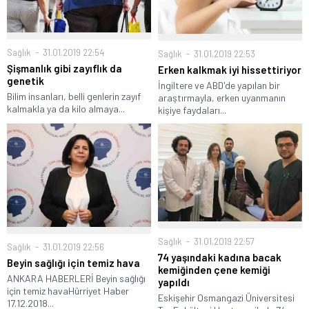
Sağlık
31.01.2019 22:54
Sağlık
31.01.2019 22:53
Şişmanlık gibi zayıflık da
Erken kalkmak iyi hissettiriyor
genetik
İngiltere ve ABD'de yapılan bir
Bilim insanları, belli genlerin zayıf
araştırmayla, erken uyanmanın
kalmakla ya da kilo almaya...
kişiye faydaları...
Sağlık
31.01.2019 22:57
Sağlık
31.01.2019 22:56
74 yaşındaki kadına bacak
Beyin sağlığı için temiz hava
kemiğinden çene kemiği
ANKARA HABERLERİ Beyin sağlığı
yapıldı
için temiz havaHürriyet Haber
Eskişehir Osmangazi Üniversitesi
17.12.2018...