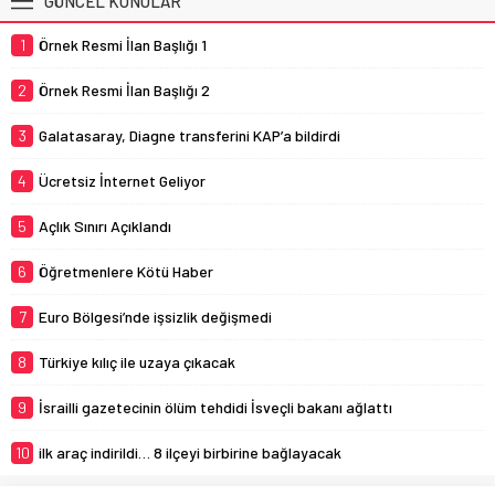
GÜNCEL KONULAR
1
Örnek Resmi İlan Başlığı 1
2
Örnek Resmi İlan Başlığı 2
3
Galatasaray, Diagne transferini KAP’a bildirdi
4
Ücretsiz İnternet Geliyor
5
Açlık Sınırı Açıklandı
6
Öğretmenlere Kötü Haber
7
Euro Bölgesi’nde işsizlik değişmedi
8
Türkiye kılıç ile uzaya çıkacak
9
İsrailli gazetecinin ölüm tehdidi İsveçli bakanı ağlattı
10
ilk araç indirildi… 8 ilçeyi birbirine bağlayacak