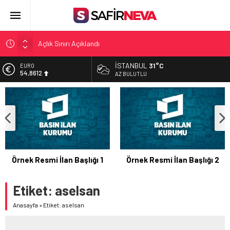
Açlık Sınırı Açıklandı
Öğretmenlere Kötü Haber
İSTANBUL
31°C
EURO
54,8612
FETÖ’nün kritik ismi tutuklandı
AZ BULUTLU
Son dakika… İstanbul’da trafik felç
ALTIN
6.216,54
Yunanistan Başbakanı Çipras Türkiye’ye gelecek
BİST
13.458,10
DOLAR
47,5420
Örnek Resmi İlan Başlığı 1
Örnek Resmi İlan Başlığı 2
Etiket:
aselsan
Anasayfa
»
Etiket: aselsan