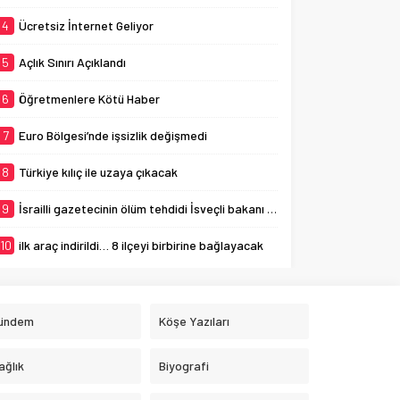
4
Ücretsiz İnternet Geliyor
5
Açlık Sınırı Açıklandı
6
Öğretmenlere Kötü Haber
7
Euro Bölgesi’nde işsizlik değişmedi
8
Türkiye kılıç ile uzaya çıkacak
9
İsrailli gazetecinin ölüm tehdidi İsveçli bakanı ağlattı
10
ilk araç indirildi… 8 ilçeyi birbirine bağlayacak
ündem
Köşe Yazıları
ağlık
Biyografi