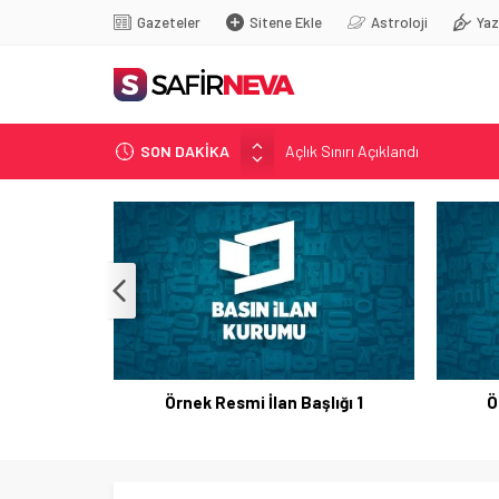
Gazeteler
Sitene Ekle
Astroloji
Yaz
Açlık Sınırı Açıklandı
SON DAKİKA
Öğretmenlere Kötü Haber
FETÖ’nün kritik ismi tutuklandı
Son dakika… İstanbul’da trafik f
Yunanistan Başbakanı Çipras Tü
Örnek Resmi İlan Başlığı 1
Ö