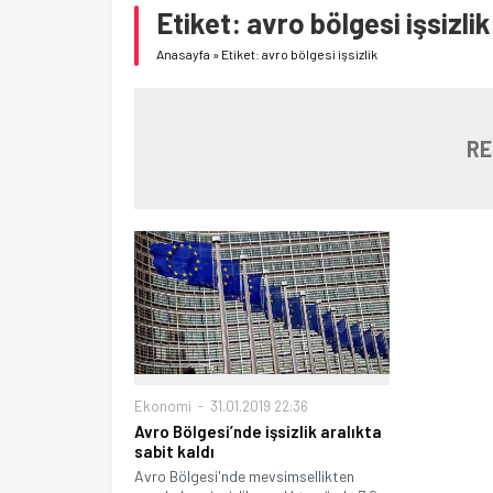
Etiket:
avro bölgesi işsizlik
Anasayfa
»
Etiket: avro bölgesi işsizlik
RE
Ekonomi
31.01.2019 22:36
Avro Bölgesi’nde işsizlik aralıkta
sabit kaldı
Avro Bölgesi'nde mevsimsellikten