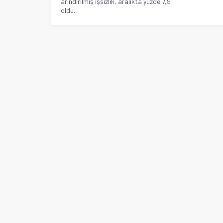
arındırılmış işsizlik, aralıkta yüzde 7,9
oldu.