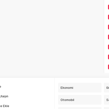
e
Ekonomi
G
Ulaşın
Otomobil
S
e Ekle