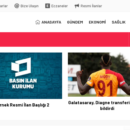
arlar
Bize Ulaşın
Eczaneler
Resmi İlanlar
ANASAYFA
GÜNDEM
EKONOMİ
SAĞLIK
elç
rkiye’ye gelecek
Galatasaray, Diagne transferi
rnek Resmi İlan Başlığı 2
bildirdi