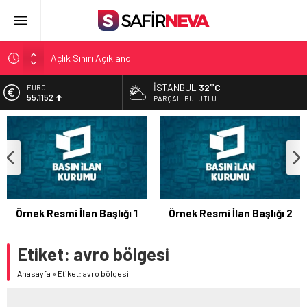
Açlık Sınırı Açıklandı
Öğretmenlere Kötü Haber
İSTANBUL
32°C
EURO
FETÖ’nün kritik ismi tutuklandı
55,1152
PARÇALI BULUTLU
Son dakika… İstanbul’da trafik felç
ALTIN
6.529,72
Yunanistan Başbakanı Çipras Türkiye’ye gelecek
BİST
13.703,13
DOLAR
47,5844
Örnek Resmi İlan Başlığı 1
Örnek Resmi İlan Başlığı 2
Etiket:
avro bölgesi
Anasayfa
»
Etiket: avro bölgesi