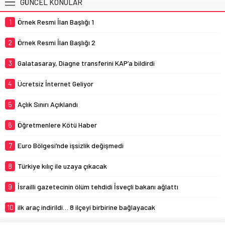
GÜNCEL KONULAR
1
Örnek Resmi İlan Başlığı 1
2
Örnek Resmi İlan Başlığı 2
3
Galatasaray, Diagne transferini KAP’a bildirdi
4
Ücretsiz İnternet Geliyor
5
Açlık Sınırı Açıklandı
6
Öğretmenlere Kötü Haber
7
Euro Bölgesi’nde işsizlik değişmedi
8
Türkiye kılıç ile uzaya çıkacak
9
İsrailli gazetecinin ölüm tehdidi İsveçli bakanı ağlattı
10
ilk araç indirildi… 8 ilçeyi birbirine bağlayacak