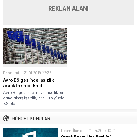
REKLAM ALANI
Ekonomi
31.01.2019 22:36
Avro Bölgesi’nde işsizlik
aralıkta sabit kaldı
Avro Bölgesi'nde mevsimsellikten
arındırılmış işsizlik, aralıkta yüzde
7,9 oldu.
GÜNCEL KONULAR
Resmi İlanlar
11.04.2025 10:41
Örnek Resmi İlan Başlığı 1