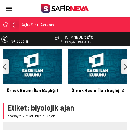
Açlık Sınırı Açıklandı
Öğretmenlere Kötü Haber
İSTANBUL
32°C
EURO
54,9859
FETÖ’nün kritik ismi tutuklandı
PARÇALI BULUTLU
Son dakika… İstanbul’da trafik felç
ALTIN
6.496,95
Yunanistan Başbakanı Çipras Türkiye’ye gelecek
BİST
13.703,13
DOLAR
47,5639
Örnek Resmi İlan Başlığı 1
Örnek Resmi İlan Başlığı 2
Etiket:
biyolojik ajan
Anasayfa
»
Etiket: biyolojik ajan