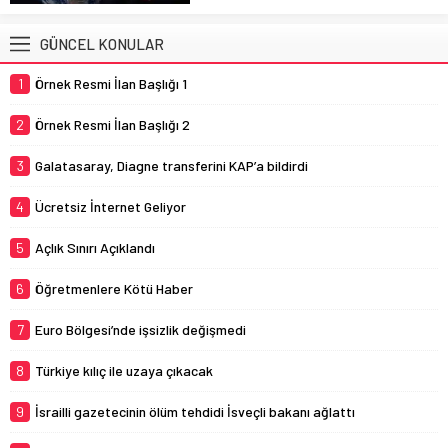
GÜNCEL KONULAR
1
Örnek Resmi İlan Başlığı 1
2
Örnek Resmi İlan Başlığı 2
3
Galatasaray, Diagne transferini KAP’a bildirdi
4
Ücretsiz İnternet Geliyor
5
Açlık Sınırı Açıklandı
6
Öğretmenlere Kötü Haber
7
Euro Bölgesi’nde işsizlik değişmedi
8
Türkiye kılıç ile uzaya çıkacak
9
İsrailli gazetecinin ölüm tehdidi İsveçli bakanı ağlattı