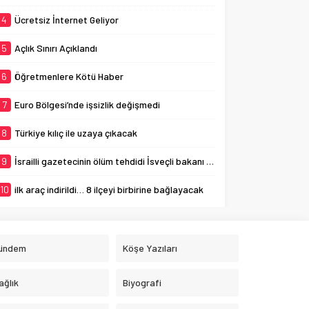
4
Ücretsiz İnternet Geliyor
5
Açlık Sınırı Açıklandı
6
Öğretmenlere Kötü Haber
7
Euro Bölgesi’nde işsizlik değişmedi
8
Türkiye kılıç ile uzaya çıkacak
9
İsrailli gazetecinin ölüm tehdidi İsveçli bakanı ağlattı
10
ilk araç indirildi… 8 ilçeyi birbirine bağlayacak
ündem
Köşe Yazıları
ağlık
Biyografi