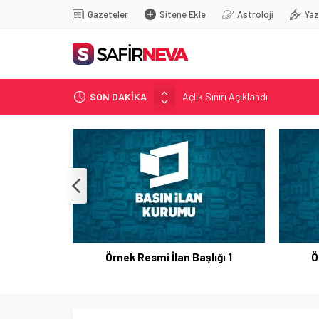
Gazeteler
Sitene Ekle
Astroloji
Yaz
Açlık Sınırı Açıklandı
SON DAKİKA
Öğretmenlere Kötü Haber
FETÖ’nün kritik ismi tutuklandı
Son dakika… İstanbul’da trafik f
Yunanistan Başbakanı Çipras Tü
Örnek Resmi İlan Başlığı 1
Ö