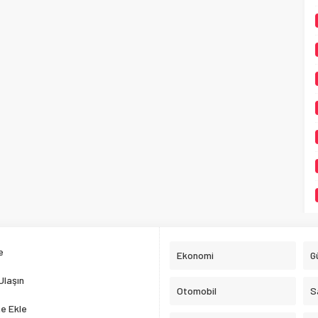
e
Ekonomi
G
Ulaşın
Otomobil
S
e Ekle