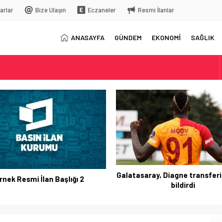
arlar
Bize Ulaşın
Eczaneler
Resmi İlanlar
ANASAYFA
GÜNDEM
EKONOMİ
SAĞLIK
elç
rkiye’ye gelecek
Galatasaray, Diagne transferi
rnek Resmi İlan Başlığı 2
bildirdi