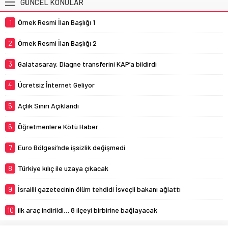
GÜNCEL KONULAR
1
Örnek Resmi İlan Başlığı 1
2
Örnek Resmi İlan Başlığı 2
3
Galatasaray, Diagne transferini KAP’a bildirdi
4
Ücretsiz İnternet Geliyor
5
Açlık Sınırı Açıklandı
6
Öğretmenlere Kötü Haber
7
Euro Bölgesi’nde işsizlik değişmedi
8
Türkiye kılıç ile uzaya çıkacak
9
İsrailli gazetecinin ölüm tehdidi İsveçli bakanı ağlattı
10
ilk araç indirildi… 8 ilçeyi birbirine bağlayacak