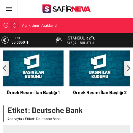
Açlık Sınırı Açıklandı
Öğretmenlere Kötü Haber
İSTANBUL
32°C
EURO
FETÖ’nün kritik ismi tutuklandı
55,0659
PARÇALI BULUTLU
Son dakika… İstanbul’da trafik felç
ALTIN
6.521,17
Yunanistan Başbakanı Çipras Türkiye’ye gelecek
BİST
13.685,30
DOLAR
47,5953
Örnek Resmi İlan Başlığı 1
Örnek Resmi İlan Başlığı 2
Etiket:
Deutsche Bank
Anasayfa
»
Etiket: Deutsche Bank