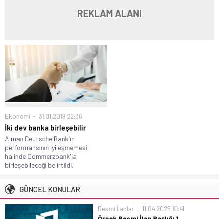
REKLAM ALANI
Ekonomi
31.01.2019 22:36
İki dev banka birleşebilir
Alman Deutsche Bank'ın
performansının iyileşmemesi
halinde Commerzbank'la
birleşebileceği belirtildi.
GÜNCEL KONULAR
Resmi İlanlar
11.04.2025 10:41
Örnek Resmi İlan Başlığı 1