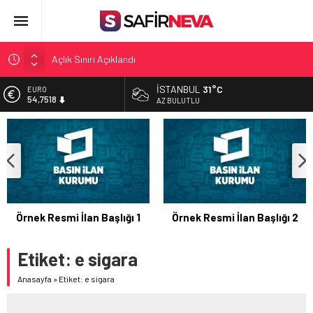
Açlık Sınırı Açıklandı
Öğretmenlere Kötü Haber
İSTANBUL
31°C
EURO
FETÖ’nün kritik ismi tutuklandı
54,7518
AZ BULUTLU
Son dakika… İstanbul’da trafik felç
ALTIN
6.191,99
Yunanistan Başbakanı Çipras Türkiye’ye gelecek
BİST
13.410,54
DOLAR
47,5310
Örnek Resmi İlan Başlığı 1
Örnek Resmi İlan Başlığı 2
Etiket:
e sigara
Anasayfa
»
Etiket: e sigara