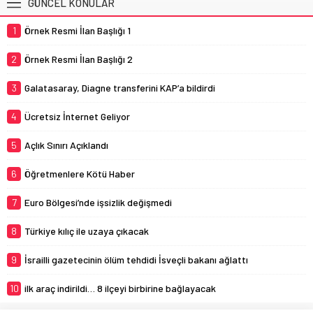
GÜNCEL KONULAR
1
Örnek Resmi İlan Başlığı 1
2
Örnek Resmi İlan Başlığı 2
3
Galatasaray, Diagne transferini KAP’a bildirdi
4
Ücretsiz İnternet Geliyor
5
Açlık Sınırı Açıklandı
6
Öğretmenlere Kötü Haber
7
Euro Bölgesi’nde işsizlik değişmedi
8
Türkiye kılıç ile uzaya çıkacak
9
İsrailli gazetecinin ölüm tehdidi İsveçli bakanı ağlattı
10
ilk araç indirildi… 8 ilçeyi birbirine bağlayacak