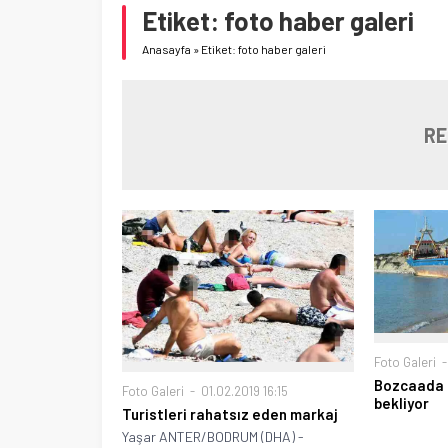
Etiket:
foto haber galeri
Anasayfa
»
Etiket: foto haber galeri
RE
Foto Galeri
Bozcaada s
Foto Galeri
01.02.2019 16:15
bekliyor
Turistleri rahatsız eden markaj
Yaşar ANTER/BODRUM (DHA) -