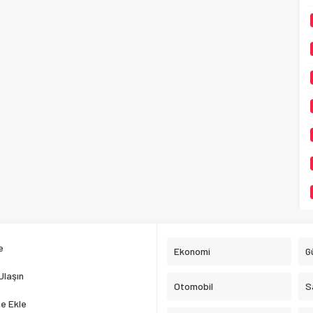
e
Ekonomi
G
Ulaşın
Otomobil
S
e Ekle