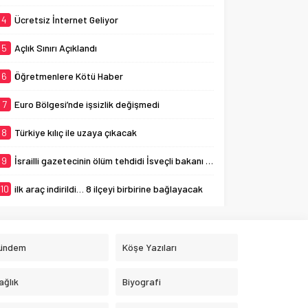
4
Ücretsiz İnternet Geliyor
5
Açlık Sınırı Açıklandı
6
Öğretmenlere Kötü Haber
7
Euro Bölgesi’nde işsizlik değişmedi
8
Türkiye kılıç ile uzaya çıkacak
9
İsrailli gazetecinin ölüm tehdidi İsveçli bakanı ağlattı
10
ilk araç indirildi… 8 ilçeyi birbirine bağlayacak
ündem
Köşe Yazıları
ağlık
Biyografi