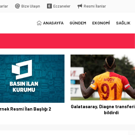
arlar
Bize Ulaşın
Eczaneler
Resmi İlanlar
ANASAYFA
GÜNDEM
EKONOMİ
SAĞLIK
elç
rkiye’ye gelecek
Galatasaray, Diagne transferi
rnek Resmi İlan Başlığı 2
bildirdi