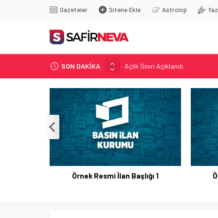
Gazeteler
Sitene Ekle
Astroloji
Yaz
Açlık Sınırı Açıklandı
SON DAKİKA
Öğretmenlere Kötü Haber
FETÖ’nün kritik ismi tutuklandı
Son dakika… İstanbul’da trafik f
Yunanistan Başbakanı Çipras Tü
Örnek Resmi İlan Başlığı 1
Ö