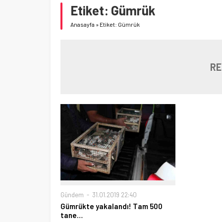
Etiket:
Gümrük
Anasayfa
»
Etiket: Gümrük
RE
Gündem
31.01.2019 22:40
Gümrükte yakalandı! Tam 500
tane…