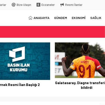
arlar
Bize Ulaşın
Eczaneler
Resmi İlanlar
ANASAYFA
GÜNDEM
EKONOMİ
SAĞLIK
elç
rkiye’ye gelecek
Galatasaray, Diagne transferi
rnek Resmi İlan Başlığı 2
bildirdi