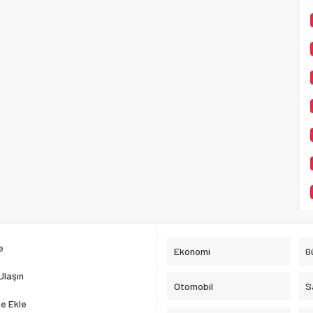
e
Ekonomi
G
Ulaşın
Otomobil
S
e Ekle