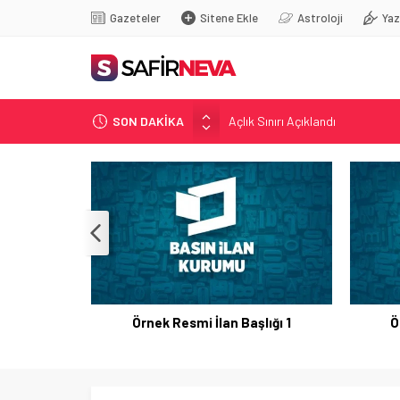
Gazeteler
Sitene Ekle
Astroloji
Yaz
Açlık Sınırı Açıklandı
SON DAKİKA
Öğretmenlere Kötü Haber
FETÖ’nün kritik ismi tutuklandı
Son dakika… İstanbul’da trafik f
Yunanistan Başbakanı Çipras Tü
Örnek Resmi İlan Başlığı 1
Ö