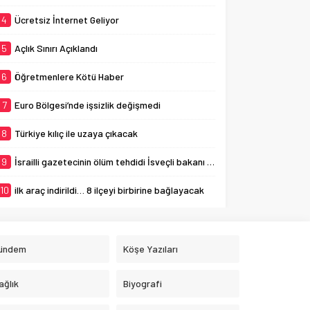
4
Ücretsiz İnternet Geliyor
5
Açlık Sınırı Açıklandı
6
Öğretmenlere Kötü Haber
7
Euro Bölgesi’nde işsizlik değişmedi
8
Türkiye kılıç ile uzaya çıkacak
9
İsrailli gazetecinin ölüm tehdidi İsveçli bakanı ağlattı
10
ilk araç indirildi… 8 ilçeyi birbirine bağlayacak
ündem
Köşe Yazıları
ağlık
Biyografi