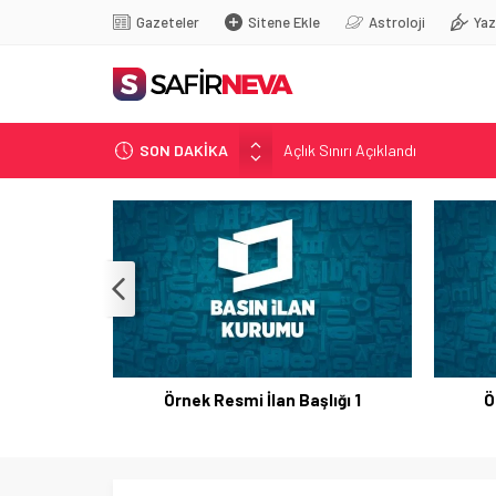
Gazeteler
Sitene Ekle
Astroloji
Yaz
SON DAKİKA
Açlık Sınırı Açıklandı
Öğretmenlere Kötü Haber
FETÖ’nün kritik ismi tutuklandı
Son dakika… İstanbul’da trafik f
Yunanistan Başbakanı Çipras Tü
Örnek Resmi İlan Başlığı 1
Ö