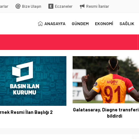
arlar
Bize Ulaşın
Eczaneler
Resmi İlanlar
ANASAYFA
GÜNDEM
EKONOMİ
SAĞLIK
elç
rkiye’ye gelecek
Galatasaray, Diagne transferi
rnek Resmi İlan Başlığı 2
bildirdi