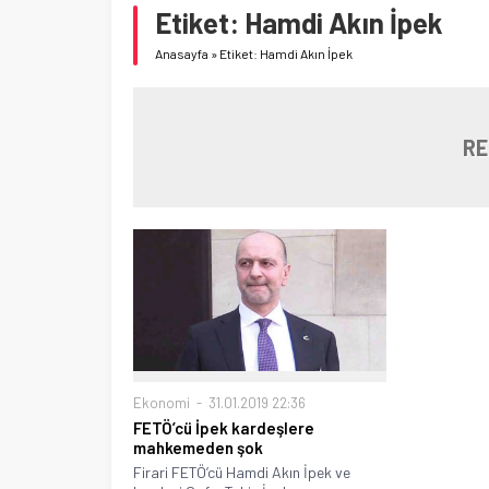
Etiket:
Hamdi Akın İpek
Anasayfa
»
Etiket: Hamdi Akın İpek
RE
Ekonomi
31.01.2019 22:36
FETÖ’cü İpek kardeşlere
mahkemeden şok
Firari FETÖ’cü Hamdi Akın İpek ve