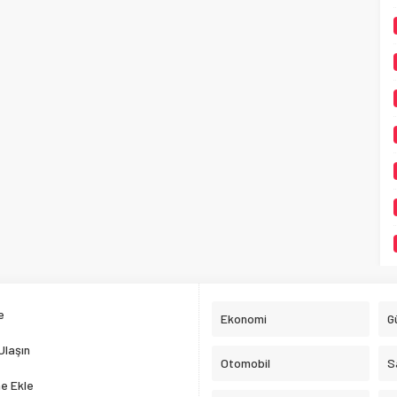
e
Ekonomi
G
Ulaşın
Otomobil
S
e Ekle