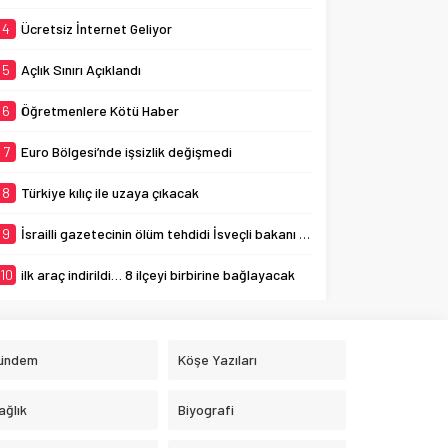
4
Ücretsiz İnternet Geliyor
5
Açlık Sınırı Açıklandı
6
Öğretmenlere Kötü Haber
7
Euro Bölgesi’nde işsizlik değişmedi
8
Türkiye kılıç ile uzaya çıkacak
9
İsrailli gazetecinin ölüm tehdidi İsveçli bakanı ağlattı
10
ilk araç indirildi… 8 ilçeyi birbirine bağlayacak
ündem
Köşe Yazıları
ağlık
Biyografi