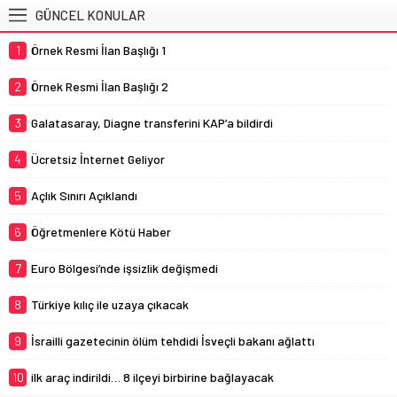
GÜNCEL KONULAR
1
Örnek Resmi İlan Başlığı 1
2
Örnek Resmi İlan Başlığı 2
3
Galatasaray, Diagne transferini KAP’a bildirdi
4
Ücretsiz İnternet Geliyor
5
Açlık Sınırı Açıklandı
6
Öğretmenlere Kötü Haber
7
Euro Bölgesi’nde işsizlik değişmedi
8
Türkiye kılıç ile uzaya çıkacak
9
İsrailli gazetecinin ölüm tehdidi İsveçli bakanı ağlattı
10
ilk araç indirildi… 8 ilçeyi birbirine bağlayacak