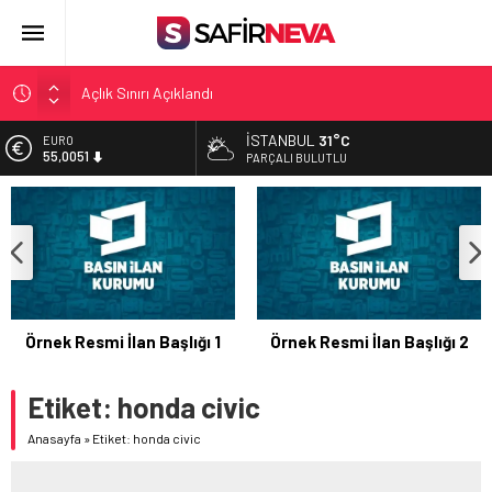
Açlık Sınırı Açıklandı
Öğretmenlere Kötü Haber
İSTANBUL
31°C
EURO
FETÖ’nün kritik ismi tutuklandı
55,0051
PARÇALI BULUTLU
Son dakika… İstanbul’da trafik felç
ALTIN
6.584,66
Yunanistan Başbakanı Çipras Türkiye’ye gelecek
BİST
13.889,75
DOLAR
47,7046
Örnek Resmi İlan Başlığı 1
Örnek Resmi İlan Başlığı 2
Etiket:
honda civic
Anasayfa
»
Etiket: honda civic