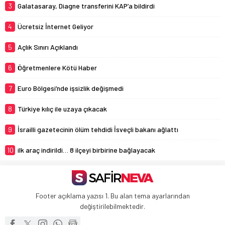
3
Galatasaray, Diagne transferini KAP’a bildirdi
4
Ücretsiz İnternet Geliyor
5
Açlık Sınırı Açıklandı
6
Öğretmenlere Kötü Haber
7
Euro Bölgesi’nde işsizlik değişmedi
8
Türkiye kılıç ile uzaya çıkacak
9
İsrailli gazetecinin ölüm tehdidi İsveçli bakanı ağlattı
10
ilk araç indirildi… 8 ilçeyi birbirine bağlayacak
Footer açıklama yazısı 1. Bu alan tema ayarlarından
değiştirilebilmektedir.