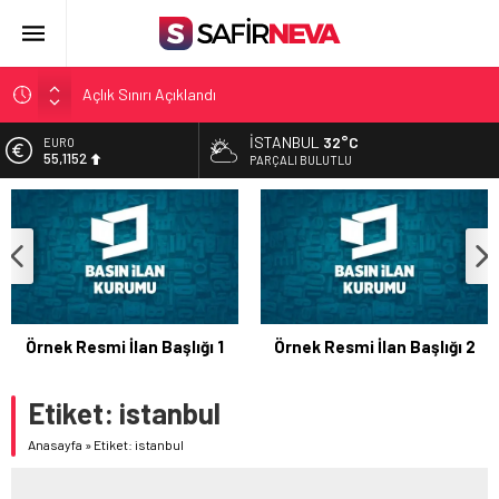
Açlık Sınırı Açıklandı
Öğretmenlere Kötü Haber
İSTANBUL
32°C
EURO
FETÖ’nün kritik ismi tutuklandı
55,1152
PARÇALI BULUTLU
Son dakika… İstanbul’da trafik felç
ALTIN
6.529,72
Yunanistan Başbakanı Çipras Türkiye’ye gelecek
BİST
13.703,13
DOLAR
47,5844
Örnek Resmi İlan Başlığı 1
Örnek Resmi İlan Başlığı 2
Etiket:
istanbul
Anasayfa
»
Etiket: istanbul