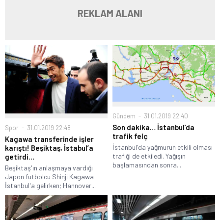
REKLAM ALANI
Gündem
31.01.2019 22:40
Son dakika… İstanbul’da
Spor
31.01.2019 22:48
trafik felç
Kagawa transferinde işler
İstanbul'da yağmurun etkili olması
karıştı! Beşiktaş, İstabul’a
trafiği de etkiledi. Yağışın
getirdi…
başlamasından sonra...
Beşiktaş'ın anlaşmaya vardığı
Japon futbolcu Shinji Kagawa
İstanbul'a gelirken; Hannover...