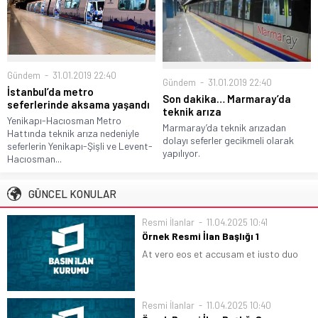
Gündem
31.01.2019 22:40
Gündem
31.01.2019 22:40
İstanbul’da metro
Son dakika… Marmaray’da
seferlerinde aksama yaşandı
teknik arıza
Yenikapı-Hacıosman Metro
Marmaray’da teknik arızadan
Hattında teknik arıza nedeniyle
dolayı seferler gecikmeli olarak
seferlerin Yenikapı-Şişli ve Levent-
yapılıyor.
Hacıosman...
GÜNCEL KONULAR
Resmi İlanlar
11.04.2025 10:41
Örnek Resmi İlan Başlığı 1
At vero eos et accusam et justo duo
dolores et ea rebum. Stet clita kasd
gubergren, no sea takimata sanctus
est Lorem ipsum dolor sit amet. Lorem
Resmi İlanlar
11.04.2025 10:40
ipsum dolor sit...