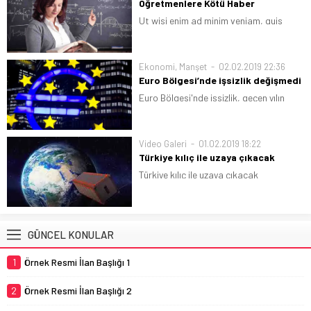
Öğretmenlere Kötü Haber
Ut wisi enim ad minim veniam, quis
nostrud exerci tation ullamcorper
suscipit lobortis nisl ut aliquip.
Ekonomi
,
Manşet
02.02.2019 22:36
Euro Bölgesi’nde işsizlik değişmedi
Euro Bölgesi'nde işsizlik, geçen yılın
Aralık ayında yüzde 7.9 seviyesinde
gerçekleşti.
Video Galeri
01.02.2019 18:22
Türkiye kılıç ile uzaya çıkacak
Türkiye kılıç ile uzaya çıkacak
GÜNCEL KONULAR
1
Örnek Resmi İlan Başlığı 1
2
Örnek Resmi İlan Başlığı 2