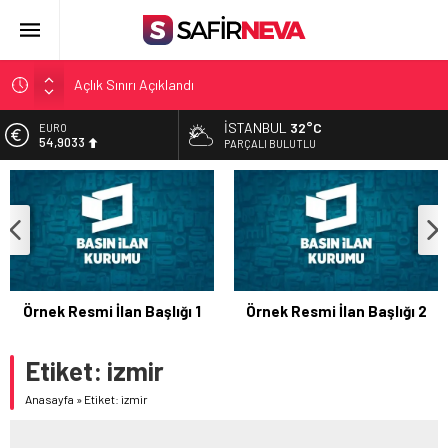
Açlık Sınırı Açıklandı
Öğretmenlere Kötü Haber
İSTANBUL
32°C
EURO
FETÖ’nün kritik ismi tutuklandı
54,9033
PARÇALI BULUTLU
Son dakika… İstanbul’da trafik felç
ALTIN
6.230,45
Yunanistan Başbakanı Çipras Türkiye’ye gelecek
BİST
13.687,93
DOLAR
47,5724
Örnek Resmi İlan Başlığı 1
Örnek Resmi İlan Başlığı 2
Etiket:
izmir
Anasayfa
»
Etiket: izmir