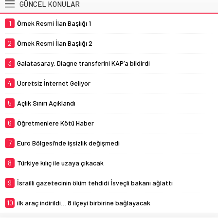
GÜNCEL KONULAR
1
Örnek Resmi İlan Başlığı 1
2
Örnek Resmi İlan Başlığı 2
3
Galatasaray, Diagne transferini KAP’a bildirdi
4
Ücretsiz İnternet Geliyor
5
Açlık Sınırı Açıklandı
6
Öğretmenlere Kötü Haber
7
Euro Bölgesi’nde işsizlik değişmedi
8
Türkiye kılıç ile uzaya çıkacak
9
İsrailli gazetecinin ölüm tehdidi İsveçli bakanı ağlattı
10
ilk araç indirildi… 8 ilçeyi birbirine bağlayacak