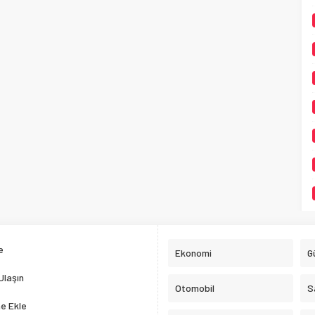
e
Ekonomi
G
Ulaşın
Otomobil
S
e Ekle