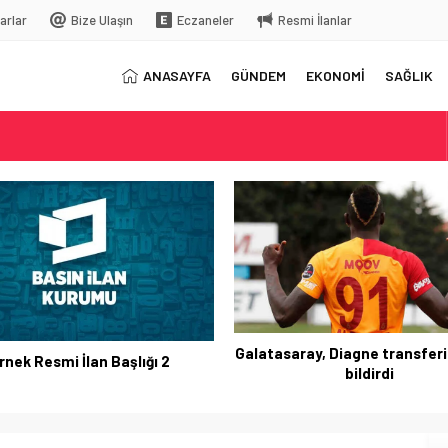
arlar
Bize Ulaşın
Eczaneler
Resmi İlanlar
ANASAYFA
GÜNDEM
EKONOMİ
SAĞLIK
elç
rkiye’ye gelecek
Galatasaray, Diagne transferi
rnek Resmi İlan Başlığı 2
bildirdi