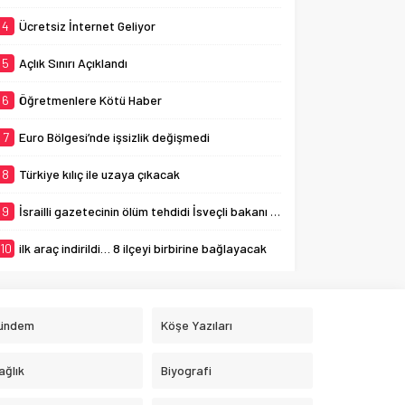
4
Ücretsiz İnternet Geliyor
5
Açlık Sınırı Açıklandı
6
Öğretmenlere Kötü Haber
7
Euro Bölgesi’nde işsizlik değişmedi
8
Türkiye kılıç ile uzaya çıkacak
9
İsrailli gazetecinin ölüm tehdidi İsveçli bakanı ağlattı
10
ilk araç indirildi… 8 ilçeyi birbirine bağlayacak
ündem
Köşe Yazıları
ağlık
Biyografi