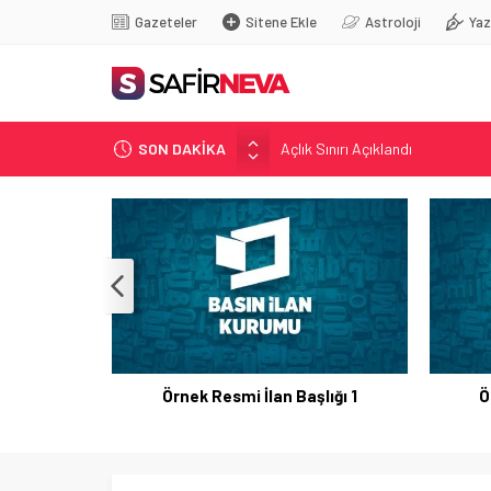
Gazeteler
Sitene Ekle
Astroloji
Yaz
Açlık Sınırı Açıklandı
SON DAKİKA
Öğretmenlere Kötü Haber
FETÖ’nün kritik ismi tutuklandı
Son dakika… İstanbul’da trafik f
Yunanistan Başbakanı Çipras Tü
Örnek Resmi İlan Başlığı 1
Ö