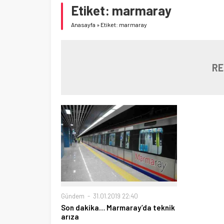
Etiket:
marmaray
Anasayfa
»
Etiket: marmaray
RE
Gündem
31.01.2019 22:40
Son dakika… Marmaray’da teknik
arıza