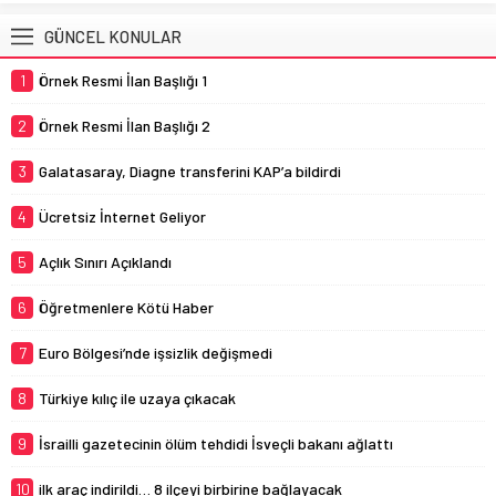
GÜNCEL KONULAR
1
Örnek Resmi İlan Başlığı 1
2
Örnek Resmi İlan Başlığı 2
3
Galatasaray, Diagne transferini KAP’a bildirdi
4
Ücretsiz İnternet Geliyor
5
Açlık Sınırı Açıklandı
6
Öğretmenlere Kötü Haber
7
Euro Bölgesi’nde işsizlik değişmedi
8
Türkiye kılıç ile uzaya çıkacak
9
İsrailli gazetecinin ölüm tehdidi İsveçli bakanı ağlattı
10
ilk araç indirildi… 8 ilçeyi birbirine bağlayacak