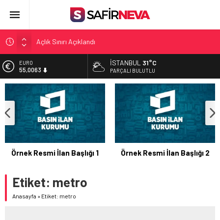
Açlık Sınırı Açıklandı
Öğretmenlere Kötü Haber
İSTANBUL
31°C
EURO
FETÖ’nün kritik ismi tutuklandı
55,0063
PARÇALI BULUTLU
Son dakika… İstanbul’da trafik felç
ALTIN
6.543,59
Yunanistan Başbakanı Çipras Türkiye’ye gelecek
BİST
13.798,82
DOLAR
47,7010
Örnek Resmi İlan Başlığı 1
Örnek Resmi İlan Başlığı 2
Etiket:
metro
Anasayfa
»
Etiket: metro