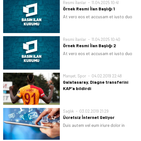
Resmi İlanlar
11.04.2025 10:41
Örnek Resmi İlan Başlığı 1
At vero eos et accusam et justo duo
dolores et ea rebum. Stet clita kasd
gubergren, no sea takimata sanctus
est Lorem ipsum dolor sit amet. Lorem
Resmi İlanlar
11.04.2025 10:40
ipsum dolor sit...
Örnek Resmi İlan Başlığı 2
At vero eos et accusam et justo duo
dolores et ea rebum. Stet clita kasd
gubergren, no sea takimata sanctus
est Lorem ipsum dolor sit amet. Lorem
Manşet
,
Spor
04.02.2019 22:48
ipsum dolor sit...
Galatasaray, Diagne transferini
KAP’a bildirdi
Galatasaray, Mbaye Diagne transferini
resmen açıkladı. İşte yıldız futbolcunun
alacağı ücret.
Sağlık
03.02.2019 21:29
Ücretsiz İnternet Geliyor
Duis autem vel eum iriure dolor in
hendrerit in vulputate velit esse
molestie consequat, vel illum dolore eu