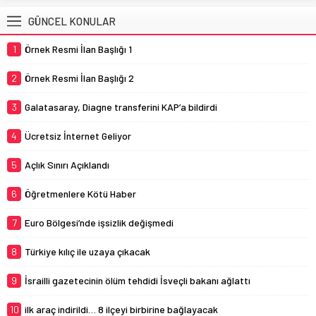
GÜNCEL KONULAR
1
Örnek Resmi İlan Başlığı 1
2
Örnek Resmi İlan Başlığı 2
3
Galatasaray, Diagne transferini KAP’a bildirdi
4
Ücretsiz İnternet Geliyor
5
Açlık Sınırı Açıklandı
6
Öğretmenlere Kötü Haber
7
Euro Bölgesi’nde işsizlik değişmedi
8
Türkiye kılıç ile uzaya çıkacak
9
İsrailli gazetecinin ölüm tehdidi İsveçli bakanı ağlattı
10
ilk araç indirildi… 8 ilçeyi birbirine bağlayacak