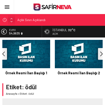
Açlık Sınırı Açıklandı
Öğretmenlere Kötü Haber
İSTANBUL
32°C
EURO
FETÖ’nün kritik ismi tutuklandı
54,9635
AÇIK
Son dakika… İstanbul’da trafik felç
ALTIN
6.463,00
Yunanistan Başbakanı Çipras Türkiye’ye gelecek
BİST
13.703,13
DOLAR
47,5751
Örnek Resmi İlan Başlığı 1
Örnek Resmi İlan Başlığı 2
Etiket:
ödül
Anasayfa
»
Etiket: ödül