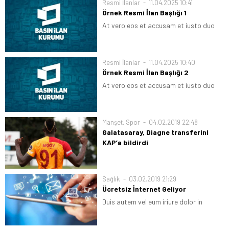
Resmi İlanlar
11.04.2025 10:41
Örnek Resmi İlan Başlığı 1
At vero eos et accusam et justo duo
dolores et ea rebum. Stet clita kasd
gubergren, no sea takimata sanctus
est Lorem ipsum dolor sit amet. Lorem
Resmi İlanlar
11.04.2025 10:40
ipsum dolor sit...
Örnek Resmi İlan Başlığı 2
At vero eos et accusam et justo duo
dolores et ea rebum. Stet clita kasd
gubergren, no sea takimata sanctus
est Lorem ipsum dolor sit amet. Lorem
Manşet
,
Spor
04.02.2019 22:48
ipsum dolor sit...
Galatasaray, Diagne transferini
KAP’a bildirdi
Galatasaray, Mbaye Diagne transferini
resmen açıkladı. İşte yıldız futbolcunun
alacağı ücret.
Sağlık
03.02.2019 21:29
Ücretsiz İnternet Geliyor
Duis autem vel eum iriure dolor in
hendrerit in vulputate velit esse
molestie consequat, vel illum dolore eu