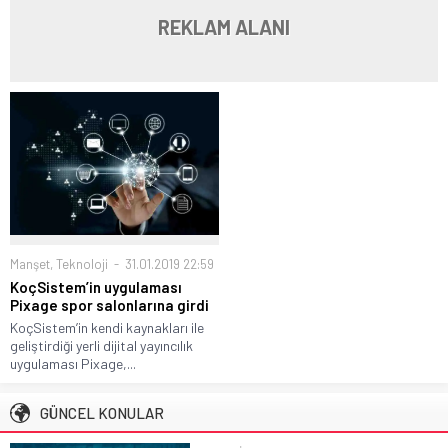
REKLAM ALANI
Manşet
,
Teknoloji
31.01.2019 22:59
KoçSistem’in uygulaması
Pixage spor salonlarına girdi
KoçSistem’in kendi kaynakları ile
geliştirdiği yerli dijital yayıncılık
uygulaması Pixage,...
GÜNCEL KONULAR