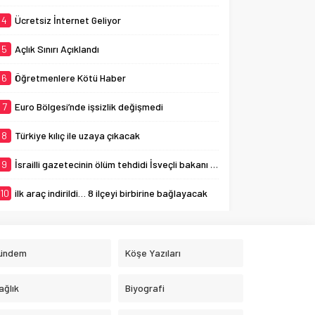
4
Ücretsiz İnternet Geliyor
5
Açlık Sınırı Açıklandı
6
Öğretmenlere Kötü Haber
7
Euro Bölgesi’nde işsizlik değişmedi
8
Türkiye kılıç ile uzaya çıkacak
9
İsrailli gazetecinin ölüm tehdidi İsveçli bakanı ağlattı
10
ilk araç indirildi… 8 ilçeyi birbirine bağlayacak
ündem
Köşe Yazıları
ağlık
Biyografi