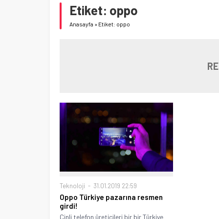
Etiket:
oppo
Anasayfa
»
Etiket: oppo
RE
Teknoloji
31.01.2019 22:59
Oppo Türkiye pazarına resmen
girdi!
Çinli telefon üreticileri bir bir Türkiye