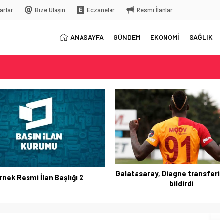
arlar
Bize Ulaşın
Eczaneler
Resmi İlanlar
ANASAYFA
GÜNDEM
EKONOMİ
SAĞLIK
elç
rkiye’ye gelecek
Galatasaray, Diagne transferi
rnek Resmi İlan Başlığı 2
bildirdi