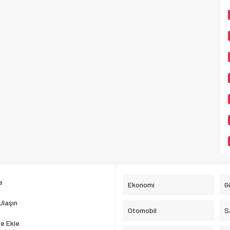
e
Ekonomi
G
Ulaşın
Otomobil
S
e Ekle