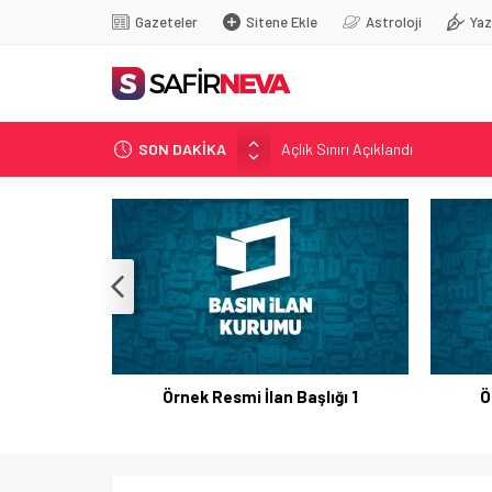
Gazeteler
Sitene Ekle
Astroloji
Yaz
Açlık Sınırı Açıklandı
SON DAKİKA
Öğretmenlere Kötü Haber
FETÖ’nün kritik ismi tutuklandı
Son dakika… İstanbul’da trafik f
Yunanistan Başbakanı Çipras Tü
Örnek Resmi İlan Başlığı 1
Ö