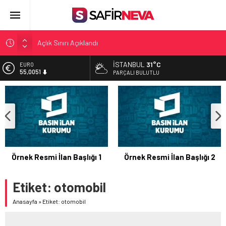
Açlık Sınırı Açıklandı
Öğretmenlere Kötü Haber
İSTANBUL
31°C
EURO
55,0051
FETÖ’nün kritik ismi tutuklandı
PARÇALI BULUTLU
Son dakika… İstanbul’da trafik felç
ALTIN
6.584,66
Yunanistan Başbakanı Çipras Türkiye’ye gelecek
BİST
13.889,75
DOLAR
47,7046
Örnek Resmi İlan Başlığı 1
Örnek Resmi İlan Başlığı 2
Etiket:
otomobil
Anasayfa
»
Etiket: otomobil