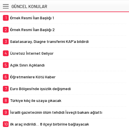
GÜNCEL KONULAR
1
Örnek Resmi İlan Başlığı 1
2
Örnek Resmi İlan Başlığı 2
3
Galatasaray, Diagne transferini KAP’a bildirdi
4
Ücretsiz İnternet Geliyor
5
Açlık Sınırı Açıklandı
6
Öğretmenlere Kötü Haber
7
Euro Bölgesi’nde işsizlik değişmedi
8
Türkiye kılıç ile uzaya çıkacak
9
İsrailli gazetecinin ölüm tehdidi İsveçli bakanı ağlattı
10
ilk araç indirildi… 8 ilçeyi birbirine bağlayacak