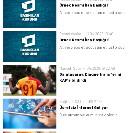
Örnek Resmi İlan Başlığı 1
At vero eos et accusam et justo duo
dolores et ea rebum. Stet clita kasd
gubergren, no sea takimata sanctus
est Lorem ipsum dolor sit amet. Lorem
Resmi İlanlar
11.04.2025 10:40
ipsum dolor sit...
Örnek Resmi İlan Başlığı 2
At vero eos et accusam et justo duo
dolores et ea rebum. Stet clita kasd
gubergren, no sea takimata sanctus
est Lorem ipsum dolor sit amet. Lorem
Manşet
,
Spor
04.02.2019 22:48
ipsum dolor sit...
Galatasaray, Diagne transferini
KAP’a bildirdi
Galatasaray, Mbaye Diagne transferini
resmen açıkladı. İşte yıldız futbolcunun
alacağı ücret.
Sağlık
03.02.2019 21:29
Ücretsiz İnternet Geliyor
Duis autem vel eum iriure dolor in
hendrerit in vulputate velit esse
molestie consequat, vel illum dolore eu
feugiat nulla facilisis at vero eros et