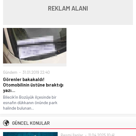
REKLAM ALANI
Gündem
31.01.2019 22:40
Görenler bakakaldı!
Otomobilinin üstüne bıraktığı
yazı…
Bilecik’in Bozüyük ilçesinde bir
esnafın dükkanın önünde park
halinde bulunan...
GÜNCEL KONULAR
Resmi İlanlar
11.04.2025 10:41