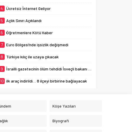
4
Ücretsiz İnternet Geliyor
5
Açlık Sınırı Açıklandı
6
Öğretmenlere Kötü Haber
7
Euro Bölgesi’nde işsizlik değişmedi
8
Türkiye kılıç ile uzaya çıkacak
9
İsrailli gazetecinin ölüm tehdidi İsveçli bakanı ağlattı
10
ilk araç indirildi… 8 ilçeyi birbirine bağlayacak
ündem
Köşe Yazıları
ağlık
Biyografi