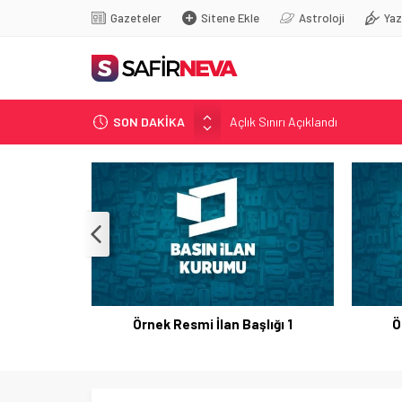
Gazeteler
Sitene Ekle
Astroloji
Yaz
SON DAKİKA
Açlık Sınırı Açıklandı
Öğretmenlere Kötü Haber
FETÖ’nün kritik ismi tutuklandı
Son dakika… İstanbul’da trafik f
Yunanistan Başbakanı Çipras Tü
Örnek Resmi İlan Başlığı 1
Ö