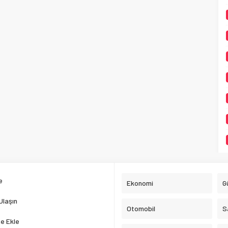
e
Ekonomi
G
Ulaşın
Otomobil
S
e Ekle