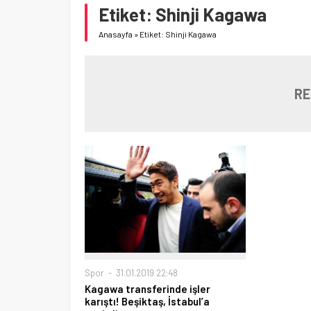
Etiket:
Shinji Kagawa
Anasayfa
»
Etiket: Shinji Kagawa
RE
Spor
31.01.2019 22:48
Kagawa transferinde işler
karıştı! Beşiktaş, İstabul’a