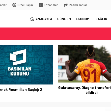
arlar
Bize Ulaşın
Eczaneler
Resmi İlanlar
ANASAYFA
GÜNDEM
EKONOMİ
SAĞLIK
elç
rkiye’ye gelecek
Galatasaray, Diagne transferi
rnek Resmi İlan Başlığı 2
bildirdi