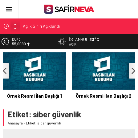
Açlık Sınırı Açıklandı
Öğretmenlere Kötü Haber
İSTANBUL
33°C
EURO
55,0090
FETÖ’nün kritik ismi tutuklandı
AÇIK
Son dakika… İstanbul’da trafik felç
ALTIN
6.415,36
Yunanistan Başbakanı Çipras Türkiye’ye gelecek
BİST
13.603,26
DOLAR
47,5766
Örnek Resmi İlan Başlığı 1
Örnek Resmi İlan Başlığı 2
Etiket:
siber güvenlik
Anasayfa
»
Etiket: siber güvenlik