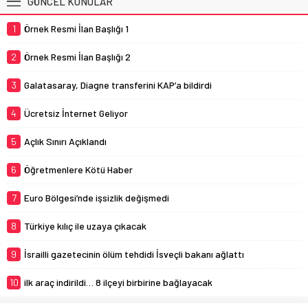
GÜNCEL KONULAR
1
Örnek Resmi İlan Başlığı 1
2
Örnek Resmi İlan Başlığı 2
3
Galatasaray, Diagne transferini KAP’a bildirdi
4
Ücretsiz İnternet Geliyor
5
Açlık Sınırı Açıklandı
6
Öğretmenlere Kötü Haber
7
Euro Bölgesi’nde işsizlik değişmedi
8
Türkiye kılıç ile uzaya çıkacak
9
İsrailli gazetecinin ölüm tehdidi İsveçli bakanı ağlattı
10
ilk araç indirildi… 8 ilçeyi birbirine bağlayacak