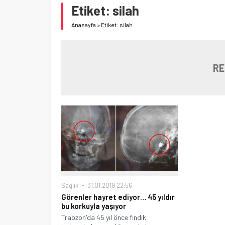
Etiket:
silah
Anasayfa
»
Etiket: silah
RE
Sağlık
31.01.2019 22:56
Görenler hayret ediyor… 45 yıldır
bu korkuyla yaşıyor
Trabzon'da 45 yıl önce fındık