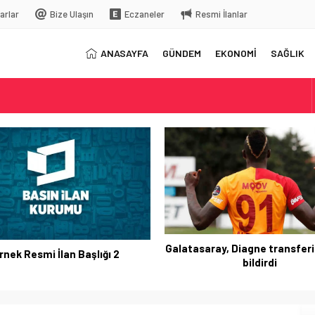
arlar
Bize Ulaşın
Eczaneler
Resmi İlanlar
ANASAYFA
GÜNDEM
EKONOMİ
SAĞLIK
elç
rkiye’ye gelecek
Galatasaray, Diagne transferi
rnek Resmi İlan Başlığı 2
bildirdi