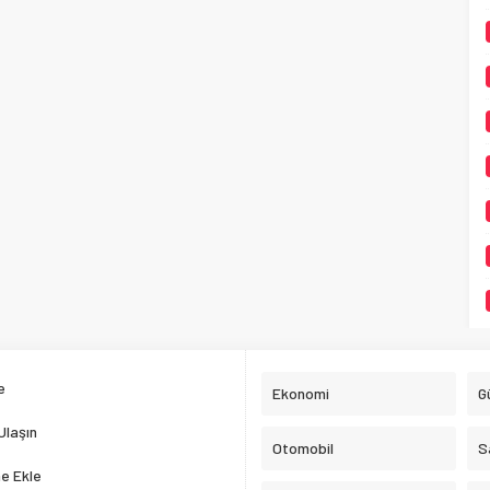
e
Ekonomi
G
Ulaşın
Otomobil
S
e Ekle