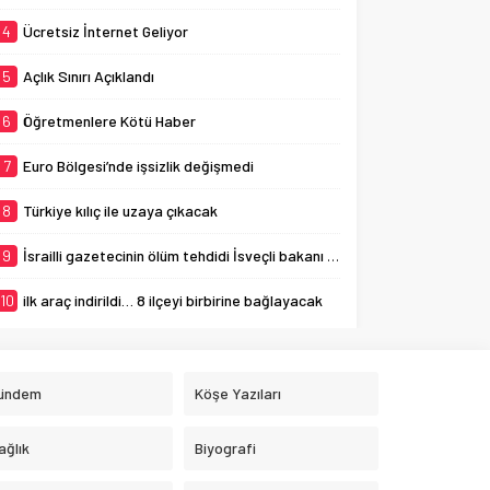
4
Ücretsiz İnternet Geliyor
5
Açlık Sınırı Açıklandı
6
Öğretmenlere Kötü Haber
7
Euro Bölgesi’nde işsizlik değişmedi
8
Türkiye kılıç ile uzaya çıkacak
9
İsrailli gazetecinin ölüm tehdidi İsveçli bakanı ağlattı
10
ilk araç indirildi… 8 ilçeyi birbirine bağlayacak
ündem
Köşe Yazıları
ağlık
Biyografi