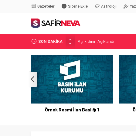
Gazeteler
Sitene Ekle
Astroloji
Yaz
Açlık Sınırı Açıklandı
SON DAKİKA
Öğretmenlere Kötü Haber
FETÖ’nün kritik ismi tutuklandı
Son dakika… İstanbul’da trafik f
Yunanistan Başbakanı Çipras Tü
Örnek Resmi İlan Başlığı 1
Ö