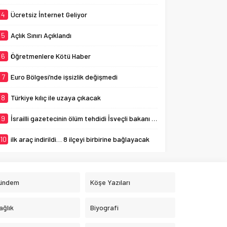
4
Ücretsiz İnternet Geliyor
5
Açlık Sınırı Açıklandı
6
Öğretmenlere Kötü Haber
7
Euro Bölgesi’nde işsizlik değişmedi
8
Türkiye kılıç ile uzaya çıkacak
9
İsrailli gazetecinin ölüm tehdidi İsveçli bakanı ağlattı
10
ilk araç indirildi… 8 ilçeyi birbirine bağlayacak
ündem
Köşe Yazıları
ağlık
Biyografi