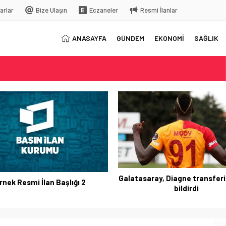
arlar
Bize Ulaşın
Eczaneler
Resmi İlanlar
ANASAYFA
GÜNDEM
EKONOMİ
SAĞLIK
elç
rkiye’ye gelecek
Galatasaray, Diagne transferi
rnek Resmi İlan Başlığı 2
bildirdi