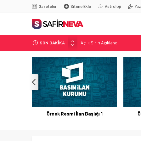
Gazeteler
Sitene Ekle
Astroloji
Yaz
Açlık Sınırı Açıklandı
SON DAKİKA
Öğretmenlere Kötü Haber
FETÖ’nün kritik ismi tutuklandı
Son dakika… İstanbul’da trafik f
Yunanistan Başbakanı Çipras Tü
Örnek Resmi İlan Başlığı 1
Ö