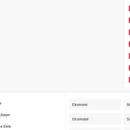
e
Ekonomi
G
Ulaşın
Otomobil
S
e Ekle