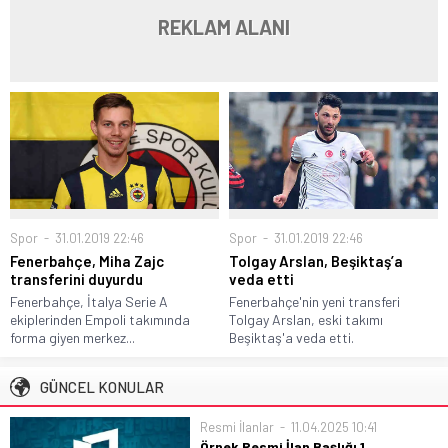
REKLAM ALANI
Spor
31.01.2019 22:46
Spor
31.01.2019 22:46
Fenerbahçe, Miha Zajc
Tolgay Arslan, Beşiktaş’a
transferini duyurdu
veda etti
Fenerbahçe, İtalya Serie A
Fenerbahçe'nin yeni transferi
ekiplerinden Empoli takımında
Tolgay Arslan, eski takımı
forma giyen merkez...
Beşiktaş'a veda etti.
GÜNCEL KONULAR
Resmi İlanlar
11.04.2025 10:41
Örnek Resmi İlan Başlığı 1