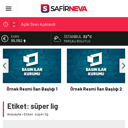
Açlık Sınırı Açıklandı
Öğretmenlere Kötü Haber
İSTANBUL
32°C
EURO
FETÖ’nün kritik ismi tutuklandı
55,1152
PARÇALI BULUTLU
Son dakika… İstanbul’da trafik felç
ALTIN
6.529,72
Yunanistan Başbakanı Çipras Türkiye’ye gelecek
BİST
13.703,13
DOLAR
47,5844
Örnek Resmi İlan Başlığı 1
Örnek Resmi İlan Başlığı 2
Etiket:
süper lig
Anasayfa
»
Etiket: süper lig