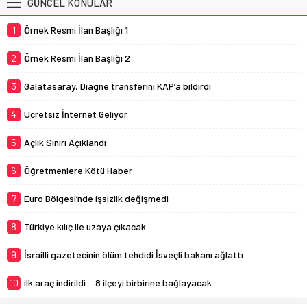
GÜNCEL KONULAR
1
Örnek Resmi İlan Başlığı 1
2
Örnek Resmi İlan Başlığı 2
3
Galatasaray, Diagne transferini KAP’a bildirdi
4
Ücretsiz İnternet Geliyor
5
Açlık Sınırı Açıklandı
6
Öğretmenlere Kötü Haber
7
Euro Bölgesi’nde işsizlik değişmedi
8
Türkiye kılıç ile uzaya çıkacak
9
İsrailli gazetecinin ölüm tehdidi İsveçli bakanı ağlattı
10
ilk araç indirildi… 8 ilçeyi birbirine bağlayacak