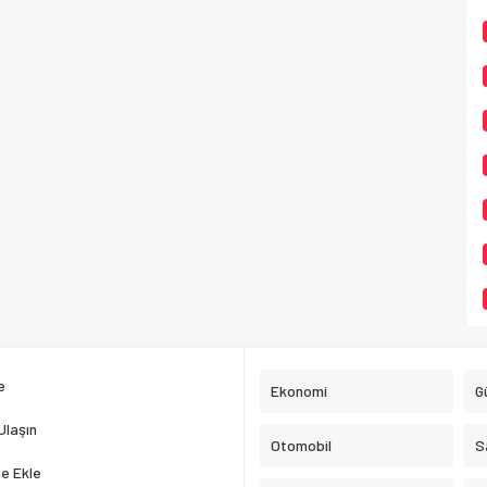
e
Ekonomi
G
Ulaşın
Otomobil
S
e Ekle