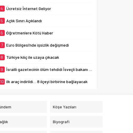
4
Ücretsiz İnternet Geliyor
5
Açlık Sınırı Açıklandı
6
Öğretmenlere Kötü Haber
7
Euro Bölgesi’nde işsizlik değişmedi
8
Türkiye kılıç ile uzaya çıkacak
9
İsrailli gazetecinin ölüm tehdidi İsveçli bakanı ağlattı
10
ilk araç indirildi… 8 ilçeyi birbirine bağlayacak
ündem
Köşe Yazıları
ağlık
Biyografi