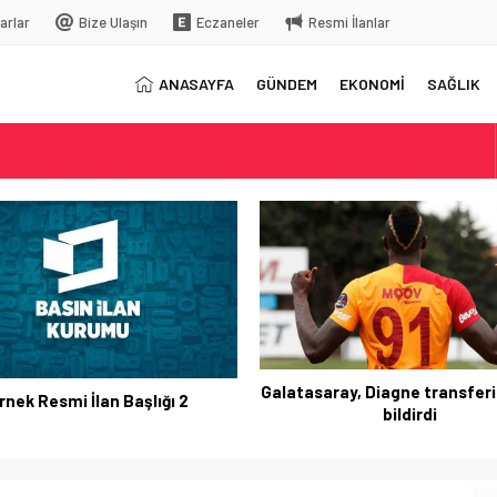
arlar
Bize Ulaşın
Eczaneler
Resmi İlanlar
ANASAYFA
GÜNDEM
EKONOMİ
SAĞLIK
elç
rkiye’ye gelecek
Galatasaray, Diagne transferi
rnek Resmi İlan Başlığı 2
bildirdi