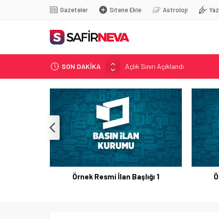
Gazeteler
Sitene Ekle
Astroloji
Yaz
Açlık Sınırı Açıklandı
SON DAKİKA
Öğretmenlere Kötü Haber
FETÖ’nün kritik ismi tutuklandı
Son dakika… İstanbul’da trafik f
Yunanistan Başbakanı Çipras Tü
Örnek Resmi İlan Başlığı 1
Ö