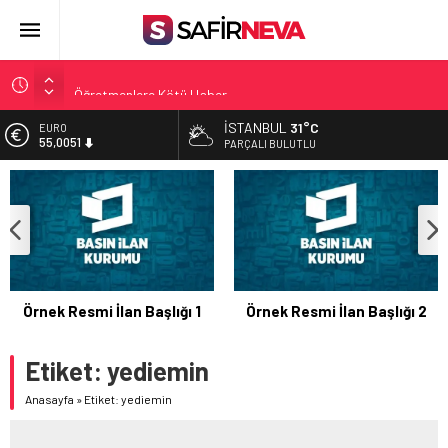
Açlık Sınırı Açıklandı
Öğretmenlere Kötü Haber
FETÖ’nün kritik ismi tutuklandı
İSTANBUL
31°C
EURO
55,0051
Son dakika… İstanbul’da trafik felç
PARÇALI BULUTLU
Yunanistan Başbakanı Çipras Türkiye’ye gelecek
ALTIN
6.584,66
BİST
13.889,75
DOLAR
47,7046
Örnek Resmi İlan Başlığı 1
Örnek Resmi İlan Başlığı 2
Etiket:
yediemin
Anasayfa
»
Etiket: yediemin