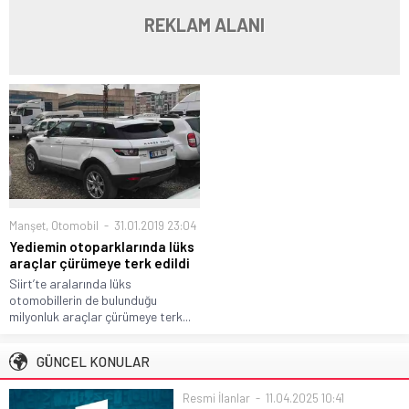
REKLAM ALANI
Manşet
,
Otomobil
31.01.2019 23:04
Yediemin otoparklarında lüks
araçlar çürümeye terk edildi
Siirt’te aralarında lüks
otomobillerin de bulunduğu
milyonluk araçlar çürümeye terk...
GÜNCEL KONULAR
Resmi İlanlar
11.04.2025 10:41