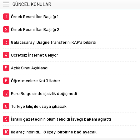
GÜNCEL KONULAR
1
Örnek Resmi İlan Başlığı 1
2
Örnek Resmi İlan Başlığı 2
3
Galatasaray, Diagne transferini KAP’a bildirdi
4
Ücretsiz İnternet Geliyor
5
Açlık Sınırı Açıklandı
6
Öğretmenlere Kötü Haber
7
Euro Bölgesi’nde işsizlik değişmedi
8
Türkiye kılıç ile uzaya çıkacak
9
İsrailli gazetecinin ölüm tehdidi İsveçli bakanı ağlattı
10
ilk araç indirildi… 8 ilçeyi birbirine bağlayacak