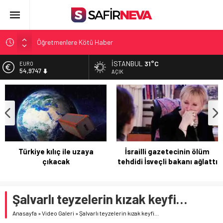
Öğretmenlere Kötü Haber
FETÖ’nün kritik ismi tutuklandı
İSTANBUL
31°C
ALTIN
6.499,25
Son dakika… İstanbul’da trafik felç
AÇIK
Yunanistan Başbakanı Çipras Türkiye’ye gelecek
BİST
13.798,82
Açlık Sınırı Açıklandı
DOLAR
47,5921
EURO
54,9747
İsrailli gazetecinin ölüm
ilk araç indirildi… 8 ilçeyi
tehdidi İsveçli bakanı ağlattı
birbirine bağlayacak
Şalvarlı teyzelerin kızak keyfi…
Anasayfa
»
Video Galeri
»
Şalvarlı teyzelerin kızak keyfi…