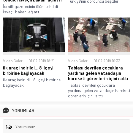
Türkiye’nin dördüncü beşizleri
İsrailli gazetecinin ölüm tehdidi
İsveçli bakanı ağlattı
Video Galeri
01.02.2019 18:21
Video Galeri
01.02.2019 16:33
ilk araç indirildi… 8 ilçeyi
Tablası devrilen çocuklara
birbirine bağlayacak
yardıma gelen vatandaşın
hareketi görenlerin içini ısıttı
ilk araç indirildi... 8 ilçeyi birbirine
bağlayacak
Tablası devrilen çocuklara
yardıma gelen vatandaşın hareketi
görenlerin içini ısıttı
YORUMLAR