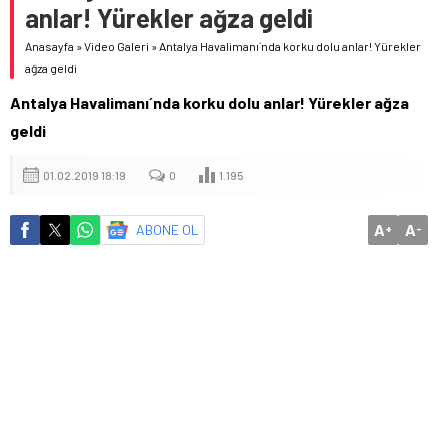
anlar! Yürekler ağza geldi
Anasayfa
»
Video Galeri
»
Antalya Havalimanı´nda korku dolu anlar! Yürekler
ağza geldi
Antalya Havalimanı´nda korku dolu anlar! Yürekler ağza
geldi
01.02.2019 18:19
0
1.195
A
A
ABONE OL
+
-