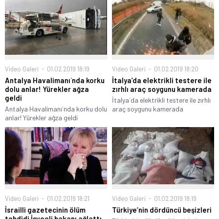
Video Galeri
01.02.2019 18:19
Video Galeri
01.02.2019 18:20
Antalya Havalimanı´nda korku
İtalya’da elektrikli testere ile
dolu anlar! Yürekler ağza
zırhlı araç soygunu kamerada
geldi
İtalya´da elektrikli testere ile zırhlı
Antalya Havalimanı´nda korku dolu
araç soygunu kamerada
anlar! Yürekler ağza geldi
Video Galeri
01.02.2019 18:21
Video Galeri
01.02.2019 18:19
İsrailli gazetecinin ölüm
Türkiye’nin dördüncü beşizleri
tehdidi İsveçli bakanı ağlattı