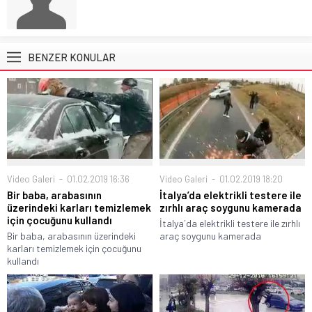
BENZER KONULAR
Video Galeri
01.02.2019 16:36
Video Galeri
01.02.2019 18:20
Bir baba, arabasının
İtalya’da elektrikli testere ile
üzerindeki karları temizlemek
zırhlı araç soygunu kamerada
için çocuğunu kullandı
İtalya´da elektrikli testere ile zırhlı
Bir baba, arabasının üzerindeki
araç soygunu kamerada
karları temizlemek için çocuğunu
kullandı