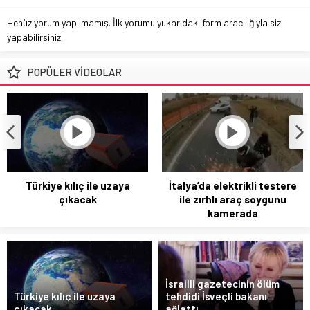
Henüz yorum yapılmamış. İlk yorumu yukarıdaki form aracılığıyla siz
yapabilirsiniz.
POPÜLER VİDEOLAR
İtalya’da elektrikli testere
İsrailli gazetecinin ölüm
ile zırhlı araç soygunu
tehdidi İsveçli bakanı ağlattı
kamerada
İsrailli gazetecinin ölüm
Türkiye kılıç ile uzaya
tehdidi İsveçli bakanı
çıkacak
ağlattı