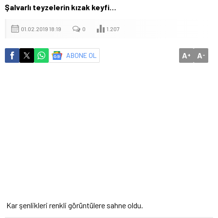
Şalvarlı teyzelerin kızak keyfi…
01.02.2019 18:19
0
1.207
A
A
ABONE OL
+
-
Kar şenlikleri renkli görüntülere sahne oldu.