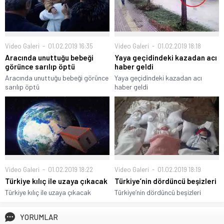
Video Galeri
01.02.2019 16:35
Video Galeri
01.02.2019 18:18
Aracında unuttuğu bebeği
Yaya geçidindeki kazadan acı
görünce sarılıp öptü
haber geldi
Aracında unuttuğu bebeği görünce
Yaya geçidindeki kazadan acı
sarılıp öptü
haber geldi
Video Galeri
01.02.2019 18:22
Video Galeri
01.02.2019 18:19
Türkiye kılıç ile uzaya çıkacak
Türkiye’nin dördüncü beşizleri
Türkiye kılıç ile uzaya çıkacak
Türkiye’nin dördüncü beşizleri
YORUMLAR