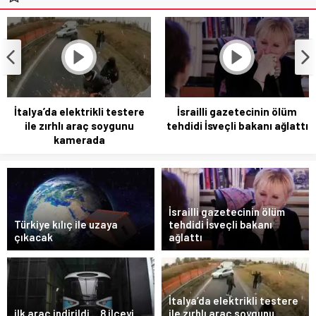
İtalya’da elektrikli testere
İsrailli gazetecinin ölüm
ile zırhlı araç soygunu
tehdidi İsveçli bakanı ağlattı
kamerada
İsrailli gazetecinin ölüm
Türkiye kılıç ile uzaya
tehdidi İsveçli bakanı
çıkacak
ağlattı
İtalya’da elektrikli testere
ilk araç indirildi… 8 ilçeyi
ile zırhlı araç soygunu