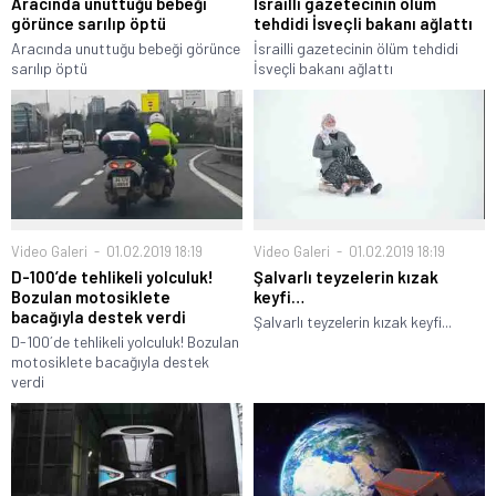
Aracında unuttuğu bebeği
İsrailli gazetecinin ölüm
görünce sarılıp öptü
tehdidi İsveçli bakanı ağlattı
Aracında unuttuğu bebeği görünce
İsrailli gazetecinin ölüm tehdidi
sarılıp öptü
İsveçli bakanı ağlattı
Video Galeri
01.02.2019 18:19
Video Galeri
01.02.2019 18:19
D-100’de tehlikeli yolculuk!
Şalvarlı teyzelerin kızak
Bozulan motosiklete
keyfi…
bacağıyla destek verdi
Şalvarlı teyzelerin kızak keyfi...
D-100´de tehlikeli yolculuk! Bozulan
motosiklete bacağıyla destek
verdi