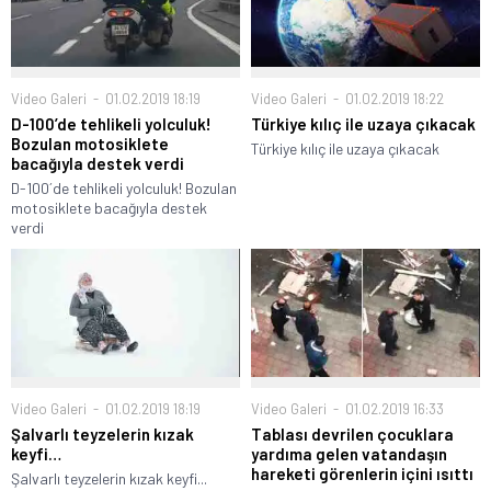
Video Galeri
01.02.2019 18:19
Video Galeri
01.02.2019 18:22
D-100’de tehlikeli yolculuk!
Türkiye kılıç ile uzaya çıkacak
Bozulan motosiklete
Türkiye kılıç ile uzaya çıkacak
bacağıyla destek verdi
D-100´de tehlikeli yolculuk! Bozulan
motosiklete bacağıyla destek
verdi
Video Galeri
01.02.2019 18:19
Video Galeri
01.02.2019 16:33
Şalvarlı teyzelerin kızak
Tablası devrilen çocuklara
keyfi…
yardıma gelen vatandaşın
hareketi görenlerin içini ısıttı
Şalvarlı teyzelerin kızak keyfi...