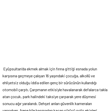
Eyüpsultan’da ekmek almak için fırına gittiği esnada yolun
karşısına geçmeye çalışan 16 yaşındaki çocuğa, alkollü ve
ehliyetsiz olduğu iddia edilen genç bir sürücünün kullandığı
otomobil çarptı. Çarpmanın etkisiyle havalanarak defalarca takla
atan çocuk, park halindeki taksiye çarparak yere düşmesi
sonucu ağır yaralandı. Dehşet anları güvenlik kameraları
yansırken, frene bile basmadan kaçan sürücü polis ekipleri