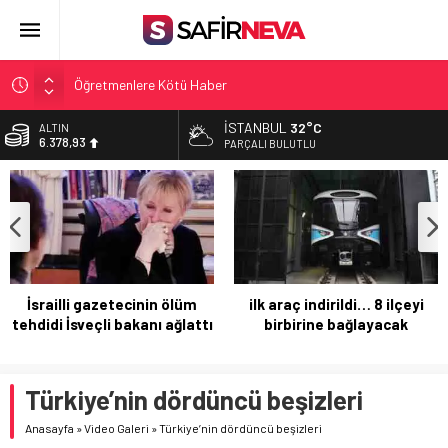
Öğretmenlere Kötü Haber
FETÖ’nün kritik ismi tutuklandı
İSTANBUL
32°C
ALTIN
6.378,93
Son dakika… İstanbul’da trafik felç
PARÇALI BULUTLU
Yunanistan Başbakanı Çipras Türkiye’ye gelecek
BİST
13.726,39
Açlık Sınırı Açıklandı
DOLAR
47,5774
EURO
54,9369
İsrailli gazetecinin ölüm
ilk araç indirildi… 8 ilçeyi
tehdidi İsveçli bakanı ağlattı
birbirine bağlayacak
Türkiye’nin dördüncü beşizleri
Anasayfa
»
Video Galeri
»
Türkiye’nin dördüncü beşizleri