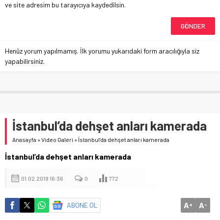
ve site adresim bu tarayıcıya kaydedilsin.
Henüz yorum yapılmamış. İlk yorumu yukarıdaki form aracılığıyla siz
yapabilirsiniz.
İstanbul’da dehşet anları kamerada
Anasayfa
»
Video Galeri
»
İstanbul’da dehşet anları kamerada
İstanbul’da dehşet anları kamerada
01.02.2019 16:36
0
772
A
A
ABONE OL
+
-