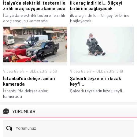
İtalya’da elektrikli testere ile
ilk araç indirildi… 8 ilçeyi
zırhlı araç soygunu kamerada
birbirine bağlayacak
İtalya´da elektrikli testere ile zırhlı
ilk araç indirildi... 8 ilçeyi birbirine
araç soygunu kamerada
bağlayacak
Video Galeri
01.02.2019 16:36
Video Galeri
01.02.2019 18:19
İstanbul’da dehşet anları
Şalvarlı teyzelerin kızak
kamerada
keyfi…
İstanbul’da dehşet anları
Şalvarlı teyzelerin kızak keyfi...
kamerada
YORUMLAR