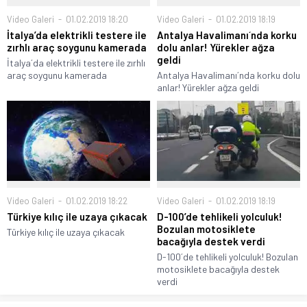
Video Galeri
01.02.2019 18:20
Video Galeri
01.02.2019 18:19
İtalya’da elektrikli testere ile
Antalya Havalimanı´nda korku
zırhlı araç soygunu kamerada
dolu anlar! Yürekler ağza
geldi
İtalya´da elektrikli testere ile zırhlı
araç soygunu kamerada
Antalya Havalimanı´nda korku dolu
anlar! Yürekler ağza geldi
Video Galeri
01.02.2019 18:22
Video Galeri
01.02.2019 18:19
Türkiye kılıç ile uzaya çıkacak
D-100’de tehlikeli yolculuk!
Bozulan motosiklete
Türkiye kılıç ile uzaya çıkacak
bacağıyla destek verdi
D-100´de tehlikeli yolculuk! Bozulan
motosiklete bacağıyla destek
verdi