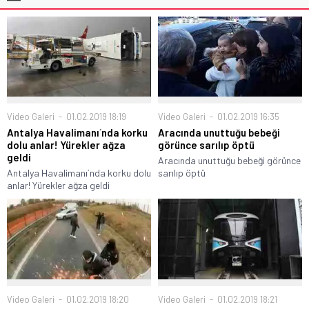
Video Galeri
01.02.2019 18:19
Video Galeri
01.02.2019 16:35
Antalya Havalimanı´nda korku
Aracında unuttuğu bebeği
dolu anlar! Yürekler ağza
görünce sarılıp öptü
geldi
Aracında unuttuğu bebeği görünce
Antalya Havalimanı´nda korku dolu
sarılıp öptü
anlar! Yürekler ağza geldi
Video Galeri
01.02.2019 18:20
Video Galeri
01.02.2019 18:21