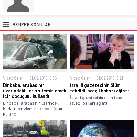
BENZER KONULAR
Video Galeri
01.02.2019 16:36
Video Galeri
01.02.2019 18:21
Bir baba, arabasının
İsrailli gazetecinin ölüm
üzerindeki karları temizlemek
tehdidi İsveçli bakanı ağlattı
için çocuğunu kullandı
İsrailli gazetecinin ölüm tehdidi
Bir baba, arabasının üzerindeki
İsveçli bakanı ağlattı
karları temizlemek için çocuğunu
kullandı