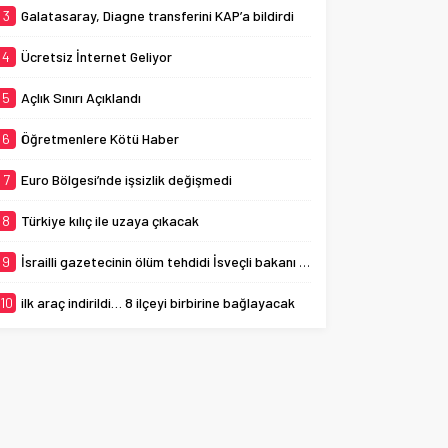
3
Galatasaray, Diagne transferini KAP’a bildirdi
4
Ücretsiz İnternet Geliyor
5
Açlık Sınırı Açıklandı
6
Öğretmenlere Kötü Haber
7
Euro Bölgesi’nde işsizlik değişmedi
8
Türkiye kılıç ile uzaya çıkacak
9
İsrailli gazetecinin ölüm tehdidi İsveçli bakanı ağlattı
10
ilk araç indirildi… 8 ilçeyi birbirine bağlayacak