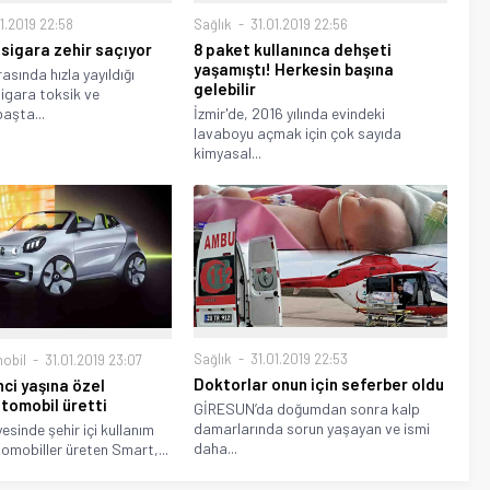
1.2019 22:58
Sağlık
31.01.2019 22:56
 sigara zehir saçıyor
8 paket kullanınca dehşeti
yaşamıştı! Herkesin başına
asında hızla yayıldığı
gelebilir
sigara toksik ve
aşta...
İzmir'de, 2016 yılında evindeki
lavaboyu açmak için çok sayıda
kimyasal...
Sağlık
31.01.2019 22:53
obil
31.01.2019 23:07
Doktorlar onun için seferber oldu
nci yaşına özel
otomobil üretti
GİRESUN’da doğumdan sonra kalp
damarlarında sorun yaşayan ve ismi
esinde şehir içi kullanım
daha...
tomobiller üreten Smart,...