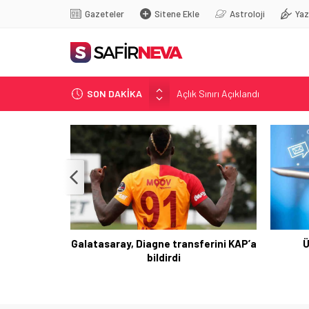
Gazeteler
Sitene Ekle
Astroloji
Yaz
SON DAKİKA
Öğretmenlere Kötü Haber
FETÖ’nün kritik ismi tutuklandı
Son dakika… İstanbul’da trafik f
Yunanistan Başbakanı Çipras Tü
Açlık Sınırı Açıklandı
Ücretsi
Galatasaray, Diagne transferini KAP’a
bildirdi