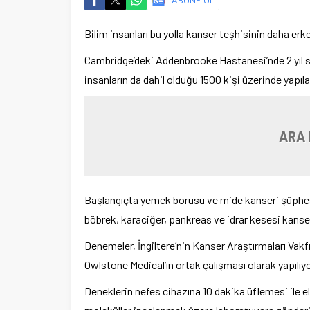
Bilim insanları bu yolla kanser teşhisinin daha er
Cambridge’deki Addenbrooke Hastanesi’nde 2 yıl sü
insanların da dahil olduğu 1500 kişi üzerinde yapıl
ARA 
Başlangıçta yemek borusu ve mide kanseri şüphes
böbrek, karaciğer, pankreas ve idrar kesesi kanse
Denemeler, İngiltere’nin Kanser Araştırmaları Vakfı 
Owlstone Medical’ın ortak çalışması olarak yapılıyo
Deneklerin nefes cihazına 10 dakika üflemesi ile el