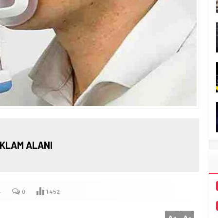
KLAM ALANI
4
0
1.452
A
A
+
-