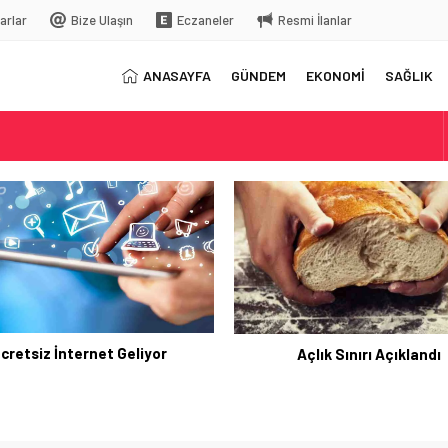
arlar
Bize Ulaşın
Eczaneler
Resmi İlanlar
ANASAYFA
GÜNDEM
EKONOMİ
SAĞLIK
elç
rkiye’ye gelecek
z İnternet Geliyor
Açlık Sınırı Açıklandı