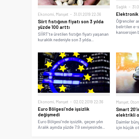
Sağlık
31.0
Elektronik
Ekonomi
,
Manşet
31.01.2019 22:36
Öğrenciler ar
Siirt fıstığının fiyatı son 3 yılda
belirtilen e-
yüzde 100 arttı
kanserojen b
SİİRT’te üretilen fıstığın fiyatı yaşanan
kuraklık nedeniyle son 3 yılda...
Ekonomi
,
Manşet
02.02.2019 22:36
Manşet
,
Otom
Euro Bölgesi’nde işsizlik
Smart 20’i
değişmedi
elektrikli 
Euro Bölgesi'nde işsizlik, geçen yılın
Daimler büny
Aralık ayında yüzde 7.9 seviyesinde...
için küçük o