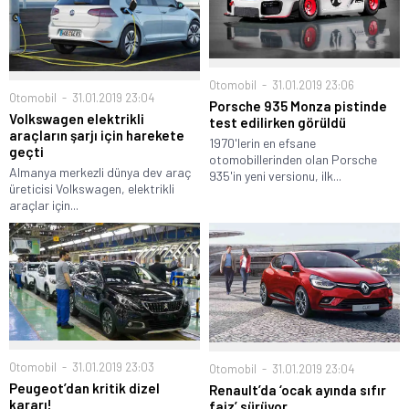
Otomobil
31.01.2019 23:06
Otomobil
31.01.2019 23:04
Porsche 935 Monza pistinde
Volkswagen elektrikli
test edilirken görüldü
araçların şarjı için harekete
1970'lerin en efsane
geçti
otomobillerinden olan Porsche
Almanya merkezli dünya dev araç
935'in yeni versionu, ilk...
üreticisi Volkswagen, elektrikli
araçlar için...
Otomobil
31.01.2019 23:03
Otomobil
31.01.2019 23:04
Peugeot’dan kritik dizel
Renault’da ‘ocak ayında sıfır
kararı!
faiz’ sürüyor