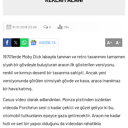
31.01.2019 23:06
0
794
A
A
ABONE OL
+
-
1970’lerde Moby Dick labayıla tanınan ve retro tasarımını tamamen
siyah bir gövdeyle buluşturan aracın ilk gösterilen versiyonu,
renkli ve kırmızı desenli bir tasarıma sahipti. Ancak yeni
versiyonunda görülen simsiyah gövde ve kasa, araca inanılmaz
bir hava katmış.
Casus video olarak adlandırılan, Monza pistinden sızdırılan
videoda Porche’un sesi o kadar çekici ve güzel geliyor ki bu,
otomobil tutkunlarını epeyce gaza getirecektir. Aracın ne kadar
hızlı ve seri bir yapısı olduğunu da videodan rahatlıkla