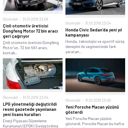
Otomobil
31.01.2019 23:06
Otomobil
31.01.2019 23:04
Çinli otomotiv üreticisi
Honda Civic Sedan’da yeni yıl
Dongfeng Motor 72 bin aracı
kampanyası
geri çağırıyor
Honda, teknolojisi ve sportif sürüş
Çinli otomotiv üreticisi Dongfeng
deneyimi ile segmentinde fark
Motor'un, 72 bin 561 aracı,
yaratan...
kontak...
Otomobil
31.01.2019 23:04
Otomobil
31.01.2019 23:06
LPG yönetmeliği değiştirildi
Yeni Porsche Macan yüzünü
resmi gazetede yayınlanan
gösterdi
yeni lisans kuralları
Yeni Porsche Macan yüzünü
Enerji Piyasası Düzenleme
gösterdi. Porsche Macan bu hafta
Kurumunun (EPDK) Sıvılaştırılmış