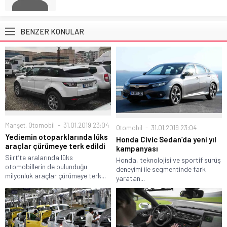
BENZER KONULAR
Manşet
,
Otomobil
31.01.2019 23:04
Otomobil
31.01.2019 23:04
Yediemin otoparklarında lüks
Honda Civic Sedan’da yeni yıl
araçlar çürümeye terk edildi
kampanyası
Siirt’te aralarında lüks
Honda, teknolojisi ve sportif sürüş
otomobillerin de bulunduğu
deneyimi ile segmentinde fark
milyonluk araçlar çürümeye terk...
yaratan...