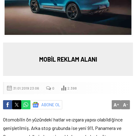
MOBİL REKLAM ALANI
31.01.2019 23:06
0
2.398
A
A
ABONE OL
+
-
Otomobilin ön yüzündeki hatlar ve ızgara yapısı olabildiğince
genişletilmiş. Arka stop grubunda ise yeni 911, Panamera ve