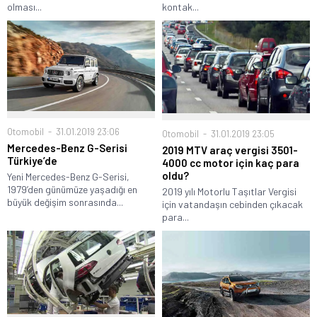
olması...
kontak...
Otomobil
31.01.2019 23:06
Otomobil
31.01.2019 23:05
Mercedes-Benz G-Serisi
2019 MTV araç vergisi 3501-
Türkiye’de
4000 cc motor için kaç para
oldu?
Yeni Mercedes-Benz G-Serisi,
1979’den günümüze yaşadığı en
2019 yılı Motorlu Taşıtlar Vergisi
büyük değişim sonrasında...
için vatandaşın cebinden çıkacak
para...