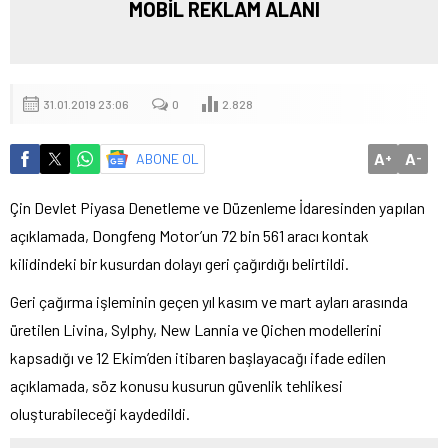
MOBİL REKLAM ALANI
31.01.2019 23:06
0
2.828
A
A
ABONE OL
+
-
Çin Devlet Piyasa Denetleme ve Düzenleme İdaresinden yapılan
açıklamada, Dongfeng Motor’un 72 bin 561 aracı kontak
kilidindeki bir kusurdan dolayı geri çağırdığı belirtildi.
Geri çağırma işleminin geçen yıl kasım ve mart ayları arasında
üretilen Livina, Sylphy, New Lannia ve Qichen modellerini
kapsadığı ve 12 Ekim’den itibaren başlayacağı ifade edilen
açıklamada, söz konusu kusurun güvenlik tehlikesi
oluşturabileceği kaydedildi.