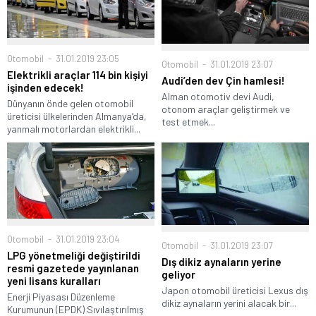
Otomobil
31.01.2019 23:05
Otomobil
31.01.2019 23:07
Elektrikli araçlar 114 bin kişiyi
Audi’den dev Çin hamlesi!
işinden edecek!
Alman otomotiv devi Audi,
Dünyanın önde gelen otomobil
otonom araçlar geliştirmek ve
üreticisi ülkelerinden Almanya’da,
test etmek...
yanmalı motorlardan elektrikli...
Otomobil
31.01.2019 23:04
Otomobil
31.01.2019 23:07
LPG yönetmeliği değiştirildi
Dış dikiz aynaların yerine
resmi gazetede yayınlanan
geliyor
yeni lisans kuralları
Japon otomobil üreticisi Lexus dış
Enerji Piyasası Düzenleme
dikiz aynaların yerini alacak bir...
Kurumunun (EPDK) Sıvılaştırılmış