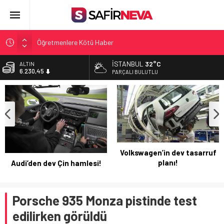
Öğretmenlere Kötü Haber
FETÖ’nün kritik ismi tutuklandı
İSTANBUL
32°C
ALTIN
6.230,45
Son dakika… İstanbul’da trafik felç
PARÇALI BULUTLU
Yunanistan Başbakanı Çipras Türkiye’ye gelecek
BİST
13.687,93
Açlık Sınırı Açıklandı
DOLAR
47,5724
EURO
54,9033
Volkswagen’in dev tasarruf
planı!
Audi’den dev Çin hamlesi!
Porsche 935 Monza pistinde test
edilirken görüldü