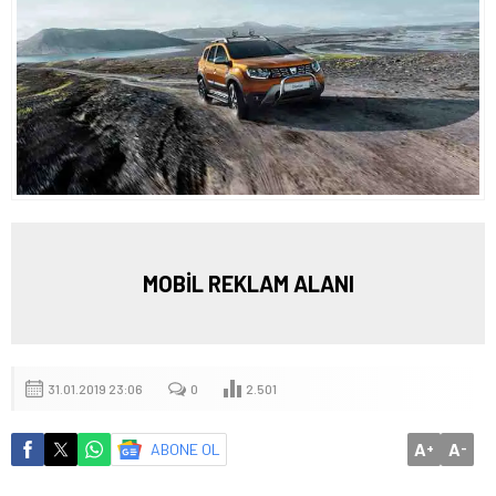
MOBİL REKLAM ALANI
31.01.2019 23:06
0
2.501
A
A
ABONE OL
+
-