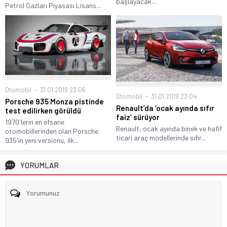
başlayacak...
Petrol Gazları Piyasası Lisans...
Otomobil
31.01.2019 23:06
Otomobil
31.01.2019 23:04
Porsche 935 Monza pistinde
Renault’da ‘ocak ayında sıfır
test edilirken görüldü
faiz’ sürüyor
1970'lerin en efsane
Renault, ocak ayında binek ve hafif
otomobillerinden olan Porsche
ticari araç modellerinde sıfır...
935'in yeni versionu, ilk...
YORUMLAR