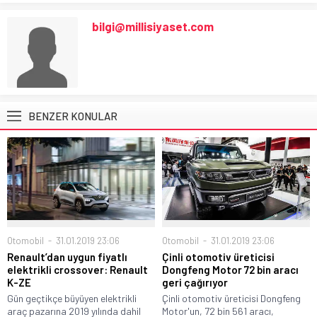
bilgi@millisiyaset.com
BENZER KONULAR
Otomobil
31.01.2019 23:06
Otomobil
31.01.2019 23:06
Renault’dan uygun fiyatlı
Çinli otomotiv üreticisi
elektrikli crossover: Renault
Dongfeng Motor 72 bin aracı
K-ZE
geri çağırıyor
Gün geçtikçe büyüyen elektrikli
Çinli otomotiv üreticisi Dongfeng
araç pazarına 2019 yılında dahil
Motor'un, 72 bin 561 aracı,