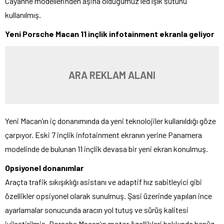
Cayanne modellerinden aşina olduğumuz led ışık sütunu
kullanılmış.
Yeni Porsche Macan 11 inçlik infotainment ekranla geliyor
ARA REKLAM ALANI
Yeni Macan’ın iç donanımında da yeni teknolojiler kullanıldığı göze
çarpıyor. Eski 7 inçlik infotainment ekranın yerine Panamera
modelinde de bulunan 11 inçlik devasa bir yeni ekran konulmuş.
Opsiyonel donanımlar
Araçta trafik sıkışıklığı asistanı ve adaptif hız sabitleyici gibi
özellikler opsiyonel olarak sunulmuş. Şasi üzerinde yapılan ince
ayarlamalar sonucunda aracın yol tutuş ve sürüş kalitesi
iyileştirilmiş. Porsche Macan’ın motor özellikleri hakkında henüz