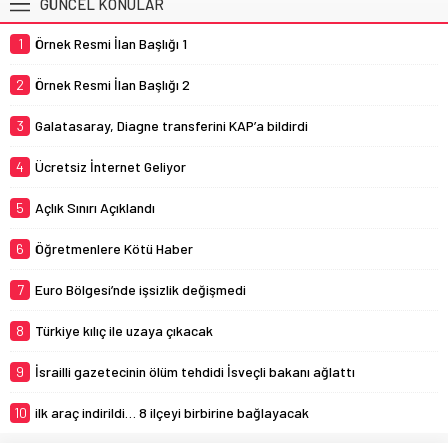
GÜNCEL KONULAR
1
Örnek Resmi İlan Başlığı 1
2
Örnek Resmi İlan Başlığı 2
3
Galatasaray, Diagne transferini KAP’a bildirdi
4
Ücretsiz İnternet Geliyor
5
Açlık Sınırı Açıklandı
6
Öğretmenlere Kötü Haber
7
Euro Bölgesi’nde işsizlik değişmedi
8
Türkiye kılıç ile uzaya çıkacak
9
İsrailli gazetecinin ölüm tehdidi İsveçli bakanı ağlattı
10
ilk araç indirildi… 8 ilçeyi birbirine bağlayacak