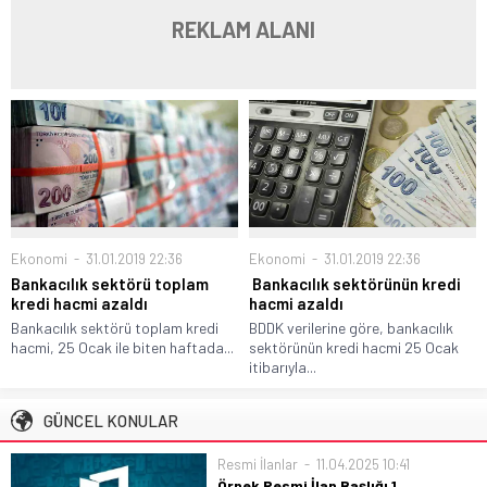
REKLAM ALANI
Ekonomi
31.01.2019 22:36
Ekonomi
31.01.2019 22:36
Bankacılık sektörü toplam
Bankacılık sektörünün kredi
kredi hacmi azaldı
hacmi azaldı
Bankacılık sektörü toplam kredi
BDDK verilerine göre, bankacılık
hacmi, 25 Ocak ile biten haftada...
sektörünün kredi hacmi 25 Ocak
itibarıyla...
GÜNCEL KONULAR
Resmi İlanlar
11.04.2025 10:41
Örnek Resmi İlan Başlığı 1