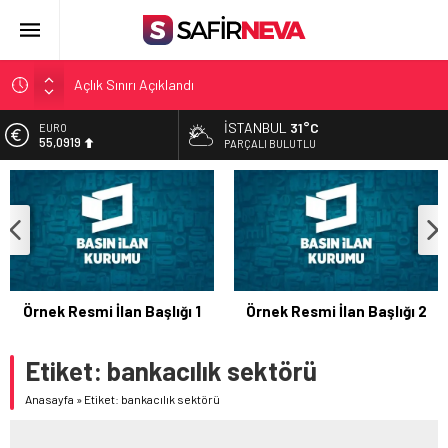
Açlık Sınırı Açıklandı
Öğretmenlere Kötü Haber
İSTANBUL
31°C
EURO
FETÖ’nün kritik ismi tutuklandı
55,0919
PARÇALI BULUTLU
Son dakika… İstanbul’da trafik felç
ALTIN
6.525,81
Yunanistan Başbakanı Çipras Türkiye’ye gelecek
BİST
13.703,13
DOLAR
47,5932
Örnek Resmi İlan Başlığı 1
Örnek Resmi İlan Başlığı 2
Etiket:
bankacılık sektörü
Anasayfa
»
Etiket: bankacılık sektörü