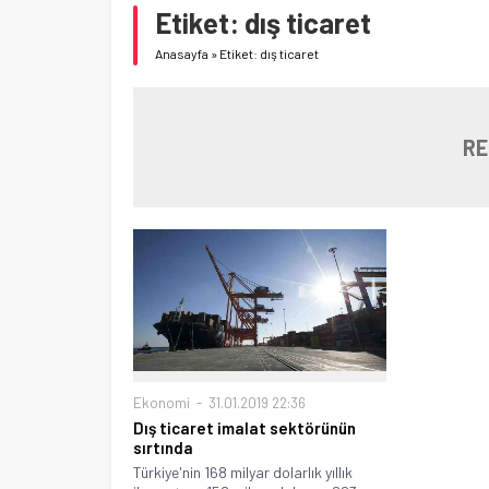
Etiket:
dış ticaret
Anasayfa
»
Etiket: dış ticaret
RE
Ekonomi
31.01.2019 22:36
Dış ticaret imalat sektörünün
sırtında
Türkiye'nin 168 milyar dolarlık yıllık