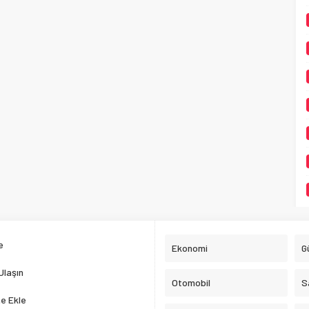
e
Ekonomi
G
Ulaşın
Otomobil
S
e Ekle