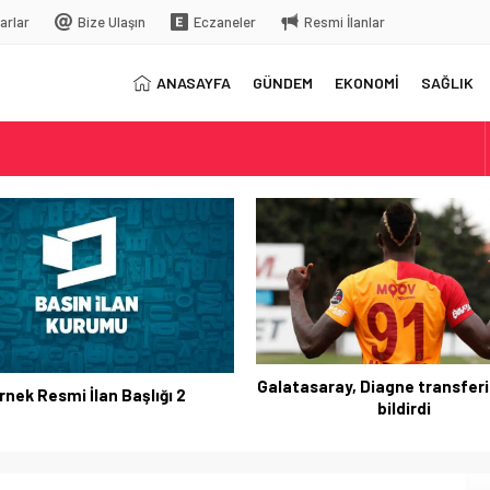
arlar
Bize Ulaşın
Eczaneler
Resmi İlanlar
ANASAYFA
GÜNDEM
EKONOMİ
SAĞLIK
elç
rkiye’ye gelecek
Galatasaray, Diagne transferi
rnek Resmi İlan Başlığı 2
bildirdi