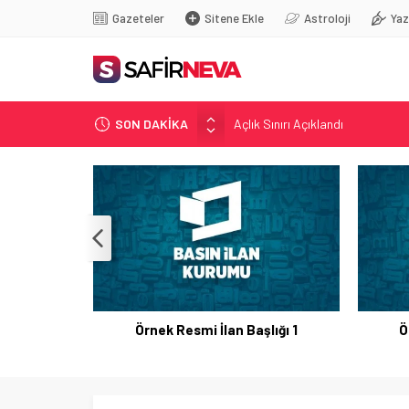
Gazeteler
Sitene Ekle
Astroloji
Yaz
Açlık Sınırı Açıklandı
SON DAKİKA
Öğretmenlere Kötü Haber
FETÖ’nün kritik ismi tutuklandı
Son dakika… İstanbul’da trafik f
Yunanistan Başbakanı Çipras Tü
Örnek Resmi İlan Başlığı 1
Ö