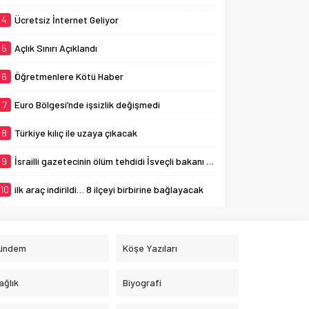
4
Ücretsiz İnternet Geliyor
5
Açlık Sınırı Açıklandı
6
Öğretmenlere Kötü Haber
7
Euro Bölgesi’nde işsizlik değişmedi
8
Türkiye kılıç ile uzaya çıkacak
9
İsrailli gazetecinin ölüm tehdidi İsveçli bakanı ağlattı
10
ilk araç indirildi… 8 ilçeyi birbirine bağlayacak
ündem
Köşe Yazıları
ağlık
Biyografi