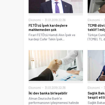
Ekonomi
3
Ekonomi
31.01.2019 22:36
TCMB dövi
FETÖ’cü İpek kardeşlere
teklif 1 mi
mahkemeden şok
Türkiye Cum
Firari FETÖ’cü Hamdi Akın İpek ve
(TCMB), TL d
kardeşi Cafer Tekin İpek...
Ekonomi
31.01.2019 22:36
Ekonomi
3
İki dev banka birleşebilir
Sağlık Baka
tespit ett
Alman Deutsche Bank'ın
performansının iyileşmemesi halinde
Sağlık Bakan