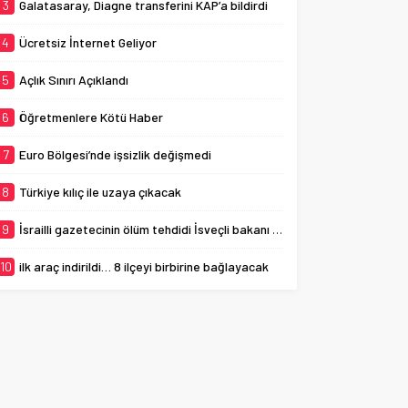
3
Galatasaray, Diagne transferini KAP’a bildirdi
4
Ücretsiz İnternet Geliyor
5
Açlık Sınırı Açıklandı
6
Öğretmenlere Kötü Haber
7
Euro Bölgesi’nde işsizlik değişmedi
8
Türkiye kılıç ile uzaya çıkacak
9
İsrailli gazetecinin ölüm tehdidi İsveçli bakanı ağlattı
10
ilk araç indirildi… 8 ilçeyi birbirine bağlayacak