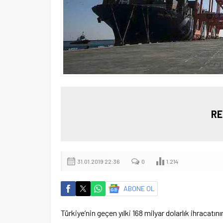
RE
31.01.2019 22:36
0
1.214
ABONE OL
Türkiye’nin geçen yılki 168 milyar dolarlık ihracatını