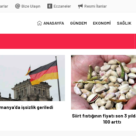
arlar
Bize Ulaşın
Eczaneler
Resmi İlanlar
ANASAYFA
GÜNDEM
EKONOMİ
SAĞLIK
elç
rkiye’ye gelecek
AB, 4’üncü çeyrekte yüzd
rt fıstığının fiyatı son 3 yılda yüzde
100 arttı