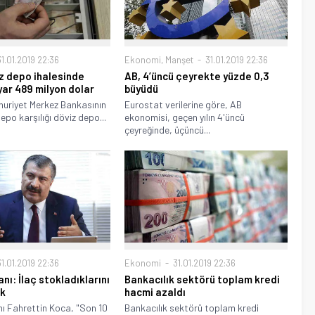
1.01.2019 22:36
Ekonomi
,
Manşet
31.01.2019 22:36
z depo ihalesinde
AB, 4’üncü çeyrekte yüzde 0,3
lyar 489 milyon dolar
büyüdü
huriyet Merkez Bankasının
Eurostat verilerine göre, AB
epo karşılığı döviz depo...
ekonomisi, geçen yılın 4'üncü
çeyreğinde, üçüncü...
Ekonomi
31.01.2019 22:36
1.01.2019 22:36
Bankacılık sektörü toplam kredi
nı: İlaç stokladıklarını
hacmi azaldı
ik
Bankacılık sektörü toplam kredi
ı Fahrettin Koca, "Son 10