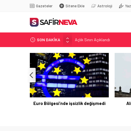
Gazeteler
Sitene Ekle
Astroloji
Yaz
SON DAKİKA
Öğretmenlere Kötü Haber
FETÖ’nün kritik ismi tutuklandı
Son dakika… İstanbul’da trafik f
Yunanistan Başbakanı Çipras Tü
Açlık Sınırı Açıklandı
izlik değişmedi
Almanya’da işsizlik geriledi
Sii