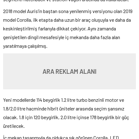
2018 model Auris’in baştan sona yenilenmiş versiyonu olan 2019
model Corolla, ilk etapta daha uzun bir araç oluşuyla ve daha da
keskinleştirilmiş farlarıyla dikkat çekiyor. Aynı zamanda
genişletilen dingil mesafesiyle iç mekanda daha fazla alan
yaratılmaya çalışılmış.
ARA REKLAM ALANI
Yeni modellerde 114 beygirlik 1.2 litre turbo benzinli motor ve
1.8/2.0 litre hacminde hibrit üniteler arasında seçim şansınız
olacak. 1.8 için 120 beygirlik, 2.0 litre içinse 178 beygirlik bir güç
üretilecek.
İç mekan tasarımıyla da oldukça şık görünen Corolla, LED