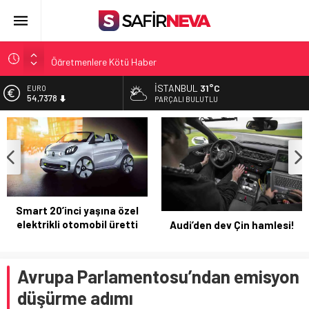
Öğretmenlere Kötü Haber
FETÖ’nün kritik ismi tutuklandı
İSTANBUL
31°C
ALTIN
6.167,96
Son dakika… İstanbul’da trafik felç
PARÇALI BULUTLU
Yunanistan Başbakanı Çipras Türkiye’ye gelecek
BİST
13.410,54
Açlık Sınırı Açıklandı
DOLAR
47,5276
EURO
54,7378
Volkswagen’in dev tasarruf
planı!
Audi’den dev Çin hamlesi!
Avrupa Parlamentosu’ndan emisyon
düşürme adımı