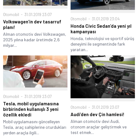
Otomobil
31.01.2019 23:07
Otomobil
31.01.2019 23:04
Volkswagen’in dev tasarruf
Honda Civic Sedan’da yeni yıl
planı!
kampanyası
Alman otomotiv devi Volkswagen,
Honda, teknolojisi ve sportif sürüş
2025 yılına kadar üretimde 2,6
deneyimi ile segmentinde fark
milyar...
yaratan...
Otomobil
31.01.2019 23:07
Tesla, mobil uygulamasına
Otomobil
31.01.2019 23:07
birbirinden kullanışlı 3 yeni
Audi’den dev Çin hamlesi!
özellik ekledi
Alman otomotiv devi Audi,
Mobil uygulamasını güncelleyen
otonom araçlar geliştirmek ve
Tesla, araç sahiplerine oturdukları
test etmek...
yerden araçla ilgili...