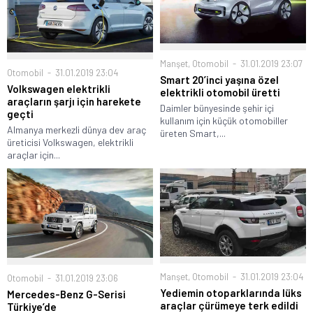
Manşet
,
Otomobil
31.01.2019 23:07
Otomobil
31.01.2019 23:04
Smart 20’inci yaşına özel
Volkswagen elektrikli
elektrikli otomobil üretti
araçların şarjı için harekete
Daimler bünyesinde şehir içi
geçti
kullanım için küçük otomobiller
Almanya merkezli dünya dev araç
üreten Smart,...
üreticisi Volkswagen, elektrikli
araçlar için...
Manşet
,
Otomobil
31.01.2019 23:04
Otomobil
31.01.2019 23:06
Yediemin otoparklarında lüks
Mercedes-Benz G-Serisi
araçlar çürümeye terk edildi
Türkiye’de