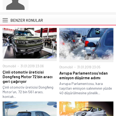
BENZER KONULAR
Otomobil
31.01.2019 23:06
Otomobil
31.01.2019 23:05
Çinli otomotiv üreticisi
Avrupa Parlamentosu’ndan
Dongfeng Motor 72 bin aracı
emisyon düşürme adımı
geri çağırıyor
Avrupa Parlamentosu, kara
Çinli otomotiv üreticisi Dongfeng
taşıtları emisyon salınımının yüzde
Motor'un, 72 bin 561 aracı,
40 düşürülmesine yönelik...
kontak...