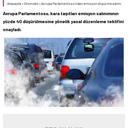
Anasayfa
»
Otomobil
»
Avrupa Parlamentosu’ndan emisyon düşürme adımı
Avrupa Parlamentosu, kara taşıtları emisyon salınımının
yüzde 40 düşürülmesine yönelik yasal düzenleme teklifini
onayladı.