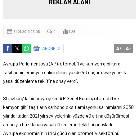
REKLAM ALANI
31.01.2019 23:05
0
1.261
A
A
ABONE OL
+
-
Avrupa Parlamentosu (AP), otomobil ve kamyon gibi kara
taşıtlarının emisyon salınımlarını yüzde 40 düşürmeye yönelik
yasal düzenleme teklifine onay verdi.
Strazburg’da bir araya gelen AP Genel Kurulu, otomobil ve
kamyon gibi taşıtların karbondioksit emisyonu salınımlarını 2030
yılında kadar, 2021 yılı seviyelerinin yüzde 40 altına düşürülmesi
amacıyla hazırlanan yasal düzenleme teklifini onayladı.
Avrupa ekonomisinin itici gücü olan otomotiv sektörünü