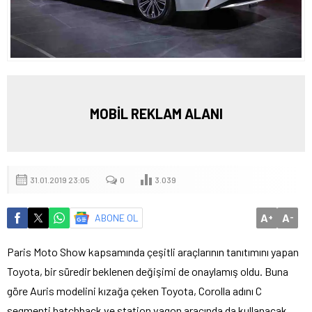
MOBİL REKLAM ALANI
31.01.2019 23:05
0
3.039
A
A
ABONE OL
+
-
Paris Moto Show kapsamında çeşitli araçlarının tanıtımını yapan
Toyota, bir süredir beklenen değişimi de onaylamış oldu. Buna
göre Auris modelini kızağa çeken Toyota, Corolla adını C
segmenti hatchback ve station vagon aracında da kullanacak.