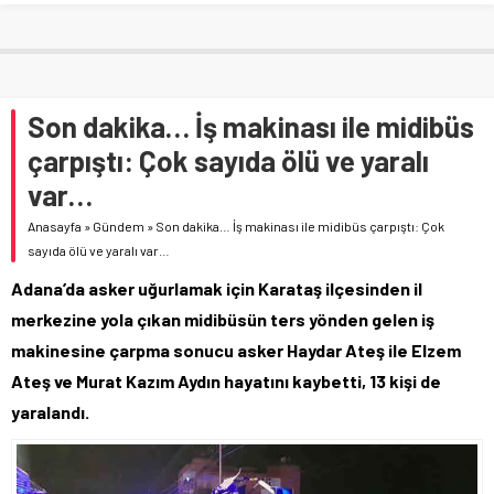
Son dakika… İş makinası ile midibüs
çarpıştı: Çok sayıda ölü ve yaralı
var…
Anasayfa
»
Gündem
»
Son dakika… İş makinası ile midibüs çarpıştı: Çok
sayıda ölü ve yaralı var…
Adana’da asker uğurlamak için Karataş ilçesinden il
merkezine yola çıkan midibüsün ters yönden gelen iş
makinesine çarpma sonucu asker Haydar Ateş ile Elzem
Ateş ve Murat Kazım Aydın hayatını kaybetti, 13 kişi de
yaralandı.