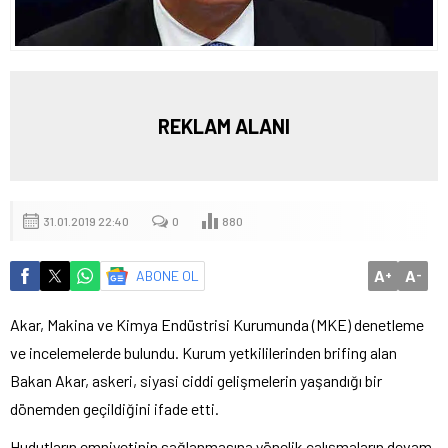
REKLAM ALANI
31.01.2019 22:40
0
880
A
A
ABONE OL
+
-
Akar, Makina ve Kimya Endüstrisi Kurumunda (MKE) denetleme
ve incelemelerde bulundu. Kurum yetkililerinden brifing alan
Bakan Akar, askeri, siyasi ciddi gelişmelerin yaşandığı bir
dönemden geçildiğini ifade etti.
Hudutların emniyetinin sağlanmasına yönelik çalışmaların devam