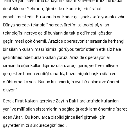
“Milli ve yerli savunma sanayimiz Silahlı Kuvvetlerimizi ne kadar
desteklerse Mehmetçiğimiz de o kadar işlerini rahat
yapabilmektedir. Bu konuda ne kadar çalışsak, kafa yorsak azdır.
Dünya nerede, teknoloji nerede, üretim teknolojisi, silah
teknolojisi nereye geldi bunların da takip edilmesi, gözden
geçirilmesi çok önemli. Arazide operasyonlar sırasında herhangi
bir silahın kullanılması işimizi görüyor, teröristlerin etkisiz hale
getirilmesinde bunları kullanıyoruz. Arazide operasyonlar
sırasında eğer kullandığımız silah, araç, gereç yerli ve milliyse
gerçekten bunun verdiği rahatlık, huzur hiçbir başka silah ve
mühimmatta yok. Bunun kullanıcı için ayrı bir anlamı ve önemi
oluyor.”
Gerek Fırat Kalkanı gerekse Zeytin Dalı Harekatı’nda kullanılan
yerli ve milli silah sistemlerinin sağladığı katkıların önemine işaret
eden Akar, “Bu konularda olabildiğince ileri gitmek için
gayretlerimizi sürdüreceğiz” dedi.