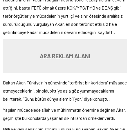
ettiğini, başta FETÖ olmak üzere KCK/YPG/PYD ve DEAŞ gibi
terör örgütleriyle mücadelenin yurt içi ve sınır ötesinde aralıksız
sürdürüldüğünü vurgulayan Akar, en son terörist etkisiz hale
getirilinceye kadar mücadelenin devam edeceğini kaydetti.
ARA REKLAM ALANI
Bakan Akar, Türkiye’nin güneyinde “terörist bir koridora” müsaade
etmeyeceklerini, bir oldubittiye asla göz yummayacaklarını
belirterek, “Bunu bütün dünya alem biliyor.” diye konuştu.
Yapılan mücadelede silah ve mühimmatın önemine değinen Akar,
geçmişte bu konularda yaşanan sıkıntılardan örnekler verdi.
Milli ve yerli sanayinin zorunluluğuna vurgu yapan Bakan Akar, “Bu