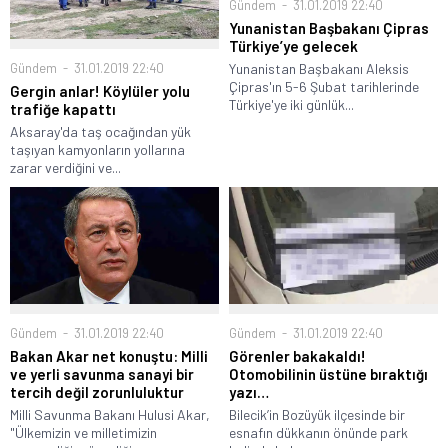
Gündem
31.01.2019 22:40
Yunanistan Başbakanı Çipras
Türkiye’ye gelecek
Gündem
31.01.2019 22:40
Yunanistan Başbakanı Aleksis
Çipras'ın 5-6 Şubat tarihlerinde
Gergin anlar! Köylüler yolu
Türkiye'ye iki günlük...
trafiğe kapattı
Aksaray'da taş ocağından yük
taşıyan kamyonların yollarına
zarar verdiğini ve...
Gündem
31.01.2019 22:40
Gündem
31.01.2019 22:40
Görenler bakakaldı!
Bakan Akar net konuştu: Milli
Otomobilinin üstüne bıraktığı
ve yerli savunma sanayi bir
yazı…
tercih değil zorunluluktur
Bilecik’in Bozüyük ilçesinde bir
Milli Savunma Bakanı Hulusi Akar,
esnafın dükkanın önünde park
"Ülkemizin ve milletimizin