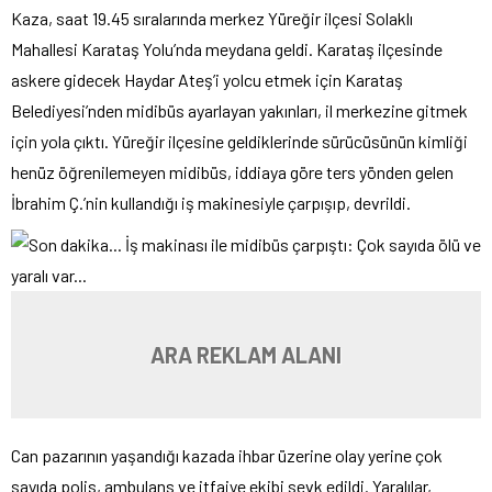
Kaza, saat 19.45 sıralarında merkez Yüreğir ilçesi Solaklı
Mahallesi Karataş Yolu’nda meydana geldi. Karataş ilçesinde
askere gidecek Haydar Ateş’i yolcu etmek için Karataş
Belediyesi’nden midibüs ayarlayan yakınları, il merkezine gitmek
için yola çıktı. Yüreğir ilçesine geldiklerinde sürücüsünün kimliği
henüz öğrenilemeyen midibüs, iddiaya göre ters yönden gelen
İbrahim Ç.’nin kullandığı iş makinesiyle çarpışıp, devrildi.
ARA REKLAM ALANI
Can pazarının yaşandığı kazada ihbar üzerine olay yerine çok
sayıda polis, ambulans ve itfaiye ekibi sevk edildi. Yaralılar,