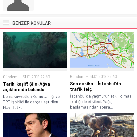
BENZER KONULAR
Gündem
31.01.2019 22:40
Gündem
31.01.2019 22:40
Son dakika… İstanbul’da
Tarihi keşif! Şile-Ağva
trafik felç
açıklarında bulundu
İstanbul'da yağmurun etkili olması
Deniz Kuvvetleri Komutanlığı ve
trafiği de etkiledi. Yağışın
TRT işbirliği ile gerçekleştirilen
başlamasından sonra...
Mavi Tutku...