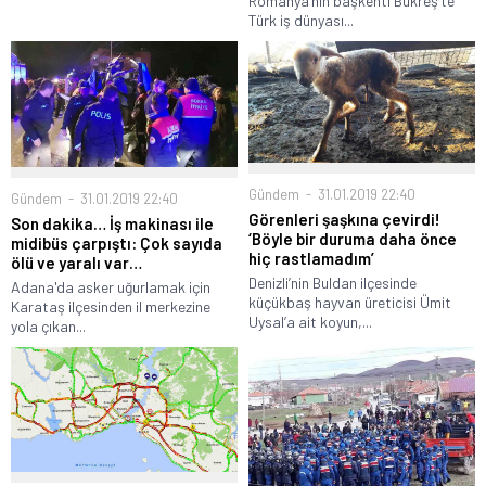
Romanya’nın başkenti Bükreş’te
Türk iş dünyası...
Gündem
31.01.2019 22:40
Gündem
31.01.2019 22:40
Görenleri şaşkına çevirdi!
Son dakika… İş makinası ile
‘Böyle bir duruma daha önce
midibüs çarpıştı: Çok sayıda
hiç rastlamadım’
ölü ve yaralı var…
Denizli’nin Buldan ilçesinde
Adana'da asker uğurlamak için
küçükbaş hayvan üreticisi Ümit
Karataş ilçesinden il merkezine
Uysal’a ait koyun,...
yola çıkan...