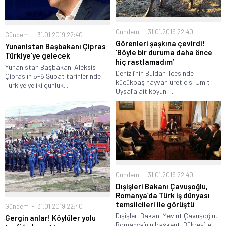
Gündem
31.01.2019 22:40
Gündem
31.01.2019 22:40
Görenleri şaşkına çevirdi!
Yunanistan Başbakanı Çipras
‘Böyle bir duruma daha önce
Türkiye’ye gelecek
hiç rastlamadım’
Yunanistan Başbakanı Aleksis
Denizli’nin Buldan ilçesinde
Çipras'ın 5-6 Şubat tarihlerinde
küçükbaş hayvan üreticisi Ümit
Türkiye'ye iki günlük...
Uysal’a ait koyun,...
Gündem
31.01.2019 22:40
Dışişleri Bakanı Çavuşoğlu,
Romanya’da Türk iş dünyası
temsilcileri ile görüştü
Gündem
31.01.2019 22:40
Dışişleri Bakanı Mevlüt Çavuşoğlu,
Gergin anlar! Köylüler yolu
Romanya’nın başkenti Bükreş’te