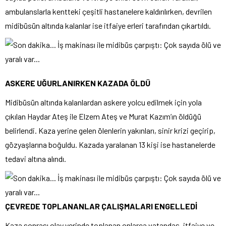
ambulanslarla kentteki çeşitli hastanelere kaldırılırken, devrilen
midibüsün altında kalanlar ise itfaiye erleri tarafından çıkartıldı.
ASKERE UĞURLANIRKEN KAZADA ÖLDÜ
Midibüsün altında kalanlardan askere yolcu edilmek için yola
çıkılan Haydar Ateş ile Elzem Ateş ve Murat Kazım’ın öldüğü
belirlendi. Kaza yerine gelen ölenlerin yakınları, sinir krizi geçirip,
gözyaşlarına boğuldu. Kazada yaralanan 13 kişi ise hastanelerde
tedavi altına alındı.
ÇEVREDE TOPLANANLAR ÇALIŞMALARI ENGELLEDİ
Kaza sonrası olay yerinde toplanan onlarca vatandaş, itfaiye ve