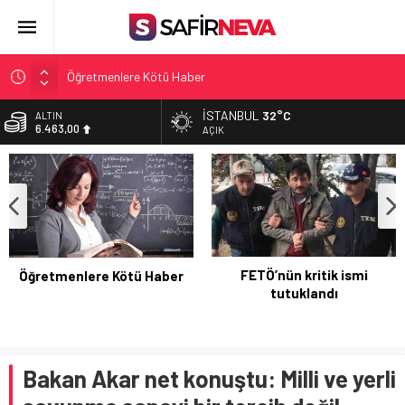
Öğretmenlere Kötü Haber
FETÖ’nün kritik ismi tutuklandı
İSTANBUL
32°C
ALTIN
6.463,00
Son dakika… İstanbul’da trafik felç
AÇIK
Yunanistan Başbakanı Çipras Türkiye’ye gelecek
BİST
13.703,13
Açlık Sınırı Açıklandı
DOLAR
47,5751
EURO
54,9635
FETÖ’nün kritik ismi
Öğretmenlere Kötü Haber
tutuklandı
Bakan Akar net konuştu: Milli ve yerli