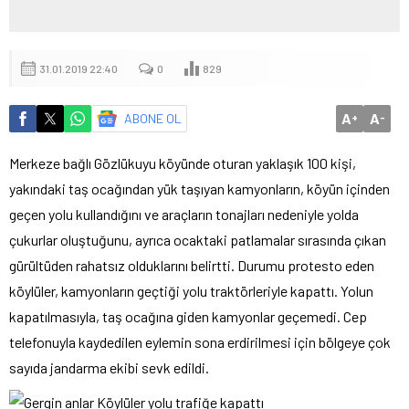
31.01.2019 22:40
0
829
A
A
ABONE OL
+
-
Merkeze bağlı Gözlükuyu köyünde oturan yaklaşık 100 kişi,
yakındaki taş ocağından yük taşıyan kamyonların, köyün içinden
geçen yolu kullandığını ve araçların tonajları nedeniyle yolda
çukurlar oluştuğunu, ayrıca ocaktaki patlamalar sırasında çıkan
gürültüden rahatsız olduklarını belirtti. Durumu protesto eden
köylüler, kamyonların geçtiği yolu traktörleriyle kapattı. Yolun
kapatılmasıyla, taş ocağına giden kamyonlar geçemedi. Cep
telefonuyla kaydedilen eylemin sona erdirilmesi için bölgeye çok
sayıda jandarma ekibi sevk edildi.