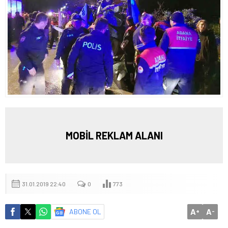
MOBİL REKLAM ALANI
31.01.2019 22:40
0
773
A
A
ABONE OL
+
-