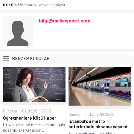
ETİKETLER:
aksaray
,
kamyoncu
,
köylü
bilgi@millisiyaset.com
BENZER KONULAR
Gündem
02.02.2019 23:23
Gündem
31.01.2019 22:40
Öğretmenlere Kötü Haber
İstanbul’da metro
Ut wisi enim ad minim veniam, quis
seferlerinde aksama yaşandı
nostrud exerci tation...
Yenikapı-Hacıosman Metro