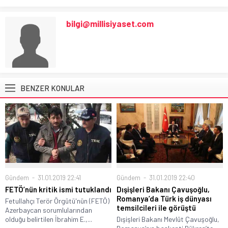
bilgi@millisiyaset.com
BENZER KONULAR
Gündem
31.01.2019 22:41
Gündem
31.01.2019 22:40
FETÖ’nün kritik ismi tutuklandı
Dışişleri Bakanı Çavuşoğlu,
Romanya’da Türk iş dünyası
Fetullahçı Terör Örgütü'nün (FETÖ)
temsilcileri ile görüştü
Azerbaycan sorumlularından
olduğu belirtilen İbrahim E.,...
Dışişleri Bakanı Mevlüt Çavuşoğlu,