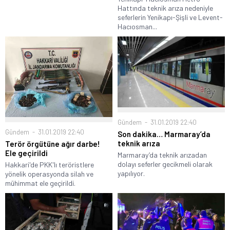
Hattında teknik arıza nedeniyle
seferlerin Yenikapı-Şişli ve Levent-
Hacıosman...
Gündem
31.01.2019 22:40
Gündem
31.01.2019 22:40
Son dakika… Marmaray’da
teknik arıza
Terör örgütüne ağır darbe!
Ele geçirildi
Marmaray’da teknik arızadan
dolayı seferler gecikmeli olarak
Hakkari'de PKK'lı teröristlere
yapılıyor.
yönelik operasyonda silah ve
mühimmat ele geçirildi.