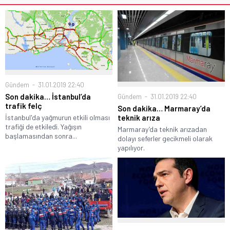
Gündem
31.01.2019 22:40
Son dakika… İstanbul’da
Gündem
31.01.2019 22:40
trafik felç
Son dakika… Marmaray’da
teknik arıza
İstanbul'da yağmurun etkili olması
trafiği de etkiledi. Yağışın
Marmaray’da teknik arızadan
başlamasından sonra...
dolayı seferler gecikmeli olarak
yapılıyor.