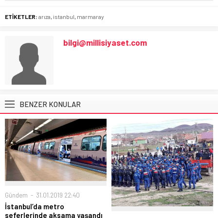
ETİKETLER:
arıza
,
istanbul
,
marmaray
bilgi@millisiyaset.com
BENZER KONULAR
Gündem
31.01.2019 22:40
İstanbul’da metro
seferlerinde aksama yaşandı