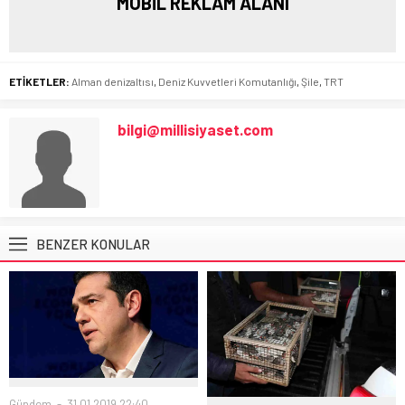
MOBİL REKLAM ALANI
ETİKETLER:
Alman denizaltısı
,
Deniz Kuvvetleri Komutanlığı
,
Şile
,
TRT
bilgi@millisiyaset.com
BENZER KONULAR
Gündem
31.01.2019 22:40