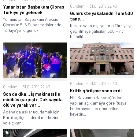
Gündem
31.01.2019 22:40
Yunanistan Başbakanı Çipras
Türkiye’ye gelecek
Gümrükte yakalandı! Tam 500
tane…
Yunanistan Başbakanı Aleksis
Çipras'ın 5-6 Şubat tarihlerinde
Kilis'te yasa dışı yollarla Türkiye'ye
Türkiye'ye iki günlük...
geçirilmeye çalışılan 500 Hint
bülbülü...
Gündem
31.01.2019 22:40
Gündem
31.01.2019 22:40
Kritik görüşme sona erdi
Son dakika… İş makinası ile
Milli Savunma Bakanlığı'ndan
midibüs çarpıştı: Çok sayıda
yapılan açıklamaya göre Rusya
ölü ve yaralı var…
Federasyonuna gönderilen
Adana'da asker uğurlamak için
heyetin...
Karataş ilçesinden il merkezine
yola çıkan...