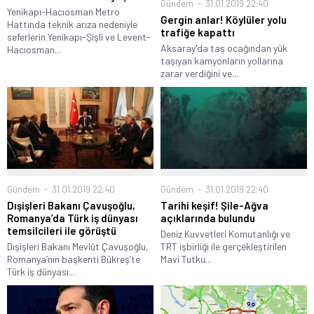
Gündem
31.01.2019 22:40
Yenikapı-Hacıosman Metro
Gergin anlar! Köylüler yolu
Hattında teknik arıza nedeniyle
trafiğe kapattı
seferlerin Yenikapı-Şişli ve Levent-
Aksaray'da taş ocağından yük
Hacıosman...
taşıyan kamyonların yollarına
zarar verdiğini ve...
Gündem
31.01.2019 22:40
Gündem
31.01.2019 22:40
Dışişleri Bakanı Çavuşoğlu,
Tarihi keşif! Şile-Ağva
Romanya’da Türk iş dünyası
açıklarında bulundu
temsilcileri ile görüştü
Deniz Kuvvetleri Komutanlığı ve
Dışişleri Bakanı Mevlüt Çavuşoğlu,
TRT işbirliği ile gerçekleştirilen
Romanya’nın başkenti Bükreş’te
Mavi Tutku...
Türk iş dünyası...