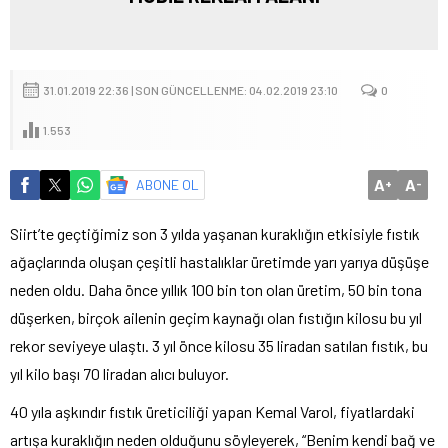
31.01.2019 22:36 | SON GÜNCELLENME: 04.02.2019 23:10
0
1.553
A
A
ABONE OL
+
-
Siirt’te geçtiğimiz son 3 yılda yaşanan kuraklığın etkisiyle fıstık
ağaçlarında oluşan çeşitli hastalıklar üretimde yarı yarıya düşüşe
neden oldu. Daha önce yıllık 100 bin ton olan üretim, 50 bin tona
düşerken, birçok ailenin geçim kaynağı olan fıstığın kilosu bu yıl
rekor seviyeye ulaştı. 3 yıl önce kilosu 35 liradan satılan fıstık, bu
yıl kilo başı 70 liradan alıcı buluyor.
40 yıla aşkındır fıstık üreticiliği yapan Kemal Varol, fiyatlardaki
artışa kuraklığın neden olduğunu söyleyerek, “Benim kendi bağ ve