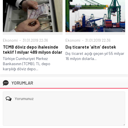
Ekonomi
31.01.2019 22:36
Ekonomi
31.01.2019 22:36
TCMB döviz depo ihalesinde
Dış ticarete ‘altın’ destek
teklif 1 milyar 489 milyon dolar
Dış ticaret açığı geçen yıl 55 milyar
Türkiye Cumhuriyet Merkez
16 milyon dolarla...
Bankasının (TCMB), TL depo
karşılığı döviz depo...
YORUMLAR