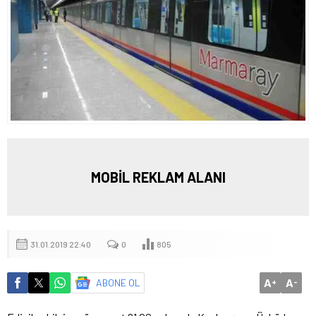
MOBİL REKLAM ALANI
31.01.2019 22:40
0
805
A
A
ABONE OL
+
-