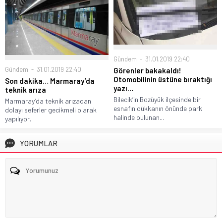
Gündem
31.01.2019 22:40
Gündem
31.01.2019 22:40
Görenler bakakaldı!
Otomobilinin üstüne bıraktığı
Son dakika… Marmaray’da
yazı…
teknik arıza
Bilecik’in Bozüyük ilçesinde bir
Marmaray’da teknik arızadan
esnafın dükkanın önünde park
dolayı seferler gecikmeli olarak
halinde bulunan...
yapılıyor.
YORUMLAR