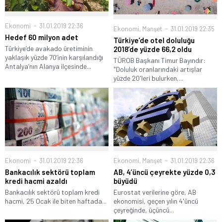
Ekonomi
31.01.2019 22:36
Ekonomi
,
Manşet
31.01.2019 22:35
Hedef 60 milyon adet
Türkiye’de otel doluluğu
Türkiye’de avakado üretiminin
2018’de yüzde 66,2 oldu
yaklaşık yüzde 70’inin karşılandığı
TÜROB Başkanı Timur Bayındır:
Antalya’nın Alanya ilçesinde...
"Doluluk oranlarındaki artışlar
yüzde 20'leri bulurken,...
Ekonomi
31.01.2019 22:36
Ekonomi
,
Manşet
31.01.2019 22:36
Bankacılık sektörü toplam
AB, 4’üncü çeyrekte yüzde 0,3
kredi hacmi azaldı
büyüdü
Bankacılık sektörü toplam kredi
Eurostat verilerine göre, AB
hacmi, 25 Ocak ile biten haftada...
ekonomisi, geçen yılın 4'üncü
çeyreğinde, üçüncü...