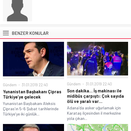
BENZER KONULAR
Gündem
31.01.2019 22:40
Gündem
31.01.2019 22:40
Son dakika… İş makinası ile
Yunanistan Başbakanı Çipras
midibüs çarpıştı: Çok sayıda
Türkiye’ye gelecek
ölü ve yaralı var…
Yunanistan Başbakanı Aleksis
Adana'da asker uğurlamak için
Çipras'ın 5-6 Şubat tarihlerinde
Karataş ilçesinden il merkezine
Türkiye'ye iki günlük...
yola çıkan...