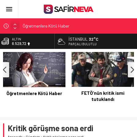
Öğretmenlere Kötü Haber
FETÖ’nün kritik ismi tutuklandı
İSTANBUL
32°C
ALTIN
6.529,72
Son dakika… İstanbul’da trafik felç
PARÇALI BULUTLU
Yunanistan Başbakanı Çipras Türkiye’ye gelecek
BİST
13.703,13
Açlık Sınırı Açıklandı
DOLAR
47,5844
EURO
55,1152
FETÖ’nün kritik ismi
Öğretmenlere Kötü Haber
tutuklandı
Kritik görüşme sona erdi
Anasayfa
»
Gündem
»
Kritik görüşme sona erdi