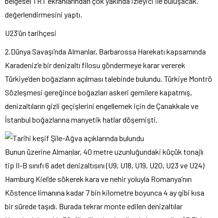
belgesel TRT ekranlarından çok yakında izleyici ile buluşacak.”
değerlendirmesini yaptı.
U23’ün tarihçesi
2.Dünya Savaşı’nda Almanlar, Barbarossa Harekatı kapsamında
Karadeniz’e bir denizaltı filosu göndermeye karar vererek
Türkiye’den boğazların açılması talebinde bulundu. Türkiye Montrö
Sözleşmesi gereğince boğazları askeri gemilere kapatmış,
denizaltıların gizli geçişlerini engellemek için de Çanakkale ve
İstanbul boğazlarına manyetik hatlar döşemişti.
Bunun üzerine Almanlar, 40 metre uzunluğundaki küçük tonajlı
tip II-B sınıfı 6 adet denizaltısını (U9, U18, U19, U20, U23 ve U24)
Hamburg Kiel’de sökerek kara ve nehir yoluyla Romanya’nın
Köstence limanına kadar 7 bin kilometre boyunca 4 ay gibi kısa
bir sürede taşıdı. Burada tekrar monte edilen denizaltılar