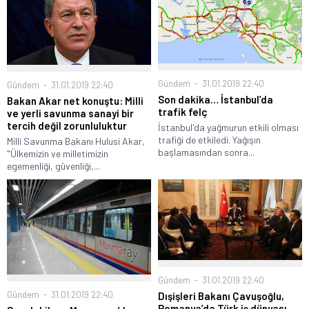
Gündem
31.01.2019 22:40
Gündem
31.01.2019 22:40
Son dakika… İstanbul’da
Bakan Akar net konuştu: Milli
trafik felç
ve yerli savunma sanayi bir
tercih değil zorunluluktur
İstanbul'da yağmurun etkili olması
trafiği de etkiledi. Yağışın
Milli Savunma Bakanı Hulusi Akar,
başlamasından sonra...
"Ülkemizin ve milletimizin
egemenliği, güvenliği,...
Gündem
31.01.2019 22:40
Gündem
31.01.2019 22:40
Dışişleri Bakanı Çavuşoğlu,
Romanya’da Türk iş dünyası