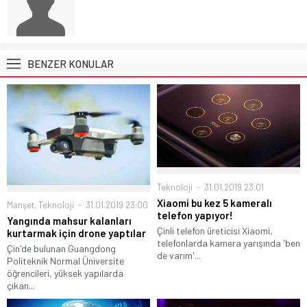
BENZER KONULAR
Teknoloji
31.01.2019 23:01
Xiaomi bu kez 5 kameralı
Manşet
,
Teknoloji
31.01.2019 23:00
telefon yapıyor!
Yangında mahsur kalanları
Çinli telefon üreticisi Xiaomi,
kurtarmak için drone yaptılar
telefonlarda kamera yarışında 'ben
Çin'de bulunan Guangdong
de varım'...
Politeknik Normal Üniversite
öğrencileri, yüksek yapılarda
çıkan...