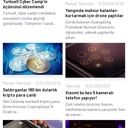
Turkcell Cyber Camp’in
Manşet
,
Teknoloji
31.01.2019 23:00
üçüncüsü düzenlendi
Yangında mahsur kalanları
Turkcell, siber saldırı tehdidinin
kurtarmak için drone yaptılar
savaşların önüne geçtiği
Çin'de bulunan Guangdong
günümüzde, Türkiye’nin “sanal...
Politeknik Normal Üniversite
öğrencileri, yüksek yapılarda
çıkan...
Manşet
,
Teknoloji
31.01.2019 23:01
Teknoloji
31.01.2019 23:01
Saldırganlar 180 bin dolarlık
Xiaomi bu kez 5 kameralı
kripto para çaldı
telefon yapıyor!
Yeni Zelanda merkezli kripto para
Çinli telefon üreticisi Xiaomi,
birimi borsası Cryptopia’ya 14
telefonlarda kamera yarışında 'ben
Ocak’ta...
de varım'...