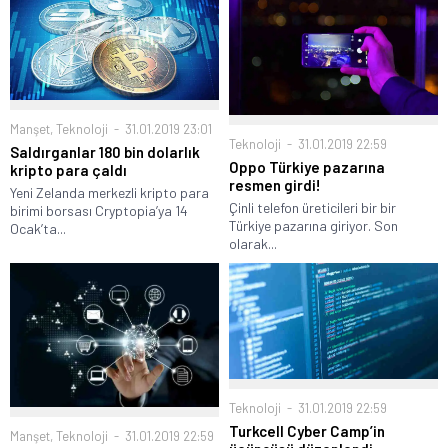
Manşet
,
Teknoloji
31.01.2019 23:01
Teknoloji
31.01.2019 22:59
Saldırganlar 180 bin dolarlık
Oppo Türkiye pazarına
kripto para çaldı
resmen girdi!
Yeni Zelanda merkezli kripto para
Çinli telefon üreticileri bir bir
birimi borsası Cryptopia’ya 14
Türkiye pazarına giriyor. Son
Ocak’ta...
olarak...
Teknoloji
31.01.2019 22:59
Turkcell Cyber Camp’in
Manşet
,
Teknoloji
31.01.2019 22:59