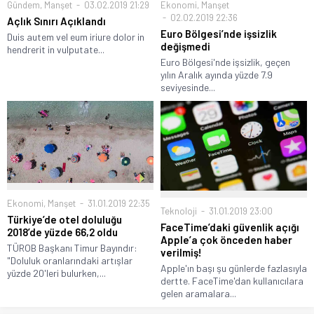
Ekonomi
,
Manşet
Gündem
,
Manşet
03.02.2019 21:29
02.02.2019 22:36
Açlık Sınırı Açıklandı
Euro Bölgesi’nde işsizlik
Duis autem vel eum iriure dolor in
değişmedi
hendrerit in vulputate...
Euro Bölgesi'nde işsizlik, geçen
yılın Aralık ayında yüzde 7.9
seviyesinde...
Ekonomi
,
Manşet
31.01.2019 22:35
Teknoloji
31.01.2019 23:00
Türkiye’de otel doluluğu
FaceTime’daki güvenlik açığı
2018’de yüzde 66,2 oldu
Apple’a çok önceden haber
TÜROB Başkanı Timur Bayındır:
verilmiş!
"Doluluk oranlarındaki artışlar
Apple'ın başı şu günlerde fazlasıyla
yüzde 20'leri bulurken,...
dertte. FaceTime'dan kullanıcılara
gelen aramalara...