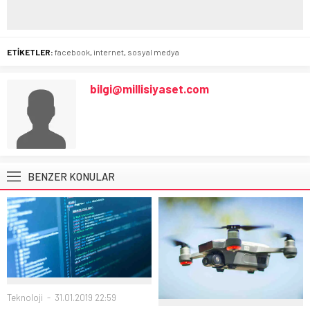
ETİKETLER:
facebook
,
internet
,
sosyal medya
bilgi@millisiyaset.com
BENZER KONULAR
Teknoloji
31.01.2019 22:59