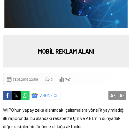
MOBİL REKLAM ALANI
31.01.2019 22:59
0
747
A
A
ABONE OL
+
-
WIPO’nun yapay zeka alanındaki çalışmalara yönelik yayımladığı
ilk raporunda, bu alandaki rekabette Çin ve ABD’nin dünyadaki
diğer rakiplerinin önünde olduğu aktarıldı.