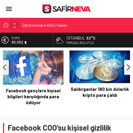
Öğretmenlere Kötü Haber
FETÖ’nün kritik ismi tutuklandı
İSTANBUL
32°C
ALTIN
6.529,72
Son dakika… İstanbul’da trafik felç
PARÇALI BULUTLU
Yunanistan Başbakanı Çipras Türkiye’ye gelecek
BİST
13.703,13
Açlık Sınırı Açıklandı
DOLAR
47,5844
EURO
55,1152
Yeni nesil mobil haberleşme
Saldırganlar 180 bin dolarlık
sistemleri BTK’de görücüye
kripto para çaldı
çıkacak
Facebook COO’su kişisel gizlilik