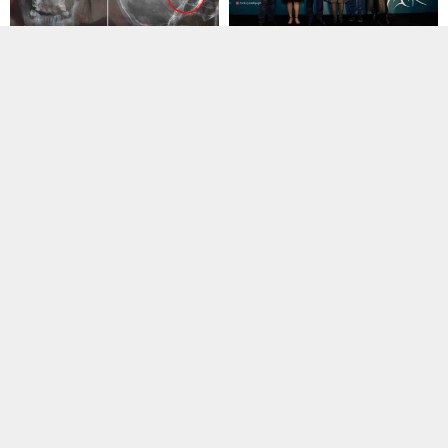
Sağlık
31.01.2019 22:56
Sağlık
31.01.2019 22:53
Görenler hayret ediyor… 45
Fonksiyonel tıp eğitimleri
yıldır bu korkuyla yaşıyor
başladı
Trabzon'da 45 yıl önce fındık
İZMİR HABERLERİ Fonksiyonel tıp
bahçesinde oynadığı sırada başına
eğitimleri başladıHürriyet Haber
isabet...
25.01.2019 -...
Sağlık
31.01.2019 22:53
Sağlık
31.01.2019 22:53
Doktorlar onun için seferber
oldu
Astıma alternatif tedavi
biyolojik ajanlar
GİRESUN’da doğumdan sonra kalp
damarlarında sorun yaşayan ve
ANKARA HABERLERİ Astıma
ismi daha...
alternatif tedavi biyolojik