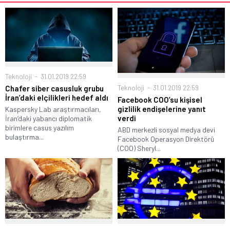
Teknoloji
31.01.2019 22:59
Chafer siber casusluk grubu
Teknoloji
31.01.2019 22:59
İran’daki elçilikleri hedef aldı
Facebook COO’su kişisel
gizlilik endişelerine yanıt
Kaspersky Lab araştırmacıları,
verdi
İran’daki yabancı diplomatik
birimlere casus yazılım
ABD merkezli sosyal medya devi
bulaştırma...
Facebook Operasyon Direktörü
(COO) Sheryl...