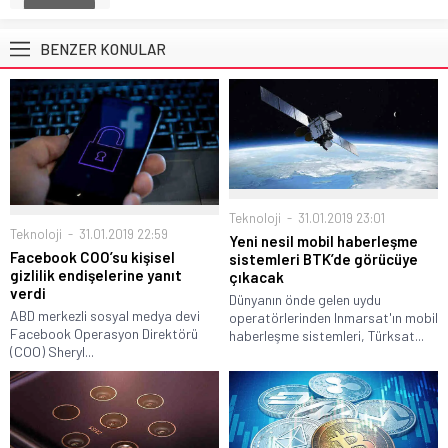
BENZER KONULAR
Teknoloji
31.01.2019 23:01
Teknoloji
31.01.2019 22:59
Yeni nesil mobil haberleşme
Facebook COO’su kişisel
sistemleri BTK’de görücüye
gizlilik endişelerine yanıt
çıkacak
verdi
Dünyanın önde gelen uydu
ABD merkezli sosyal medya devi
operatörlerinden Inmarsat'ın mobil
Facebook Operasyon Direktörü
haberleşme sistemleri, Türksat...
(COO) Sheryl...