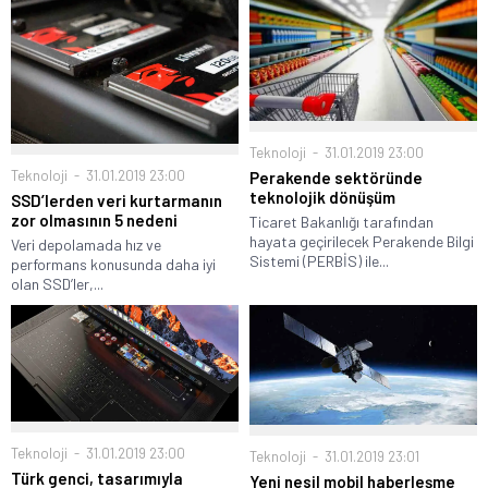
Teknoloji
31.01.2019 23:00
Teknoloji
31.01.2019 23:00
Perakende sektöründe
teknolojik dönüşüm
SSD’lerden veri kurtarmanın
zor olmasının 5 nedeni
Ticaret Bakanlığı tarafından
hayata geçirilecek Perakende Bilgi
Veri depolamada hız ve
Sistemi (PERBİS) ile...
performans konusunda daha iyi
olan SSD’ler,...
Teknoloji
31.01.2019 23:00
Teknoloji
31.01.2019 23:01
Türk genci, tasarımıyla
Yeni nesil mobil haberleşme