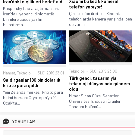
Xiaomi bu kez 5 kameralı
İran’daki elçilikleri hedef aldı
telefon yapıyor!
Kaspersky Lab araştırmacıları,
Çinli telefon üreticisi Xiaomi,
İran’daki yabancı diplomatik
telefonlarda kamera yarışında 'ben
birimlere casus yazılım
de varım'...
bulaştırma...
Teknoloji
31.01.2019 23:00
Manşet
,
Teknoloji
31.01.2019 23:01
Türk genci, tasarımıyla
Saldırganlar 180 bin dolarlık
teknoloji dünyasında gündem
kripto para çaldı
oldu
Yeni Zelanda merkezli kripto para
Mimar Sinan Güzel Sanatlar
birimi borsası Cryptopia’ya 14
Üniversitesi Endüstri Ürünleri
Ocak’ta...
Tasarım bölümü...
YORUMLAR