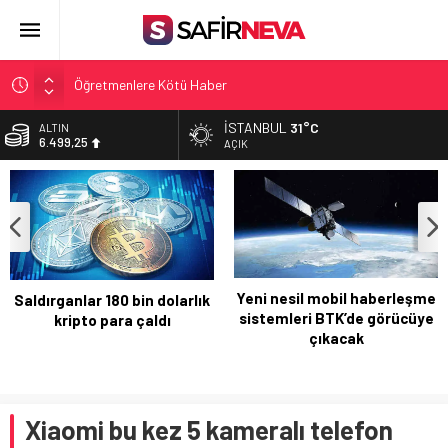
Öğretmenlere Kötü Haber
FETÖ’nün kritik ismi tutuklandı
İSTANBUL
31°C
ALTIN
6.499,25
Son dakika… İstanbul’da trafik felç
AÇIK
Yunanistan Başbakanı Çipras Türkiye’ye gelecek
BİST
13.798,82
Açlık Sınırı Açıklandı
DOLAR
47,5921
EURO
54,9747
Yeni nesil mobil haberleşme
Saldırganlar 180 bin dolarlık
sistemleri BTK’de görücüye
kripto para çaldı
çıkacak
Xiaomi bu kez 5 kameralı telefon