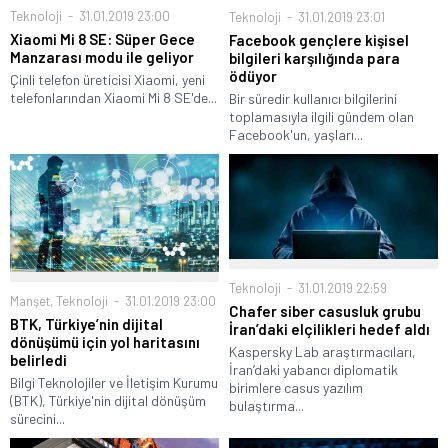
Teknoloji
31.01.2019 23:00
Teknoloji
31.01.2019 23:01
Xiaomi Mi 8 SE: Süper Gece
Facebook gençlere kişisel
Manzarası modu ile geliyor
bilgileri karşılığında para
ödüyor
Çinli telefon üreticisi Xiaomi, yeni
telefonlarından Xiaomi Mi 8 SE'de...
Bir süredir kullanıcı bilgilerini
toplamasıyla ilgili gündem olan
Facebook'un, yaşları...
Teknoloji
31.01.2019 22:59
Manşet
,
Teknoloji
31.01.2019 23:00
Chafer siber casusluk grubu
BTK, Türkiye’nin dijital
İran’daki elçilikleri hedef aldı
dönüşümü için yol haritasını
Kaspersky Lab araştırmacıları,
belirledi
İran’daki yabancı diplomatik
Bilgi Teknolojiler ve İletişim Kurumu
birimlere casus yazılım
(BTK), Türkiye'nin dijital dönüşüm
bulaştırma...
sürecini...