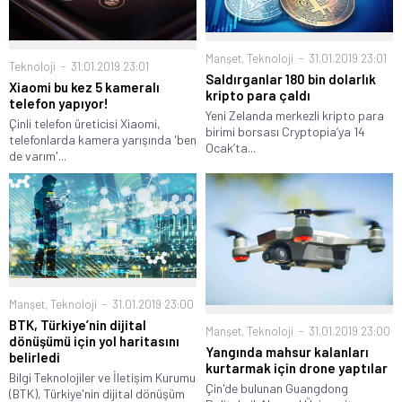
Manşet
,
Teknoloji
31.01.2019 23:01
Teknoloji
31.01.2019 23:01
Saldırganlar 180 bin dolarlık
Xiaomi bu kez 5 kameralı
kripto para çaldı
telefon yapıyor!
Yeni Zelanda merkezli kripto para
Çinli telefon üreticisi Xiaomi,
birimi borsası Cryptopia’ya 14
telefonlarda kamera yarışında 'ben
Ocak’ta...
de varım'...
Manşet
,
Teknoloji
31.01.2019 23:00
BTK, Türkiye’nin dijital
Manşet
,
Teknoloji
31.01.2019 23:00
dönüşümü için yol haritasını
Yangında mahsur kalanları
belirledi
kurtarmak için drone yaptılar
Bilgi Teknolojiler ve İletişim Kurumu
Çin'de bulunan Guangdong
(BTK), Türkiye'nin dijital dönüşüm