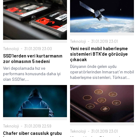
Teknoloji
31.01.2019 23:01
Yeni nesil mobil haberleşme
Teknoloji
31.01.2019 23:00
sistemleri BTK’de görücüye
SSD’lerden veri kurtarmanın
çıkacak
zor olmasının 5 nedeni
Dünyanın önde gelen uydu
Veri depolamada hız ve
operatörlerinden Inmarsat'ın mobil
performans konusunda daha iyi
haberleşme sistemleri, Türksat...
olan SSD’ler,...
Teknoloji
31.01.2019 22:59
Teknoloji
31.01.2019 23:01
Chafer siber casusluk grubu