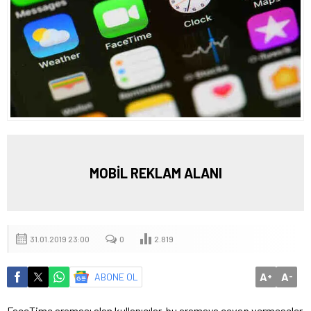
MOBİL REKLAM ALANI
31.01.2019 23:00
0
2.819
A
A
ABONE OL
+
-
FaceTime araması alan kullanıcılar, bu aramaya cevap vermeseler