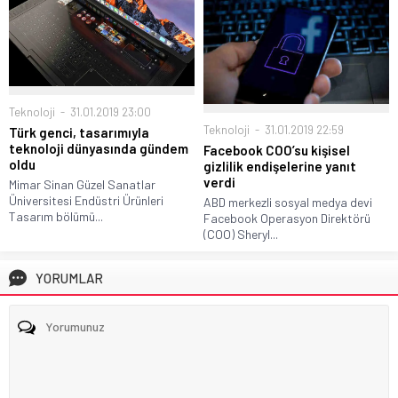
Teknoloji
31.01.2019 23:00
Teknoloji
31.01.2019 22:59
Türk genci, tasarımıyla
teknoloji dünyasında gündem
Facebook COO’su kişisel
oldu
gizlilik endişelerine yanıt
verdi
Mimar Sinan Güzel Sanatlar
Üniversitesi Endüstri Ürünleri
ABD merkezli sosyal medya devi
Tasarım bölümü...
Facebook Operasyon Direktörü
(COO) Sheryl...
YORUMLAR