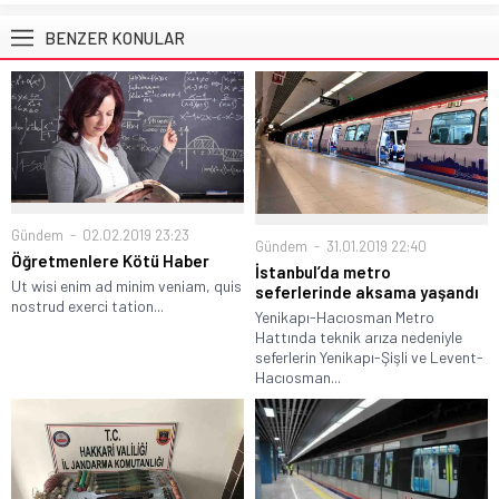
BENZER KONULAR
Gündem
02.02.2019 23:23
Gündem
31.01.2019 22:40
Öğretmenlere Kötü Haber
İstanbul’da metro
Ut wisi enim ad minim veniam, quis
seferlerinde aksama yaşandı
nostrud exerci tation...
Yenikapı-Hacıosman Metro
Hattında teknik arıza nedeniyle
seferlerin Yenikapı-Şişli ve Levent-
Hacıosman...