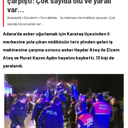
çarpıştı: Çok sayıda ölü ve yaralı
var…
Anasayfa
»
Gündem
»
Son dakika… İş makinası ile midibüs çarpıştı: Çok
sayıda ölü ve yaralı var…
Adana’da asker uğurlamak için Karataş ilçesinden il
merkezine yola çıkan midibüsün ters yönden gelen iş
makinesine çarpma sonucu asker Haydar Ateş ile Elzem
Ateş ve Murat Kazım Aydın hayatını kaybetti, 13 kişi de
yaralandı.