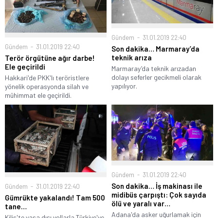
Gündem
31.01.2019 22:40
Gündem
31.01.2019 22:40
Son dakika… Marmaray’da
teknik arıza
Terör örgütüne ağır darbe!
Ele geçirildi
Marmaray’da teknik arızadan
dolayı seferler gecikmeli olarak
Hakkari'de PKK'lı teröristlere
yapılıyor.
yönelik operasyonda silah ve
mühimmat ele geçirildi.
Gündem
31.01.2019 22:40
Son dakika… İş makinası ile
Gündem
31.01.2019 22:40
midibüs çarpıştı: Çok sayıda
Gümrükte yakalandı! Tam 500
ölü ve yaralı var…
tane…
Adana'da asker uğurlamak için
Kilis'te yasa dışı yollarla Türkiye'ye