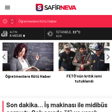
Öğretmenlere Kötü Haber
FETÖ’nün kritik ismi tutuklandı
İSTANBUL
32°C
BİST
13.703,13
Son dakika… İstanbul’da trafik felç
AÇIK
Yunanistan Başbakanı Çipras Türkiye’ye gelecek
DOLAR
47,5751
Açlık Sınırı Açıklandı
EURO
54,9635
ALTIN
6.463,00
FETÖ’nün kritik ismi
Öğretmenlere Kötü Haber
tutuklandı
Son dakika… İş makinası ile midibüs