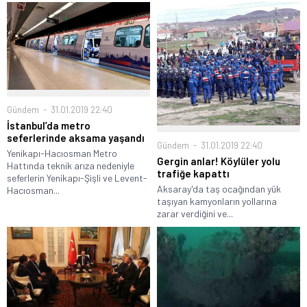
Gündem
31.01.2019 22:40
İstanbul’da metro
seferlerinde aksama yaşandı
Gündem
31.01.2019 22:40
Yenikapı-Hacıosman Metro
Gergin anlar! Köylüler yolu
Hattında teknik arıza nedeniyle
trafiğe kapattı
seferlerin Yenikapı-Şişli ve Levent-
Aksaray'da taş ocağından yük
Hacıosman...
taşıyan kamyonların yollarına
zarar verdiğini ve...