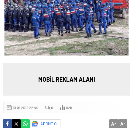
MOBİL REKLAM ALANI
31.01.2019 22:40
0
829
A
A
ABONE OL
+
-