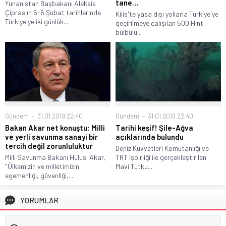
tane…
Yunanistan Başbakanı Aleksis
Çipras'ın 5-6 Şubat tarihlerinde
Kilis'te yasa dışı yollarla Türkiye'ye
Türkiye'ye iki günlük...
geçirilmeye çalışılan 500 Hint
bülbülü...
Gündem
31.01.2019 22:40
Gündem
31.01.2019 22:40
Tarihi keşif! Şile-Ağva
Bakan Akar net konuştu: Milli
açıklarında bulundu
ve yerli savunma sanayi bir
tercih değil zorunluluktur
Deniz Kuvvetleri Komutanlığı ve
TRT işbirliği ile gerçekleştirilen
Milli Savunma Bakanı Hulusi Akar,
Mavi Tutku...
"Ülkemizin ve milletimizin
egemenliği, güvenliği,...
YORUMLAR