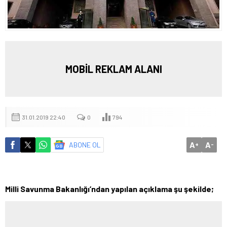
MOBİL REKLAM ALANI
31.01.2019 22:40
0
794
A
A
ABONE OL
+
-
Milli Savunma Bakanlığı’ndan yapılan açıklama şu şekilde;