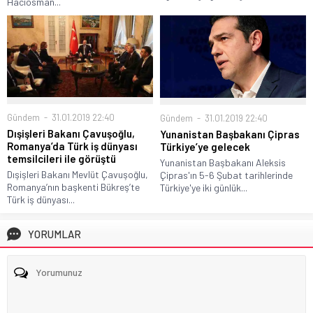
Hacıosman...
Gündem
31.01.2019 22:40
Gündem
31.01.2019 22:40
Dışişleri Bakanı Çavuşoğlu,
Yunanistan Başbakanı Çipras
Romanya’da Türk iş dünyası
Türkiye’ye gelecek
temsilcileri ile görüştü
Yunanistan Başbakanı Aleksis
Dışişleri Bakanı Mevlüt Çavuşoğlu,
Çipras'ın 5-6 Şubat tarihlerinde
Romanya’nın başkenti Bükreş’te
Türkiye'ye iki günlük...
Türk iş dünyası...
YORUMLAR