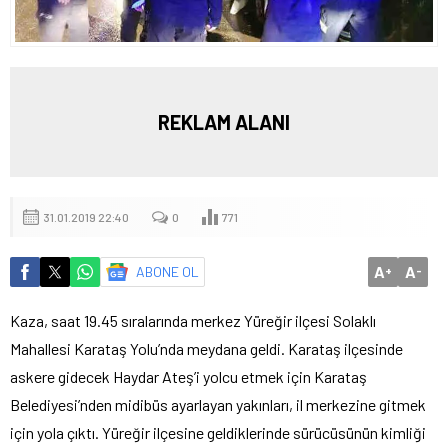
REKLAM ALANI
31.01.2019 22:40
0
771
A
A
ABONE OL
+
-
Kaza, saat 19.45 sıralarında merkez Yüreğir ilçesi Solaklı
Mahallesi Karataş Yolu’nda meydana geldi. Karataş ilçesinde
askere gidecek Haydar Ateş’i yolcu etmek için Karataş
Belediyesi’nden midibüs ayarlayan yakınları, il merkezine gitmek
için yola çıktı. Yüreğir ilçesine geldiklerinde sürücüsünün kimliği