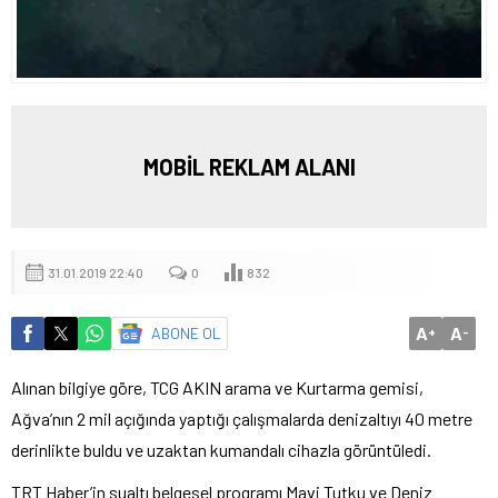
MOBİL REKLAM ALANI
31.01.2019 22:40
0
832
A
A
ABONE OL
+
-
Alınan bilgiye göre, TCG AKIN arama ve Kurtarma gemisi,
Ağva’nın 2 mil açığında yaptığı çalışmalarda denizaltıyı 40 metre
derinlikte buldu ve uzaktan kumandalı cihazla görüntüledi.
TRT Haber’in sualtı belgesel programı Mavi Tutku ve Deniz