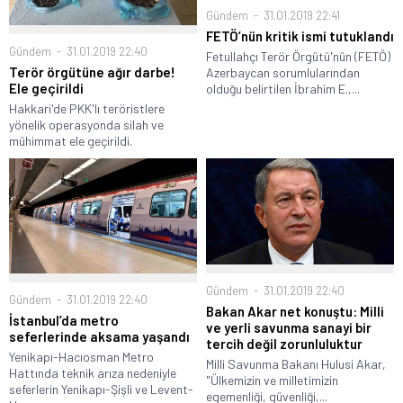
Gündem
31.01.2019 22:41
FETÖ’nün kritik ismi tutuklandı
Gündem
31.01.2019 22:40
Fetullahçı Terör Örgütü'nün (FETÖ)
Terör örgütüne ağır darbe!
Azerbaycan sorumlularından
Ele geçirildi
olduğu belirtilen İbrahim E.,...
Hakkari'de PKK'lı teröristlere
yönelik operasyonda silah ve
mühimmat ele geçirildi.
Gündem
31.01.2019 22:40
Gündem
31.01.2019 22:40
Bakan Akar net konuştu: Milli
İstanbul’da metro
ve yerli savunma sanayi bir
seferlerinde aksama yaşandı
tercih değil zorunluluktur
Yenikapı-Hacıosman Metro
Milli Savunma Bakanı Hulusi Akar,
Hattında teknik arıza nedeniyle
"Ülkemizin ve milletimizin
seferlerin Yenikapı-Şişli ve Levent-
egemenliği, güvenliği,...