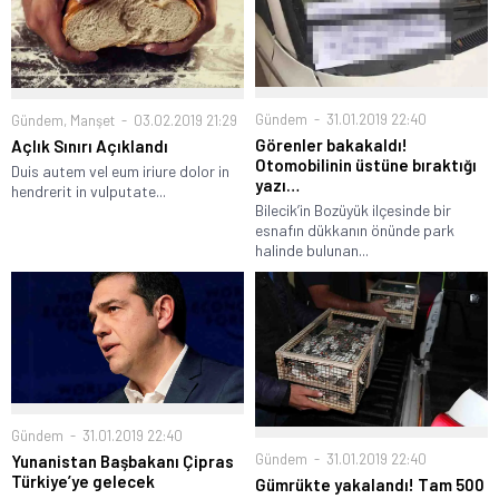
Gündem
31.01.2019 22:40
Gündem
,
Manşet
03.02.2019 21:29
Görenler bakakaldı!
Açlık Sınırı Açıklandı
Otomobilinin üstüne bıraktığı
Duis autem vel eum iriure dolor in
yazı…
hendrerit in vulputate...
Bilecik’in Bozüyük ilçesinde bir
esnafın dükkanın önünde park
halinde bulunan...
Gündem
31.01.2019 22:40
Gündem
31.01.2019 22:40
Yunanistan Başbakanı Çipras
Türkiye’ye gelecek
Gümrükte yakalandı! Tam 500