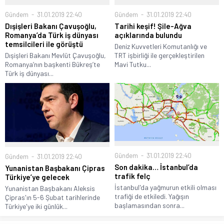
Gündem
31.01.2019 22:40
Gündem
31.01.2019 22:40
Dışişleri Bakanı Çavuşoğlu,
Tarihi keşif! Şile-Ağva
Romanya’da Türk iş dünyası
açıklarında bulundu
temsilcileri ile görüştü
Deniz Kuvvetleri Komutanlığı ve
Dışişleri Bakanı Mevlüt Çavuşoğlu,
TRT işbirliği ile gerçekleştirilen
Romanya’nın başkenti Bükreş’te
Mavi Tutku...
Türk iş dünyası...
Gündem
31.01.2019 22:40
Gündem
31.01.2019 22:40
Son dakika… İstanbul’da
Yunanistan Başbakanı Çipras
trafik felç
Türkiye’ye gelecek
İstanbul'da yağmurun etkili olması
Yunanistan Başbakanı Aleksis
trafiği de etkiledi. Yağışın
Çipras'ın 5-6 Şubat tarihlerinde
başlamasından sonra...
Türkiye'ye iki günlük...