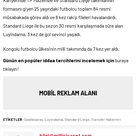
Kariyerinde TP Mazembe ve Standard Liege takımlarının
formasını giyen 25 yaşındaki futbolcu toplam 84 resmi
müsabakada görev aldı ve 8 kez rakip fileleri havalandırdı.
Standard Liege ile bu sezon 30 resmi karşılaşmada süre alan
Luyindama, 3 kez de gol sevinci yaşadı.
Kongolu futbolcu ülkesinin milli takımında da 7 kez yer aldı.
Günün en popüler iddaa tercihlerini incelemek için
buraya
tıklayın!
MOBİL REKLAM ALANI
ETİKETLER:
Galatasaray
,
Luyindama
,
Standard Liege
,
Transfer Haberleri
bilgi@millisiyaset.com