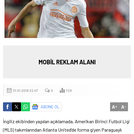
MOBİL REKLAM ALANI
31.01.2019 22:47
0
729
A
A
ABONE OL
+
-
İngiliz ekibinden yapılan açıklamada, Amerikan Birinci Futbol Ligi
(MLS) takımlarından Atlanta United’de forma giyen Paraguaylı