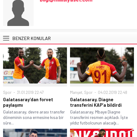
BENZER KONULAR
Spor
31.01.2019 22:47
Manşet
,
Spor
04.02.2019 22:48
Galatasaray’dan forvet
Galatasaray, Diagne
paylaşımı
transferini KAP’a bildirdi
Galatasaray, devre arası transfer
Galatasaray, Mbaye Diagne
döneminin sona ermesine kısa bir
transferini resmen açıkladı. İşte
süre...
yıldız futbolcunun alacağı...