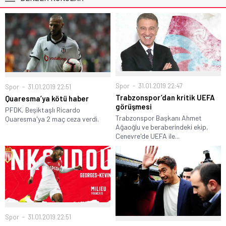
Spor
31.01.2019 22:47
Spor
31.01.2019 22:51
Trabzonspor’dan kritik UEFA
Quaresma’ya kötü haber
görüşmesi
PFDK, Beşiktaşlı Ricardo
Trabzonspor Başkanı Ahmet
Quaresma'ya 2 maç ceza verdi.
Ağaoğlu ve beraberindeki ekip,
Cenevre'de UEFA ile...
Spor
31.01.2019 22:51