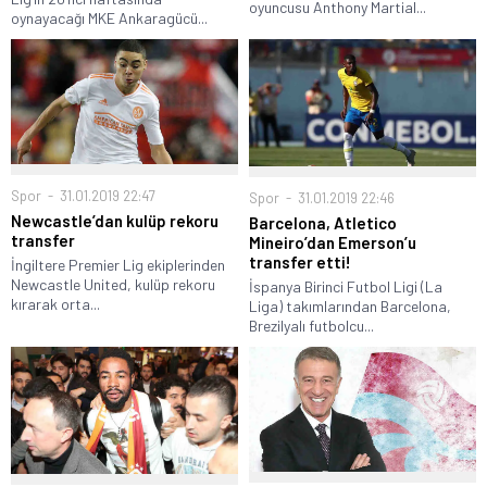
oyuncusu Anthony Martial...
oynayacağı MKE Ankaragücü...
Spor
31.01.2019 22:47
Spor
31.01.2019 22:46
Newcastle’dan kulüp rekoru
Barcelona, Atletico
transfer
Mineiro’dan Emerson’u
transfer etti!
İngiltere Premier Lig ekiplerinden
Newcastle United, kulüp rekoru
İspanya Birinci Futbol Ligi (La
kırarak orta...
Liga) takımlarından Barcelona,
Brezilyalı futbolcu...