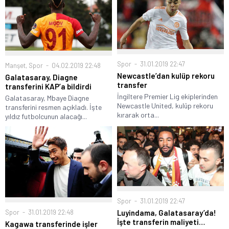
Spor
31.01.2019 22:47
Manşet
,
Spor
04.02.2019 22:48
Newcastle’dan kulüp rekoru
Galatasaray, Diagne
transfer
transferini KAP’a bildirdi
İngiltere Premier Lig ekiplerinden
Galatasaray, Mbaye Diagne
Newcastle United, kulüp rekoru
transferini resmen açıkladı. İşte
kırarak orta...
yıldız futbolcunun alacağı...
Spor
31.01.2019 22:47
Spor
31.01.2019 22:48
Luyindama, Galatasaray’da!
İşte transferin maliyeti…
Kagawa transferinde işler