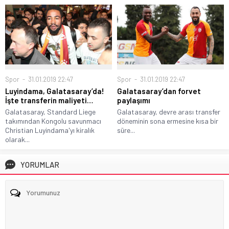
Spor
31.01.2019 22:47
Spor
31.01.2019 22:47
Luyindama, Galatasaray’da!
Galatasaray’dan forvet
İşte transferin maliyeti…
paylaşımı
Galatasaray, Standard Liege
Galatasaray, devre arası transfer
takımından Kongolu savunmacı
döneminin sona ermesine kısa bir
Christian Luyindama'yı kiralık
süre...
olarak...
YORUMLAR