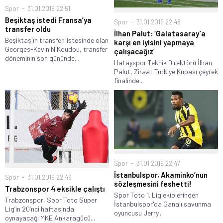
Spor
31.01.2019 22:51
Beşiktaş istedi Fransa’ya
Spor
31.01.2019 22:48
transfer oldu
İlhan Palut: ‘Galatasaray’a
Beşiktaş'ın transfer listesinde olan
karşı en iyisini yapmaya
Georges-Kevin N'Koudou, transfer
çalışacağız’
döneminin son gününde...
Hatayspor Teknik Direktörü İlhan
Palut, Ziraat Türkiye Kupası çeyrek
finalinde...
Spor
31.01.2019 22:47
İstanbulspor, Akaminko’nun
Spor
31.01.2019 22:49
sözleşmesini feshetti!
Trabzonspor 4 eksikle çalıştı
Spor Toto 1. Lig ekiplerinden
Trabzonspor, Spor Toto Süper
İstanbulspor'da Ganalı savunma
Lig’in 20’nci haftasında
oyuncusu Jerry...
oynayacağı MKE Ankaragücü...