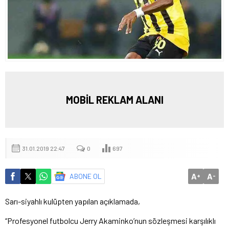
MOBİL REKLAM ALANI
31.01.2019 22:47
0
697
A
A
ABONE OL
+
-
Sarı-siyahlı kulüpten yapılan açıklamada,
“Profesyonel futbolcu Jerry Akaminko’nun sözleşmesi karşılıklı