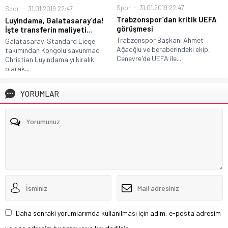
Spor
31.01.2019 22:47
Spor
31.01.2019 22:47
Trabzonspor’dan kritik UEFA
Luyindama, Galatasaray’da!
görüşmesi
İşte transferin maliyeti…
Trabzonspor Başkanı Ahmet
Galatasaray, Standard Liege
Ağaoğlu ve beraberindeki ekip,
takımından Kongolu savunmacı
Cenevre'de UEFA ile...
Christian Luyindama'yı kiralık
olarak...
YORUMLAR
Daha sonraki yorumlarımda kullanılması için adım, e-posta adresim