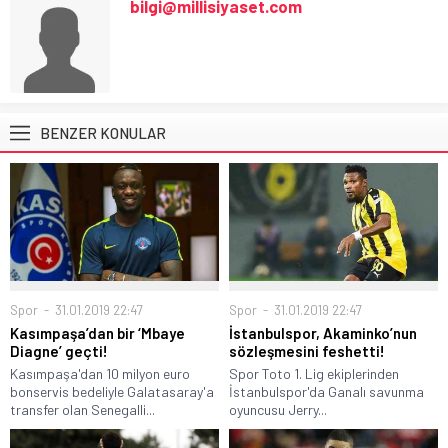
bilgi@millisiyaset.com
BENZER KONULAR
Spor
31.01.2019 22:47
Spor
31.01.2019 22:47
Kasımpaşa’dan bir ‘Mbaye
İstanbulspor, Akaminko’nun
Diagne’ geçti!
sözleşmesini feshetti!
Kasımpaşa'dan 10 milyon euro
Spor Toto 1. Lig ekiplerinden
bonservis bedeliyle Galatasaray'a
İstanbulspor'da Ganalı savunma
transfer olan Senegalli...
oyuncusu Jerry...