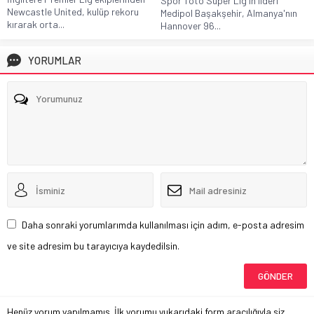
Spor Toto Süper Lig'in lideri
Newcastle United, kulüp rekoru
Medipol Başakşehir, Almanya'nın
kırarak orta...
Hannover 96...
YORUMLAR
Daha sonraki yorumlarımda kullanılması için adım, e-posta adresim
ve site adresim bu tarayıcıya kaydedilsin.
Henüz yorum yapılmamış. İlk yorumu yukarıdaki form aracılığıyla siz