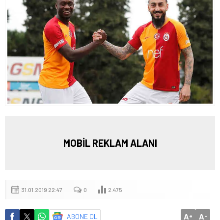
MOBİL REKLAM ALANI
31.01.2019 22:47
0
2.475
A
A
ABONE OL
+
-