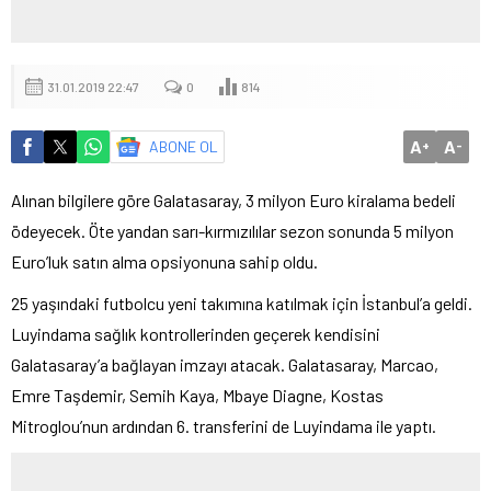
31.01.2019 22:47
0
814
A
A
ABONE OL
+
-
Alınan bilgilere göre Galatasaray, 3 milyon Euro kiralama bedeli
ödeyecek. Öte yandan sarı-kırmızılılar sezon sonunda 5 milyon
Euro’luk satın alma opsiyonuna sahip oldu.
25 yaşındaki futbolcu yeni takımına katılmak için İstanbul’a geldi.
Luyindama sağlık kontrollerinden geçerek kendisini
Galatasaray’a bağlayan imzayı atacak. Galatasaray, Marcao,
Emre Taşdemir, Semih Kaya, Mbaye Diagne, Kostas
Mitroglou’nun ardından 6. transferini de Luyindama ile yaptı.