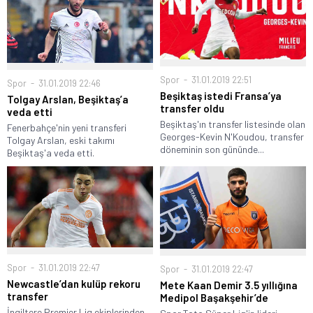
Spor
31.01.2019 22:51
Spor
31.01.2019 22:46
Beşiktaş istedi Fransa’ya
Tolgay Arslan, Beşiktaş’a
transfer oldu
veda etti
Beşiktaş'ın transfer listesinde olan
Fenerbahçe'nin yeni transferi
Georges-Kevin N'Koudou, transfer
Tolgay Arslan, eski takımı
döneminin son gününde...
Beşiktaş'a veda etti.
Spor
31.01.2019 22:47
Spor
31.01.2019 22:47
Newcastle’dan kulüp rekoru
Mete Kaan Demir 3.5 yıllığına
transfer
Medipol Başakşehir’de
İngiltere Premier Lig ekiplerinden