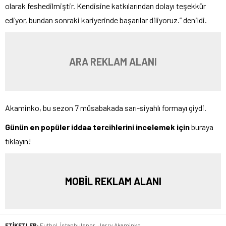
olarak feshedilmiştir. Kendisine katkılarından dolayı teşekkür
ediyor, bundan sonraki kariyerinde başarılar diliyoruz.” denildi.
ARA REKLAM ALANI
Akaminko, bu sezon 7 müsabakada sarı-siyahlı formayı giydi.
Günün en popüler iddaa tercihlerini incelemek için
buraya
tıklayın!
MOBİL REKLAM ALANI
ETİKETLER:
Futbol
,
İstanbulspor
,
Jerry Akaminko