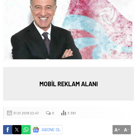
MOBİL REKLAM ALANI
31.01.2019 22:47
0
3.381
A
A
ABONE OL
+
-