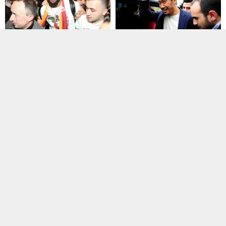
Spor
31.01.2019 22:47
Spor
31.01.2019 22:48
Luyindama, Galatasaray’da!
İşte transferin maliyeti…
Kagawa transferinde işler
karıştı! Beşiktaş, İstabul’a
Galatasaray, Standard Liege
getirdi…
takımından Kongolu savunmacı
Christian Luyindama'yı kiralık
Beşiktaş'ın anlaşmaya vardığı
olarak...
Japon futbolcu Shinji Kagawa
İstanbul'a gelirken; Hannover...
Spor
31.01.2019 22:46
Manşet
,
Spor
04.02.2019 22:48
Fenerbahçe, Miha Zajc
Galatasaray, Diagne
transferini duyurdu
transferini KAP’a bildirdi