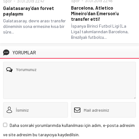
Spor
31.01.2019 22:46
Spor
31.01.2019 22:47
Barcelona, Atletico
Galatasaray’dan forvet
Mineiro’dan Emerson’u
paylaşımı
transfer etti!
Galatasaray, devre arası transfer
İspanya Birinci Futbol Ligi (La
döneminin sona ermesine kısa bir
Liga) takımlarından Barcelona,
süre...
Brezilyalı futbolcu...
YORUMLAR
Daha sonraki yorumlarımda kullanılması için adım, e-posta adresim
ve site adresim bu tarayıcıya kaydedilsin.