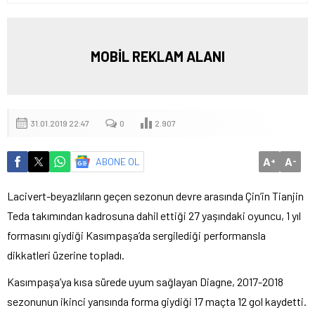
MOBİL REKLAM ALANI
31.01.2019 22:47
0
2.907
A
A
ABONE OL
+
-
Lacivert-beyazlıların geçen sezonun devre arasında Çin’in Tianjin
Teda takımından kadrosuna dahil ettiği 27 yaşındaki oyuncu, 1 yıl
formasını giydiği Kasımpaşa’da sergilediği performansla
dikkatleri üzerine topladı.
Kasımpaşa’ya kısa sürede uyum sağlayan Diagne, 2017-2018
sezonunun ikinci yarısında forma giydiği 17 maçta 12 gol kaydetti.