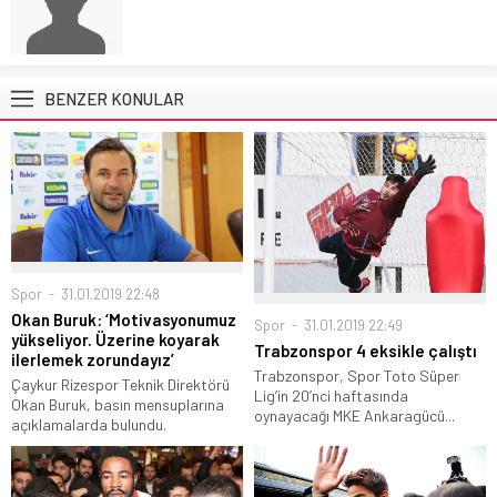
BENZER KONULAR
Spor
31.01.2019 22:48
Okan Buruk: ‘Motivasyonumuz
Spor
31.01.2019 22:49
yükseliyor. Üzerine koyarak
Trabzonspor 4 eksikle çalıştı
ilerlemek zorundayız’
Trabzonspor, Spor Toto Süper
Çaykur Rizespor Teknik Direktörü
Lig’in 20’nci haftasında
Okan Buruk, basın mensuplarına
oynayacağı MKE Ankaragücü...
açıklamalarda bulundu.