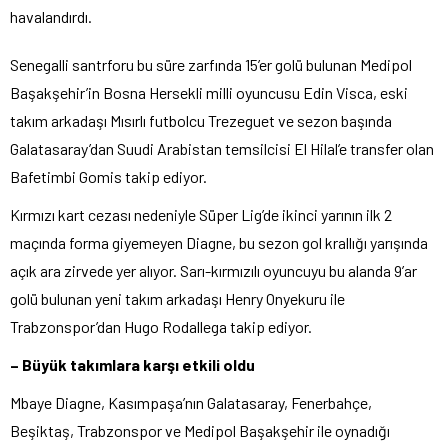
havalandırdı.
Senegalli santrforu bu süre zarfında 15’er golü bulunan Medipol
Başakşehir’in Bosna Hersekli milli oyuncusu Edin Visca, eski
takım arkadaşı Mısırlı futbolcu Trezeguet ve sezon başında
Galatasaray’dan Suudi Arabistan temsilcisi El Hilal’e transfer olan
Bafetimbi Gomis takip ediyor.
Kırmızı kart cezası nedeniyle Süper Lig’de ikinci yarının ilk 2
maçında forma giyemeyen Diagne, bu sezon gol krallığı yarışında
açık ara zirvede yer alıyor. Sarı-kırmızılı oyuncuyu bu alanda 9’ar
golü bulunan yeni takım arkadaşı Henry Onyekuru ile
Trabzonspor’dan Hugo Rodallega takip ediyor.
– Büyük takımlara karşı etkili oldu
Mbaye Diagne, Kasımpaşa’nın Galatasaray, Fenerbahçe,
Beşiktaş, Trabzonspor ve Medipol Başakşehir ile oynadığı