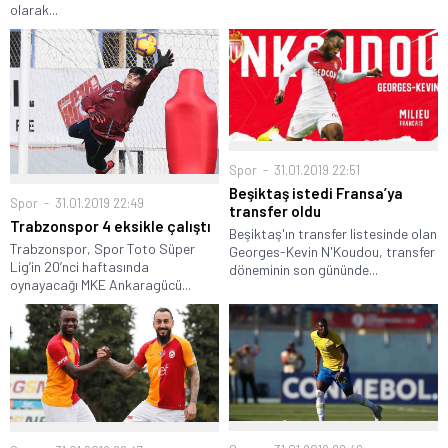
olarak...
Spor
31.01.2019 22:51
Beşiktaş istedi Fransa’ya
Spor
31.01.2019 22:49
transfer oldu
Trabzonspor 4 eksikle çalıştı
Beşiktaş'ın transfer listesinde olan
Trabzonspor, Spor Toto Süper
Georges-Kevin N'Koudou, transfer
Lig’in 20’nci haftasında
döneminin son gününde...
oynayacağı MKE Ankaragücü...