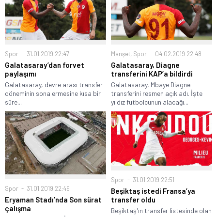
Spor
31.01.2019 22:47
Manşet
,
Spor
04.02.2019 22:48
Galatasaray’dan forvet
Galatasaray, Diagne
paylaşımı
transferini KAP’a bildirdi
Galatasaray, devre arası transfer
Galatasaray, Mbaye Diagne
döneminin sona ermesine kısa bir
transferini resmen açıkladı. İşte
süre...
yıldız futbolcunun alacağı...
Spor
31.01.2019 22:51
Spor
31.01.2019 22:49
Beşiktaş istedi Fransa’ya
Eryaman Stadı’nda Son sürat
transfer oldu
çalışma
Beşiktaş'ın transfer listesinde olan