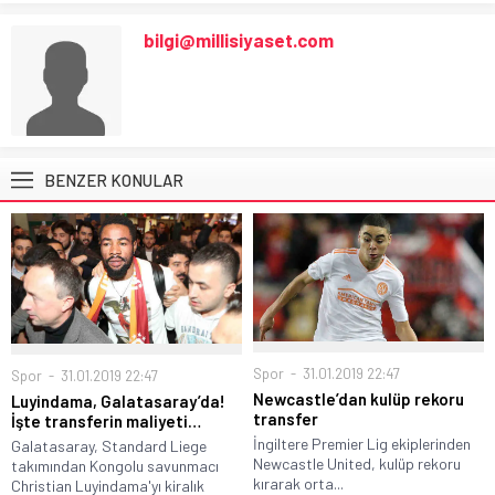
bilgi@millisiyaset.com
BENZER KONULAR
Spor
31.01.2019 22:47
Spor
31.01.2019 22:47
Newcastle’dan kulüp rekoru
Luyindama, Galatasaray’da!
transfer
İşte transferin maliyeti…
İngiltere Premier Lig ekiplerinden
Galatasaray, Standard Liege
Newcastle United, kulüp rekoru
takımından Kongolu savunmacı
kırarak orta...
Christian Luyindama'yı kiralık