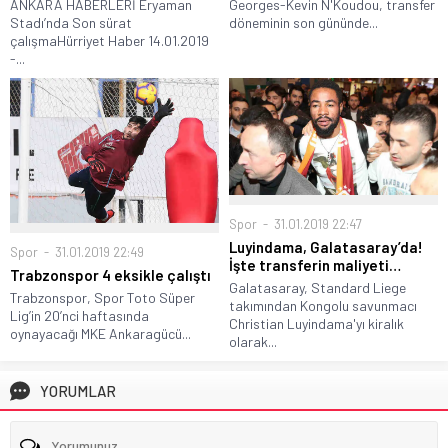
ANKARA HABERLERİ Eryaman
Georges-Kevin N'Koudou, transfer
Stadı’nda Son sürat
döneminin son gününde...
çalışmaHürriyet Haber 14.01.2019
-...
Spor
31.01.2019 22:47
Luyindama, Galatasaray’da!
Spor
31.01.2019 22:49
İşte transferin maliyeti…
Trabzonspor 4 eksikle çalıştı
Galatasaray, Standard Liege
Trabzonspor, Spor Toto Süper
takımından Kongolu savunmacı
Lig’in 20’nci haftasında
Christian Luyindama'yı kiralık
oynayacağı MKE Ankaragücü...
olarak...
YORUMLAR