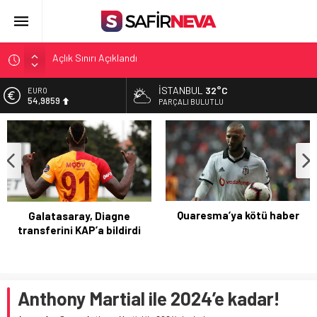
Açlık Sınırı Açıklandı
Öğretmenlere Kötü Haber
FETÖ’nün kritik ismi tutuklandı
İSTANBUL
32°C
EURO
54,9859
Son dakika… İstanbul’da trafik felç
PARÇALI BULUTLU
Yunanistan Başbakanı Çipras Türkiye’ye gelecek
ALTIN
6.496,95
BİST
13.703,13
DOLAR
47,5639
Quaresma’ya kötü haber
Galatasaray, Diagne
transferini KAP’a bildirdi
Anthony Martial ile 2024’e kadar!